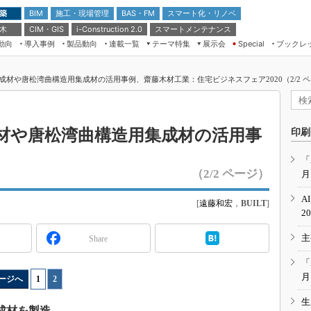
 築
施工・現場管理
BAS・FM
スマート化・リノベ
BIM
 木
CIM・GIS
スマートメンテナンス
i-Construction 2.0
動向
導入事例
製品動向
連載一覧
テーマ特集
展示会
ブックレ
Special
建設Tech NEXT BREAK
メンテナンス・レジリエンス
TOKYO2026
成材や唐松湾曲構造用集成材の活用事例、齋藤木材工業：住宅ビジネスフェア2020（2/2 
ドローンがもたらす建設業界の“ゲー
第8回 国際 建設・測量展
ムチェンジ” Ver.2.0
（CSPI2026）
脱3Kから新3Kへ導く建設×IT
第10回 JAPAN BUILD TOKYO－建
材や唐松湾曲構造用集成材の活用事
印刷
築・土木・不動産の先端技術展－
“Society5.0”時代のスマートビル
Japan Drone 2023
VR／ARが描くモノづくりのミライ
「
（2/2 ページ）
月
メンテナンス・レジリエンスOSAKA
2020
A
[
遠藤和宏
，
BUILT
]
日本 ものづくりワールド 2020
2
メンテナンス・レジリエンスTOKYO
主
Share
2019
IGAS2018
「
月
ージへ
1
|
2
生
成材を製造