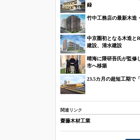
録
竹中工務店の最新木造・
中京圏初となる木造と
建設、清水建設
晴海に隈研吾氏が監修し
市へ移築
23.5カ月の超短工期
関連リンク
齋藤木材工業