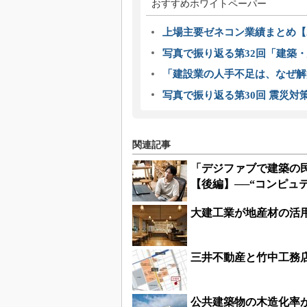
おすすめホワイトペーパー
上場主要ゼネコン業績まとめ【2
写真で振り返る第32回「建築・建
「建設業の人手不足は、なぜ解
写真で振り返る第30回 震災対
関連記事
「デジファブで建築の民
【後編】──“コンピュ
大建工業が地産材の活
三井不動産と竹中工務
公共建築物の木造化率