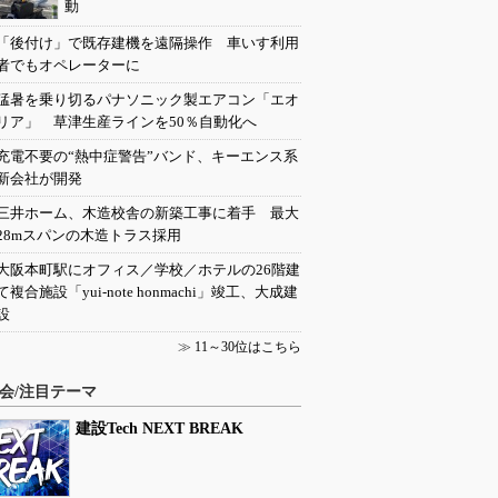
動
「後付け」で既存建機を遠隔操作 車いす利用
者でもオペレーターに
猛暑を乗り切るパナソニック製エアコン「エオ
リア」 草津生産ラインを50％自動化へ
充電不要の“熱中症警告”バンド、キーエンス系
新会社が開発
三井ホーム、木造校舎の新築工事に着手 最大
28mスパンの木造トラス採用
大阪本町駅にオフィス／学校／ホテルの26階建
て複合施設「yui-note honmachi」竣工、大成建
設
≫
11～30位はこちら
会/注目テーマ
建設Tech NEXT BREAK