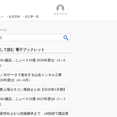
マイページ
ット
会員登録
全記事一覧
ページ）
して読む 電子ブックレット
AI×建設」ニュース10選 2026年度Q1（4～6
）
I／3Dデータで進化する山岳トンネル工事
026年度Q1（4～6月）
要上場ゼネコン業績まとめ【2026年3月期】
AI×建設」ニュース10選 2025年度Q4（1～3
）
産性向上から技能継承まで xR技術で建設業