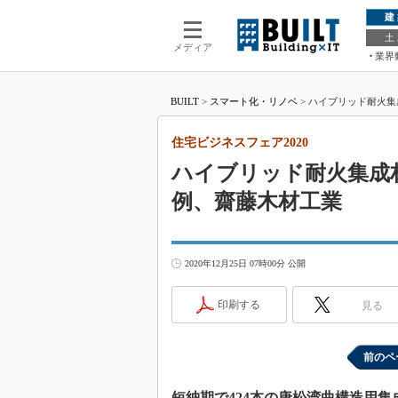
建
土
メディア
業界
BUILT
>
スマート化・リノベ
>
ハイブリッド耐火集
住宅ビジネスフェア2020
ハイブリッド耐火集成
例、齋藤木材工業
2020年12月25日 07時00分 公開
印刷する
見る
前のペ
短納期で424本の唐松湾曲構造用集