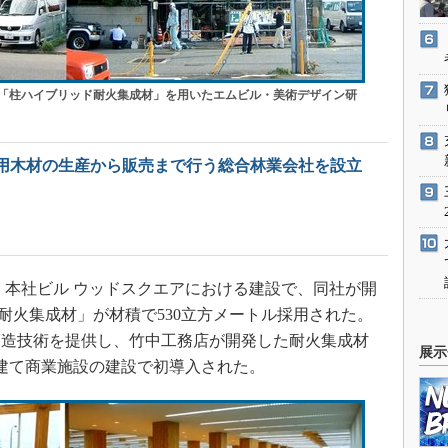
「柱ハイブリッド耐火集成材」を用いたエムビル・美術デザイン研
用木材の生産から販売まで行う総合林業会社を設立
ク 本社ビル ウッドスクエアにおける建設で、同社が開
耐火集成材」が材積で530立方メートル採用された。
の製造技術を提供し、竹中工務店が開発した耐火集成材
展示
建て商業施設の建設で初導入された。