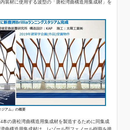
の内装材に使用する波型の「唐松湾曲構造用集成材」を
スタジアム」の概要
4本の唐松湾曲構造用集成材を製造するために同集成
、湾曲構造用集成材は、レゾール型フェノール樹脂を接