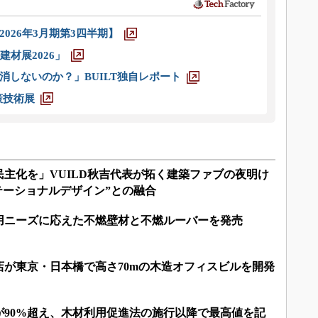
026年3月期第3四半期】
材展2026」
消しないのか？」BUILT独自レポート
策技術展
主化を」VUILD秋吉代表が拓く建築ファブの夜明け
テーショナルデザイン”との融合
用ニーズに応えた不燃壁材と不燃ルーバーを発売
店が東京・日本橋で高さ70mの木造オフィスビルを開発
が90%超え、木材利用促進法の施行以降で最高値を記