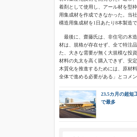
着剤として使用し、アール材を型枠
用集成材を作成できなかった。当
構造用集成材を1日あたり8本製造
最後に、齋藤氏は、非住宅の木造
材は、規格が存在せず、全て特注
た、大きな需要が無く大規模な投
材料の丸太を高く購入できず、安
木質化を推進するためには、原材
全体で進める必要がある」とコメ
23.5カ月の
で最多