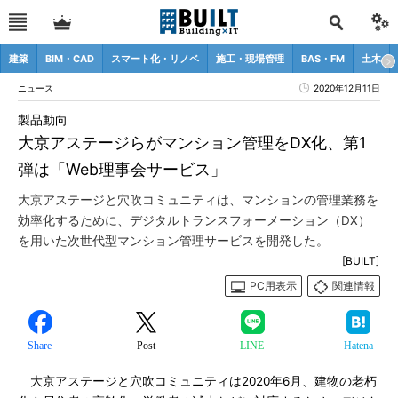
建築
BIM・CAD
スマート化・リノベ
施工・現場管理
BAS・FM
土木
ニュース
2020年12月11日
製品動向
大京アステージらがマンション管理をDX化、第1
弾は「Web理事会サービス」
大京アステージと穴吹コミュニティは、マンションの管理業務を
効率化するために、デジタルトランスフォーメーション（DX）
を用いた次世代型マンション管理サービスを開発した。
[BUILT]
PC用表示
関連情報
Share
Post
LINE
Hatena
大京アステージと穴吹コミュニティは2020年6月、建物の老朽