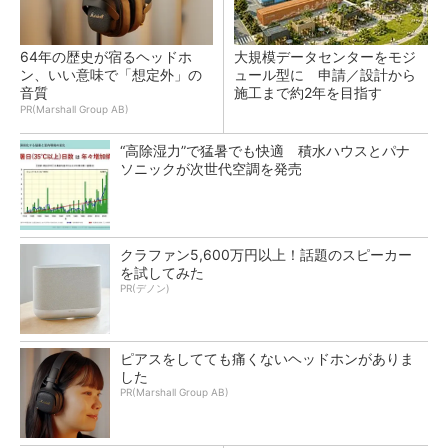
64年の歴史が宿るヘッドホ
大規模データセンターをモジ
ン、いい意味で「想定外」の
ュール型に 申請／設計から
音質
施工まで約2年を目指す
PR(Marshall Group AB)
“高除湿力”で猛暑でも快適 積水ハウスとパナ
ソニックが次世代空調を発売
クラファン5,600万円以上！話題のスピーカー
を試してみた
PR(デノン)
ピアスをしてても痛くないヘッドホンがありま
した
PR(Marshall Group AB)