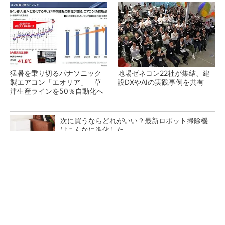
猛暑を乗り切るパナソニック
地場ゼネコン22社が集結、建
製エアコン「エオリア」 草
設DXやAIの実践事例を共有
津生産ラインを50％自動化へ
次に買うならどれがいい？最新ロボット掃除機
はこんなに進化した
PR(Dreame)
昇降機トップメーカーが技術の裏側公開 日本
オーチスが「大人の社会科見学」開催
熊本地震でドローン6社が災害支援、テラドロ