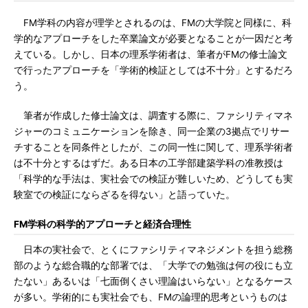
FM学科の内容が理学とされるのは、FMの大学院と同様に、科
学的なアプローチをした卒業論文が必要となることが一因だと考
えている。しかし、日本の理系学術者は、筆者がFMの修士論文
で行ったアプローチを「学術的検証としては不十分」とするだろ
う。
筆者が作成した修士論文は、調査する際に、ファシリティマネ
ジャーのコミュニケーションを除き、同一企業の3拠点でリサー
チすることを同条件としたが、この同一性に関して、理系学術者
は不十分とするはずだ。ある日本の工学部建築学科の准教授は
「科学的な手法は、実社会での検証が難しいため、どうしても実
験室での検証にならざるを得ない」と語っていた。
FM学科の科学的アプローチと経済合理性
日本の実社会で、とくにファシリティマネジメントを担う総務
部のような総合職的な部署では、「大学での勉強は何の役にも立
たない」あるいは「七面倒くさい理論はいらない」となるケース
が多い。学術的にも実社会でも、FMの論理的思考というものは