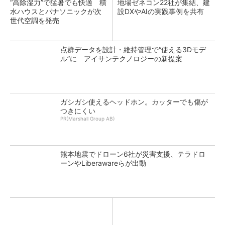
“高除湿力”で猛暑でも快適 積
地場ゼネコン22社が集結、建
水ハウスとパナソニックが次
設DXやAIの実践事例を共有
世代空調を発売
点群データを設計・維持管理で“使える3Dモデ
ル”に アイサンテクノロジーの新提案
ガシガシ使えるヘッドホン。カッターでも傷が
つきにくい
PR(Marshall Group AB)
熊本地震でドローン6社が災害支援、テラドロ
ーンやLiberawareらが出動