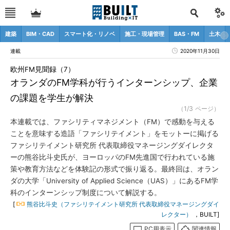
建築
BIM・CAD
スマート化・リノベ
施工・現場管理
BAS・FM
土木
連載
2020年11月30日
欧州FM見聞録（7）
オランダのFM学科が行うインターンシップ、企業
の課題を学生が解決
（1/3 ページ）
本連載では、ファシリティマネジメント（FM）で感動を与える
ことを意味する造語「ファシリテイメント」をモットーに掲げる
ファシリテイメント研究所 代表取締役マネージングダイレクタ
ーの熊谷比斗史氏が、ヨーロッパのFM先進国で行われている施
策や教育方法などを体験記の形式で振り返る。最終回は、オラン
ダの大学「University of Applied Science（UAS）」にあるFM学
科のインターンシップ制度について解説する。
[
熊谷比斗史（ファシリテイメント研究所 代表取締役マネージングダイ
レクター）
，BUILT]
PC用表示
関連情報