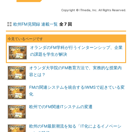
Copyright © ITmedia, Inc. All Rights Reserved.
欧州FM見聞録 連載一覧
全 7 回
オランダのFM学科が行うインターンシップ、企業
の課題を学生が解決
オランダ大学院のFM教育方法で、実務的な授業内
容とは？
FMの関連システムを統合するIWMSで起きている変
化
欧州でのFM関連ITシステムの変遷
欧州のFM最新潮流を知る「IT化によるイノベーシ