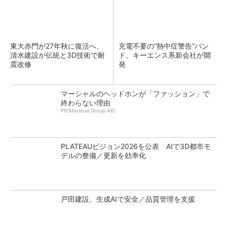
東大赤門が27年秋に復活へ、
充電不要の“熱中症警告”バン
清水建設が伝統と3D技術で耐
ド、キーエンス系新会社が開
震改修
発
マーシャルのヘッドホンが「ファッション」で
終わらない理由
PR(Marshall Group AB)
PLATEAUビジョン2026を公表 AIで3D都市モ
デルの整備／更新を効率化
戸田建設、生成AIで安全／品質管理を支援