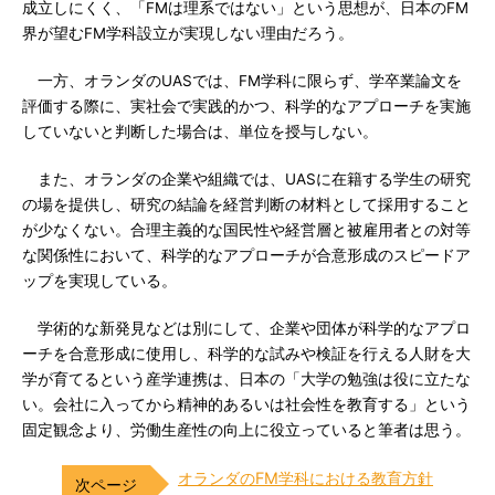
成立しにくく、「FMは理系ではない」という思想が、日本のFM
界が望むFM学科設立が実現しない理由だろう。
一方、オランダのUASでは、FM学科に限らず、学卒業論文を
評価する際に、実社会で実践的かつ、科学的なアプローチを実施
していないと判断した場合は、単位を授与しない。
また、オランダの企業や組織では、UASに在籍する学生の研究
の場を提供し、研究の結論を経営判断の材料として採用すること
が少なくない。合理主義的な国民性や経営層と被雇用者との対等
な関係性において、科学的なアプローチが合意形成のスピードア
ップを実現している。
学術的な新発見などは別にして、企業や団体が科学的なアプロ
ーチを合意形成に使用し、科学的な試みや検証を行える人財を大
学が育てるという産学連携は、日本の「大学の勉強は役に立たな
い。会社に入ってから精神的あるいは社会性を教育する」という
固定観念より、労働生産性の向上に役立っていると筆者は思う。
オランダのFM学科における教育方針