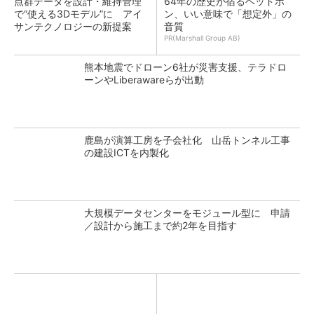
点群データを設計・維持管理
64年の歴史が宿るヘッドホ
で“使える3Dモデル”に アイ
ン、いい意味で「想定外」の
サンテクノロジーの新提案
音質
PR(Marshall Group AB)
熊本地震でドローン6社が災害支援、テラドロ
ーンやLiberawareらが出動
鹿島が演算工房を子会社化 山岳トンネル工事
の建設ICTを内製化
大規模データセンターをモジュール型に 申請
／設計から施工まで約2年を目指す