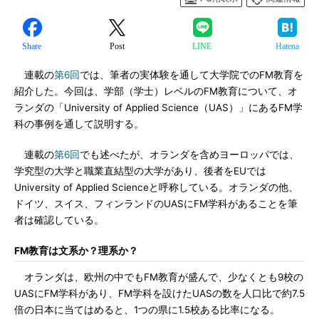
Share
Post
LINE
Hatena
連載の
第6回
では、筆者の実体験を通して大学院でのFM教育を
紹介した。今回は、学部（学士）レベルのFM教育について、オ
ランダの「University of Applied Science（UAS）」にあるFM学
科の事例を通して説明する。
連載の
第6回
でも述べたが、オランダを含めヨーロッパでは、
学究型の大学と職業直結型の大学があり、後者をEUでは
University of Applied Scienceと呼称している。オランダの他、
ドイツ、スイス、フィンランドのUASにFM学科があることを筆
者は確認している。
FM教育は文系か？理系か？
オランダは、欧州の中でもFM教育が盛んで、少なくとも9校の
UASにFM学科があり、FM学科を設けたUASの数を人口比で約7.5
倍の日本に当てはめると、1つの県に1.5校ある比率になる。