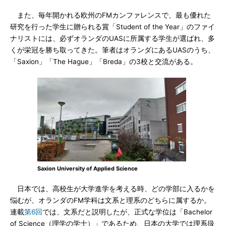
また、毎年開かれる欧州のFMカンファレンスで、最も優れた
研究を行った学生に贈られる賞「Student of the Year」のファイ
ナリストには、必ずオランダのUASに所属する学生が選ばれ、多
くが栄冠を勝ち取ってきた。筆者はオランダにあるUASのうち、
「Saxion」「The Hague」「Breda」の3校と交流がある。
Saxion University of Applied Science
日本では、高校生が大学進学を考える時、どの学部に入るかを
悩むが、オランダのFM学科は文系と理系のどちらに属するか。
連載
第6回
では、文系だと説明したが、正式な学位は「Bachelor
of Science（理学の学士）」であるため、日本の大学では理系扱