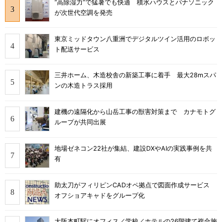
“高除湿力”で猛暑でも快適 積水ハウスとパナソニック
が次世代空調を発売
東京ミッドタウン八重洲でデジタルツイン活用のロボッ
ト配送サービス
三井ホーム、木造校舎の新築工事に着手 最大28mスパ
ンの木造トラス採用
建機の遠隔化から山岳工事の獣害対策まで カナモトグ
ループが共同出展
地場ゼネコン22社が集結、建設DXやAIの実践事例を共
有
助太刀がフィリピンCADオペ拠点で図面作成サービス
オフショアキャドをグループ化
大阪本町駅にオフィス／学校／ホテルの26階建て複合施