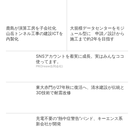
鹿島が演算工房を子会社化
大規模データセンターをモジ
山岳トンネル工事の建設ICTを
ュール型に 申請／設計から
内製化
施工まで約2年を目指す
SNSアカウントを着実に成長。実はみんなココ
使ってます。
PR(Dreaw合同会社)
東大赤門が27年秋に復活へ、清水建設が伝統と
3D技術で耐震改修
充電不要の“熱中症警告”バンド、キーエンス系
新会社が開発