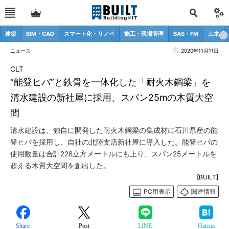
建築
BIM・CAD
スマート化・リノベ
施工・現場管理
BAS・FM
土木
ニュース
2020年11月11日
CLT
“能登ヒバ”と鉄骨を一体化した「耐火木鋼梁」を
清水建設の新社屋に採用、スパン25mの木質大空
間
清水建設は、独自に開発した耐火木鋼梁の集成材に石川県産の能
登ヒバを採用し、自社の北陸支店新社屋に導入した。能登ヒバの
使用数量は合計228立方メートルにも上り、スパン25メートルを
超える木質大空間を創出した。
[BUILT]
PC用表示
関連情報
Share
Post
LINE
Hatena