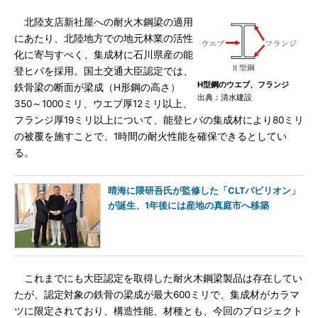
北陸支店新社屋への耐火木鋼梁の適用
にあたり、北陸地方での地元林業の活性
化に寄与すべく、集成材に石川県産の能
登ヒバを採用。国土交通大臣認定では、
H型鋼のウエブ、フランジ
鉄骨梁の断面が梁成（H形鋼の高さ）
出典：清水建設
350～1000ミリ、ウエブ厚12ミリ以上、
フランジ厚19ミリ以上について、能登ヒバの集成材により80ミリ
の被覆を施すことで、1時間の耐火性能を確保できるとしてい
る。
晴海に隈研吾氏が監修した「CLTパビリオン」
が誕生、1年後には産地の真庭市へ移築
これまでにも大臣認定を取得した耐火木鋼梁製品は存在してい
たが、認定対象の鉄骨の梁成が最大600ミリで、集成材がカラマ
ツに限定されており、構造性能、材種とも、今回のプロジェクト