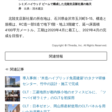
シミズ ハイウッド ビームで構成した北陸支店新社屋の格天
井
出典：清水建設
北陸支店新社屋の所在地は、石川県金沢市玉川町5-15。構造と
規模は、RC造一部S造で地下1階・地上3階建て、延べ床面積
4100平方メートル。工期は2020年4月に着工し、2021年4月の完
成を目指す。
Copyright © ITmedia, Inc. All Rights Reserved.
関連情報
関連記事
導入事例：“木造ハイブリッド免震建築”のタクマ研修
センター、竹中の設計・施工で完成
CLT：三菱地所が都内狭小地のオフィスビルに、「ツ
ーバイ材ラミナ」のCLTを初採用
CLT：日本ゼオン、岡山県産材使用のCLTパネルを用
いた社員寮を完工