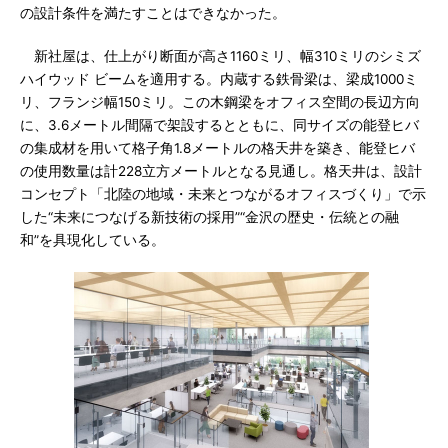
の設計条件を満たすことはできなかった。
新社屋は、仕上がり断面が高さ1160ミリ、幅310ミリのシミズ
ハイウッド ビームを適用する。内蔵する鉄骨梁は、梁成1000ミ
リ、フランジ幅150ミリ。この木鋼梁をオフィス空間の長辺方向
に、3.6メートル間隔で架設するとともに、同サイズの能登ヒバ
の集成材を用いて格子角1.8メートルの格天井を築き、能登ヒバ
の使用数量は計228立方メートルとなる見通し。格天井は、設計
コンセプト「北陸の地域・未来とつながるオフィスづくり」で示
した“未来につなげる新技術の採用”“金沢の歴史・伝統との融
和”を具現化している。