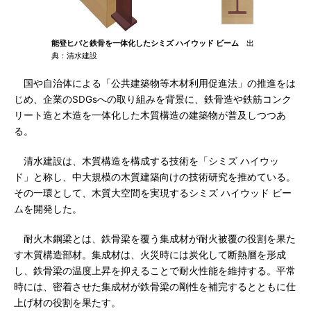
能登ヒバと鉄骨を一体化したシミズ ハイウッド ビーム
出
典：清水建設
国や自治体による「公共建築物等木材利用促進法」の推進をは
じめ、企業のSDGsへの取り組みを背景に、鉄骨造や鉄筋コンク
リート造と木造を一体化した木質構造の建築物が普及しつつあ
る。
清水建設は、木質構造を構成する技術を「シミズ ハイウッ
ド」と称し、中大規模の木質建築向けの技術研究を推めている。
その一環として、木質大空間を実現するシミズ ハイウッド ビー
ムを開発した。
耐火木鋼梁とは、鉄骨梁を覆う集成材が耐火被覆の役割を果た
す木質構造部材。集成材は、火災時には炭化して断熱層を形成
し、鉄骨梁の温度上昇を抑えることで耐火性能を維持する。平常
時には、密着させた集成材が鉄骨梁の剛性を補完するとともに仕
上げ材の役割を果たす。