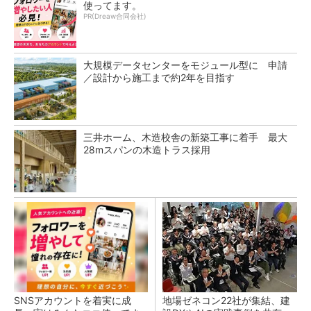
使ってます。
PR(Dreaw合同会社)
大規模データセンターをモジュール型に 申請
／設計から施工まで約2年を目指す
三井ホーム、木造校舎の新築工事に着手 最大
28mスパンの木造トラス採用
SNSアカウントを着実に成
地場ゼネコン22社が集結、建