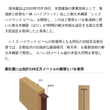
清水建設は2020年10月28日、木質建築の要素技術として、集
成材と鉄骨を一体（ハイブリッド）化した耐火木鋼梁「シミズ
ハイウッド ビーム」を開発し、このほど能登ヒバを集成材に用
いた耐火木鋼梁（ばり）が1時間の耐火性能を認定する国土交通
大臣認定を取得したと発表した。
シミズ ハイウッド ビームの初適用となる同社の北陸支店新社
屋では、古都金沢の伝統的な建築様式「格天井」を最新技術の耐
火木鋼梁で再現し、スパン25メートル超の木質大空間を実現し
た。
新社屋には合計228立方メートルの能登ヒバを使用