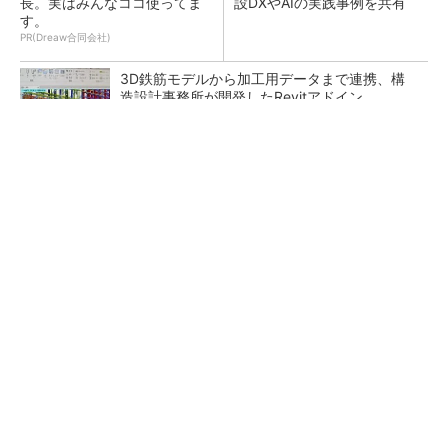
長。実はみんなココ使ってま
設DXやAIの実践事例を共有
す。
PR(Dreaw合同会社)
3D鉄筋モデルから加工用データまで連携、構
造設計事務所が開発したRevitアドイン
鹿島が演算工房を子会社化 山岳トンネル工事
の建設ICTを内製化
インフラDX大賞受賞の地方建設業でもできる
「遠隔施工」、奈良のゼネコンが独自装置とSt
arlinkで実現