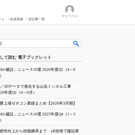
マイページ
ット
会員登録
全記事一覧
して読む 電子ブックレット
AI×建設」ニュース10選 2026年度Q1（4～6
）
I／3Dデータで進化する山岳トンネル工事
026年度Q1（4～6月）
要上場ゼネコン業績まとめ【2026年3月期】
AI×建設」ニュース10選 2025年度Q4（1～3
）
産性向上から技能継承まで xR技術で建設業