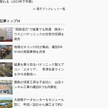
変わる（2025年下半期）
≫ 電子ブックレット一覧
記事トップ10
“高除湿力”で猛暑でも快適 積水ハ
ウスとパナソニックが次世代空調を
発売
地場ゼネコン22社が集結、建設DX
やAIの実践事例を共有
猛暑を乗り切るパナソニック製エア
コン「エオリア」 草津生産ライン
を50％自動化へ
鹿島が演算工房を子会社に 山岳ト
ンネル工事の建設ICTを内製化
大規模データセンターをモジュール
型に 申請／設計から施工まで約2