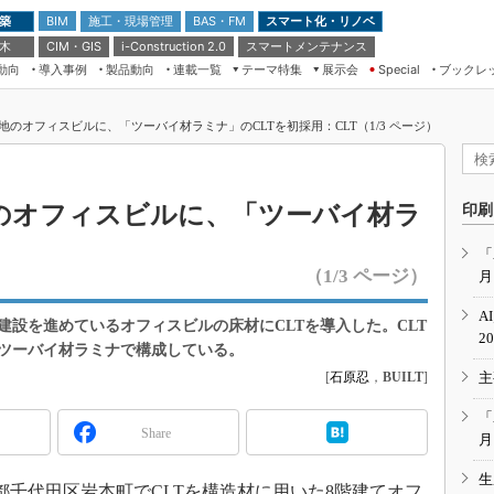
 築
施工・現場管理
BAS・FM
スマート化・リノベ
BIM
 木
CIM・GIS
スマートメンテナンス
i-Construction 2.0
動向
導入事例
製品動向
連載一覧
テーマ特集
展示会
ブックレ
Special
建設Tech NEXT BREAK
メンテナンス・レジリエンス
TOKYO2026
のオフィスビルに、「ツーバイ材ラミナ」のCLTを初採用：CLT（1/3 ページ）
ドローンがもたらす建設業界の“ゲー
第8回 国際 建設・測量展
ムチェンジ” Ver.2.0
（CSPI2026）
脱3Kから新3Kへ導く建設×IT
第10回 JAPAN BUILD TOKYO－建
のオフィスビルに、「ツーバイ材ラ
印刷
築・土木・不動産の先端技術展－
“Society5.0”時代のスマートビル
Japan Drone 2023
VR／ARが描くモノづくりのミライ
「
（1/3 ページ）
月
メンテナンス・レジリエンスOSAKA
2020
A
設を進めているオフィスビルの床材にCLTを導入した。CLT
日本 ものづくりワールド 2020
2
のツーバイ材ラミナで構成している。
メンテナンス・レジリエンスTOKYO
[
石原忍
，
BUILT
]
主
2019
IGAS2018
「
Share
月
生
京都千代田区岩本町でCLTを構造材に用いた8階建てオフ