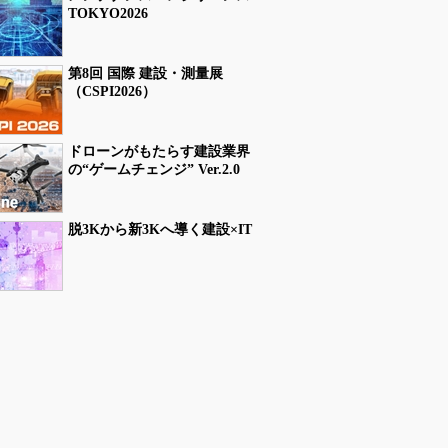
TOKYO2026
第8回 国際 建設・測量展
（CSPI2026）
ドローンがもたらす建設業界
の“ゲームチェンジ” Ver.2.0
脱3Kから新3Kへ導く建設×IT