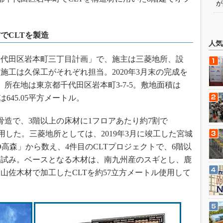
が
でCLTを製造
人気
代田区岩本町三丁目計画」で、施主は三菱地所、設
施工は久保工がそれぞれ担当。2020年3月末の完成を
た。所在地は東京都千代田区岩本町3-7-5。敷地面積は
は645.05平方メートル。
造で、3階以上の床材に1フロアあたり約7割で
mber）を採用した。三菱地所としては、2019年3月に竣工した宮城
OD高森」から数え、4件目のCLTプロジェクトで、6階以
の試み。ベースとなる木材は、南九州産のスギとし、鹿
山佐木材で加工したCLTを約57立方メートル使用して