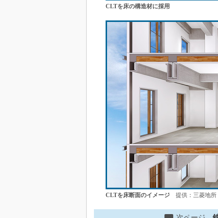
CLTを床の構造材に採用
CLTを床断面のイメージ
提供：三菱地所
次ページ