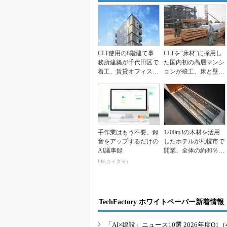
CLT使用の8階建て事
CLTを“床材”に採用し
務所建築が千代田区で
た国内初の高層マンシ
着工、賃貸オフィスと
ョンが竣工、床と壁に
して
220m3を導入...
手作業はもう不要。録
1200m3の木材を活用
音をアップするだけの
したホテルが札幌市で
AI議事録
開業、全体の約80％に
北海道産材を利...
PR(カイタヨ)
TechFactory ホワイトペーパー新着情報
「AI×建設」ニュース10選 2026年度Q1（