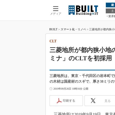
建
土
メディア
業界
BUILT
>
スマート化・リノベ
>
三菱地所が都内狭小地
CLT
三菱地所が都内狭小地
ミナ」のCLTを初採用
三菱地所は、東京・千代田区の岩本町で建
の木材は国産材のスギで、厚さ38ミリ
2019年09月26日 10時16分 公開
印刷する
見る
三菱地所は2019年9月19日、東