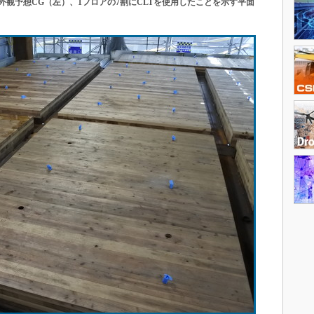
観予想CG（左）、1フロアの7割にCLTを使用したことを示す平面