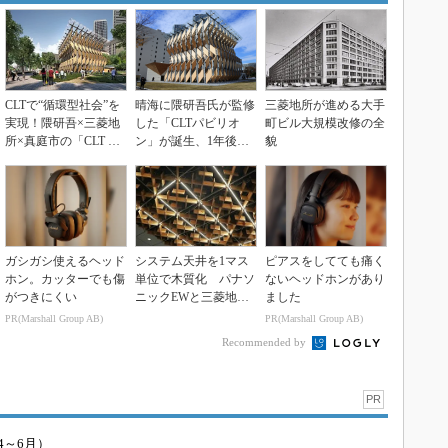
CLTで“循環型社会”を
晴海に隈研吾氏が監修
三菱地所が進める大手
実現！隈研吾×三菱地
した「CLTパビリオ
町ビル大規模改修の全
所×真庭市の「CLT 晴
ン」が誕生、1年後に
貌
海プロジェク...
は産地の真庭市へ移築
ガシガシ使えるヘッド
システム天井を1マス
ピアスをしてても痛く
ホン。カッターでも傷
単位で木質化 パナソ
ないヘッドホンがあり
がつきにくい
ニックEWと三菱地所
ました
設計が「国産木材格
PR(Marshall Group AB)
PR(Marshall Group AB)
子...
Recommended by
PR
4～6月）