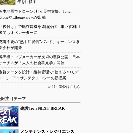
年を目指す
熊本地震でドローン6社が災害支援、Terra
DroneやLiberawareらが出動
「後付け」で既存建機を遠隔操作 車いす利用
者でもオペレーターに
充電不要の“熱中症警告”バンド、キーエンス系
新会社が開発
昇降機トップメーカーが技術の裏側公開 日本
オーチスが「大人の社会科見学」開催
点群データを設計・維持管理で“使える3Dモデ
ル”に アイサンテクノロジーの新提案
≫
11～30位はこちら
会/注目テーマ
建設Tech NEXT BREAK
メンテナンス・レジリエンス