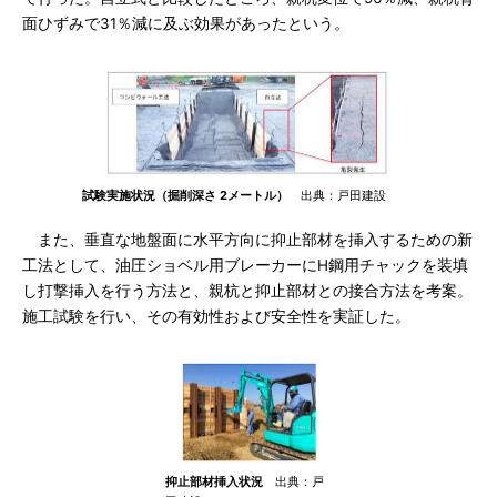
面ひずみで31％減に及ぶ効果があったという。
試験実施状況（掘削深さ 2メートル）
出典：戸田建設
また、垂直な地盤面に水平方向に抑止部材を挿入するための新
工法として、油圧ショベル用ブレーカーにH鋼用チャックを装填
し打撃挿入を行う方法と、親杭と抑止部材との接合方法を考案。
施工試験を行い、その有効性および安全性を実証した。
抑止部材挿入状況
出典：戸