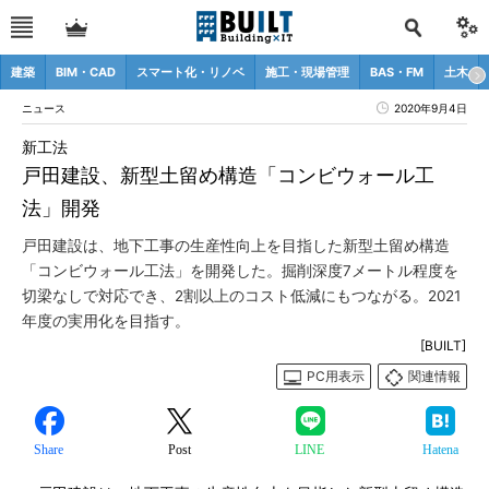
建築
BIM・CAD
スマート化・リノベ
施工・現場管理
BAS・FM
土木
ニュース
2020年9月4日
新工法
戸田建設、新型土留め構造「コンビウォール工
法」開発
戸田建設は、地下工事の生産性向上を目指した新型土留め構造
「コンビウォール工法」を開発した。掘削深度7メートル程度を
切梁なしで対応でき、2割以上のコスト低減にもつながる。2021
年度の実用化を目指す。
[BUILT]
PC用表示
関連情報
Share
Post
LINE
Hatena