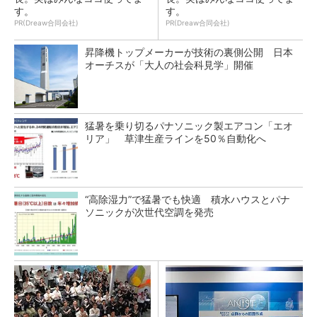
す。
す。
PR(Dreaw合同会社)
PR(Dreaw合同会社)
昇降機トップメーカーが技術の裏側公開 日本
オーチスが「大人の社会科見学」開催
猛暑を乗り切るパナソニック製エアコン「エオ
リア」 草津生産ラインを50％自動化へ
“高除湿力”で猛暑でも快適 積水ハウスとパナ
ソニックが次世代空調を発売