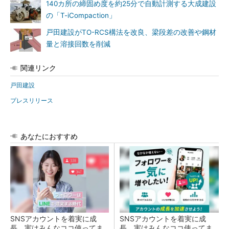
140カ所の締固め度を約25分で自動計測する大成建設
の「T-iCompaction」
戸田建設がTO-RCS構法を改良、梁段差の改善や鋼材
量と溶接回数を削減
関連リンク
戸田建設
プレスリリース
あなたにおすすめ
SNSアカウントを着実に成
SNSアカウントを着実に成
長。実はみんなココ使ってま
長。実はみんなココ使ってま