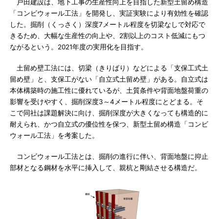
戸田建設は、地下工事の生産性向上を目指した新型土留め構造
「コンビウォール工法」を開発し、実証実験により有効性を確認
した。掘削（くっさく）深度7メートル程度を切梁なしで対応で
きるため、大幅な生産性の向上や、2割以上のコスト低減にもつ
ながるという。2021年度の実用化を目指す。
土留め壁工法には、切梁（きりばり）などによる「支保工式土
留め壁」と、支保工がない「自立式土留め壁」がある。自立式は
本体構築時の施工性に優れているが、土質条件や背面地盤荷重の
影響を受けやすく、掘削深度3～4メートル程度にとどまる。そ
こで同社は課題解決に向け、掘削深度が大きくなっても構造的に
耐えられ、かつ自立式の優位性を保つ、新型土留め構造「コンビ
ウォール工法」を考案した。
コンビウォール工法とは、掘削の進行に伴い、背面地盤に抑止
部材となる鋼材を水平に挿入して、親杭と剛結させる構造だ。