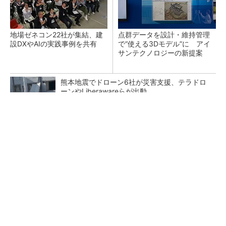
地場ゼネコン22社が集結、建
点群データを設計・維持管理
設DXやAIの実践事例を共有
で“使える3Dモデル”に アイ
サンテクノロジーの新提案
熊本地震でドローン6社が災害支援、テラドロ
ーンやLiberawareらが出動
鹿島が演算工房を子会社化 山岳トンネル工事
の建設ICTを内製化
大規模データセンターをモジュール型に 申請
／設計から施工まで約2年を目指す