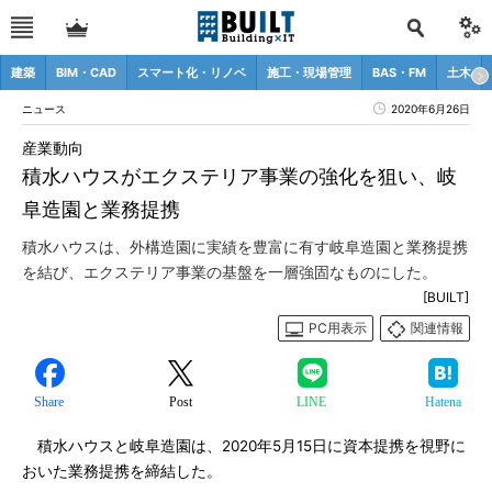
建築
BIM・CAD
スマート化・リノベ
施工・現場管理
BAS・FM
土木
ニュース
2020年6月26日
産業動向
積水ハウスがエクステリア事業の強化を狙い、岐
阜造園と業務提携
積水ハウスは、外構造園に実績を豊富に有す岐阜造園と業務提携
を結び、エクステリア事業の基盤を一層強固なものにした。
[BUILT]
PC用表示
関連情報
Share
Post
LINE
Hatena
積水ハウスと岐阜造園は、2020年5月15日に資本提携を視野に
おいた業務提携を締結した。