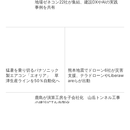
地場ゼネコン22社が集結、建設DXやAIの実践
事例を共有
猛暑を乗り切るパナソニック
熊本地震でドローン6社が災害
製エアコン「エオリア」 草
支援、テラドローンやLiberaw
津生産ラインを50％自動化へ
areらが出動
鹿島が演算工房を子会社化 山岳トンネル工事
の建設ICTを内製化
充電不要の“熱中症警告”バンド、キーエンス系