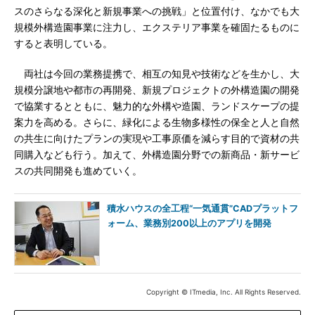
スのさらなる深化と新規事業への挑戦」と位置付け、なかでも大
規模外構造園事業に注力し、エクステリア事業を確固たるものに
すると表明している。
両社は今回の業務提携で、相互の知見や技術などを生かし、大
規模分譲地や都市の再開発、新規プロジェクトの外構造園の開発
で協業するとともに、魅力的な外構や造園、ランドスケープの提
案力を高める。さらに、緑化による生物多様性の保全と人と自然
の共生に向けたプランの実現や工事原価を減らす目的で資材の共
同購入なども行う。加えて、外構造園分野での新商品・新サービ
スの共同開発も進めていく。
積水ハウスの全工程“一気通貫”CADプラットフ
ォーム、業務別200以上のアプリを開発
Copyright © ITmedia, Inc. All Rights Reserved.