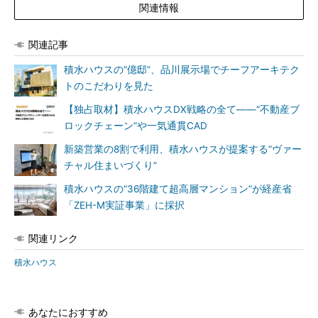
関連情報
関連記事
積水ハウスの”億邸”、品川展示場でチーフアーキテク
トのこだわりを見た
【独占取材】積水ハウスDX戦略の全て――“不動産ブ
ロックチェーン”や一気通貫CAD
新築営業の8割で利用、積水ハウスが提案する“ヴァー
チャル住まいづくり”
積水ハウスの“36階建て超高層マンション”が経産省
「ZEH-M実証事業」に採択
関連リンク
積水ハウス
あなたにおすすめ