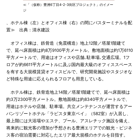
≪「（仮称）豊洲6丁目4-2-3街区プロジェクト」のイメー
ジ
、ホテル棟（左）とオフィス棟（右）の間にバスターミナルを配
置≫ 出典：清水建設
オフィス棟は、鉄骨造（免震構造）地上12階／塔屋1階建て
で、延べ床面積は約8万9100平方メートル。敷地面積は約1万6110
平方メートルで、用途はオフィスや店舗､駐車場､交通広場。1フ
ロアが約6611平方メートルに及ぶ国内最大級のオフィススペース
を有する大規模賃貸オフィスビルで、研究開発施設やスタジオな
ど特殊な用途に応えられるフロアも用意している。
ホテル棟は、鉄骨造地上14階／塔屋1階建てで、延べ床面積は
約3万2300平方メートル。敷地面積は約8340平方メートルで、
用途はホテルや店舗、駐車場。共立メンテナンスが運営するアー
バンリゾートホテル「ラビスタ東京ベイ」（582室）が入居し、
最上階には大浴場やエステ、プール、アスレチック施設を備え、
将来的に観光客の増加が予想される豊洲エリアでの観光・ビジネ
ス客の宿泊需要に対応したエリア最大規模のホテルを目指す。