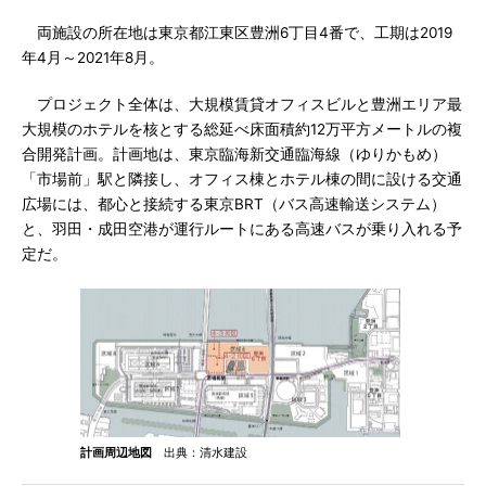
両施設の所在地は東京都江東区豊洲6丁目4番で、工期は2019
年4月～2021年8月。
プロジェクト全体は、大規模賃貸オフィスビルと豊洲エリア最
大規模のホテルを核とする総延べ床面積約12万平方メートルの複
合開発計画。計画地は、東京臨海新交通臨海線（ゆりかもめ）
「市場前」駅と隣接し、オフィス棟とホテル棟の間に設ける交通
広場には、都心と接続する東京BRT（バス高速輸送システム）
と、羽田・成田空港が運行ルートにある高速バスが乗り入れる予
定だ。
計画周辺地図
出典：清水建設