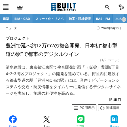
建築
BIM・CAD
スマート化・リノベ
施工・現場管理
BAS・FM
土木
ニュース
2020年6月18日
プロジェクト
豊洲で延べ約12万m2の複合開発、日本初“都市型
道の駅”で都市のデジタルツイン
（1/2 ページ）
清水建設は、東京都江東区で複合開発計画「（仮称）豊洲6丁目
4-2-3街区プロジェクト」の開発を進めている。街区内に建設す
る都市型道の駅「豊洲MiCHiの駅」には、音声ナビゲーションシ
ステムや交通・防災情報をタイムリーに発信するデジタルサイネ
ージを実装し、施設の利便性を高める。
[BUILT]
PC用表示
関連情報
Share
Post
LINE
Hatena