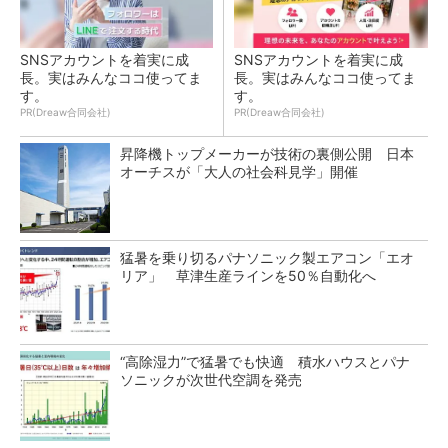
SNSアカウントを着実に成
SNSアカウントを着実に成
長。実はみんなココ使ってま
長。実はみんなココ使ってま
す。
す。
PR(Dreaw合同会社)
PR(Dreaw合同会社)
昇降機トップメーカーが技術の裏側公開 日本
オーチスが「大人の社会科見学」開催
猛暑を乗り切るパナソニック製エアコン「エオ
リア」 草津生産ラインを50％自動化へ
“高除湿力”で猛暑でも快適 積水ハウスとパナ
ソニックが次世代空調を発売