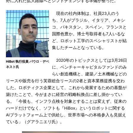
野に入れた拡大路線へとシフトチェンジする準備が整った。
現在の社内体制は、社員23人のう
ち、7人がブラジル、イタリア、メキシ
コ、パキスタン、スペイン、フランスと
国際色豊か。博士号取得者も7人いるな
ど、ロボット工学のスペシャリストが結
集したチームとなっている。
2020年のトピックスとしては3月26日
HiBot 執行役員 パウロ・デベ
ネスト氏
に、ベンチャーキャピタルファンドのみ
らい創造機構と、建築／土木機械などの
リースや販売を行う芙蓉総合リースの2者と資本業務提携を交わ
した。ロボティクス企業として、これから発展するための基盤が
築けたことで、今がまさに経営の戦略転換点に差し掛かってい
る。「今後も、インフラ点検を対象とすることは変えず、従来の
ハードだけでなく、ソフトも『HiBox』というロボットに関する
AIプラットフォーム上で供給し、世界市場への本格参入も見据え
ている」（グアラニエリ氏）。