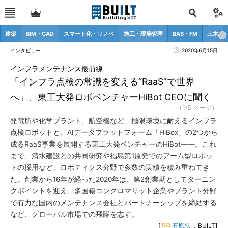
建築
BIM・CAD
スマート化・リノベ
施工・現場管理
BAS・FM
土木
インタビュー
2020年6月15日
インフラメンテナンス最前線
「インフラ点検の常識を変える“RaaS”で世界
へ」、東工大発ロボベンチャーHiBot CEOに聞く
（1/5 ページ）
発電所や化学プラント、航空機など、極限環境に耐えるインフラ
点検ロボットと、AIデータプラットフォーム「HiBox」の2つから
成るRaaS事業を展開する東工大発ベンチャーのHiBot――。これ
まで、清水建設との共同研究や福島第1原発でのアーム型ロボッ
トの採用など、ロボティクス分野で多数の実績を積み重ねてき
た。創業から16年が経った2020年は、第2創業期としてターニン
グポイントを迎え、多国籍コングロマリット企業やプラント分野
で有力な国内のメンテナンス会社とパートナーシップを締結する
など、グローバル市場での飛躍を志す。
[
石原忍
，BUILT]