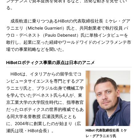
ンテナンスで資本提携を発表するなど、活発な動きを見せてい
る。
成長軌道に乗りつつあるHiBotの代表取締役社長 ミケレ・グア
ラニエリ（Michele Guarnieri）氏と、共同創業者で執行役員 パ
ウロ・デベネスト（Paulo Debenest）氏に単独インタビューを
敢行し、起業に至った経緯やワールドワイドのインフラメンテ市
場での事業戦略などを聞いた。
HiBotロボティクス事業の原点は日本のアニメ
HiBotは、イタリアからの留学生でコ
ンピュータサイエンスを専門とするグア
ラニエリ氏と、ブラジル出身で機械工学
を学んでいたデベネスト氏ら4人が、東
京工業大学の大学院生時代に、指導教官
だったロボティクスの世界的権威でもあ
る同大学名誉教授 広瀬茂男氏ととも
に、2004年に創業したのが始まり（広
瀬氏は現・HiBot会長）。
HiBot 代表取締役社長 ミケ
レ・グアラニエリ氏