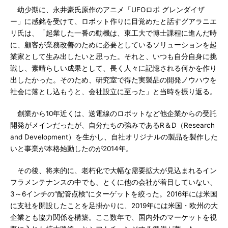
幼少期に、永井豪氏原作のアニメ「UFOロボ グレンダイザ
ー」に感銘を受けて、ロボット作りに目覚めたと話すグアラニエ
リ氏は、「起業した一番の動機は、東工大で博士課程に進んだ時
に、顧客が業務改善のために必要としているソリューションを起
業家として生み出したいと思った。それと、いつも自分自身に挑
戦し、素晴らしい成果として、長く人々に記憶される何かを作り
出したかった。そのため、研究室で得た実製品の開発ノウハウを
社会に落とし込もうと、会社設立に至った」と当時を振り返る。
創業から10年近くは、送電線のロボットなど他企業からの受託
開発がメインだったが、自分たちの強みであるR＆D（Research
and Development）を生かし、自社オリジナルの製品を製作した
いと事業が本格始動したのが2014年。
その後、将来的に、老朽化で大幅な需要拡大が見込まれるイン
フラメンテナンスの中でも、とくに他の会社が着目していない、
3～6インチの“配管点検”にターゲットを絞った。2016年には米国
に支社を開設したことを足掛かりに、2019年には米国・欧州の大
企業とも協力関係を構築。ここ数年で、国内外のマーケットを視