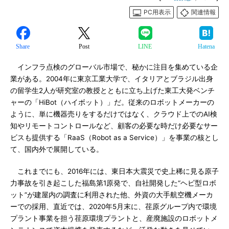
PC用表示
関連情報
Share
Post
LINE
Hatena
インフラ点検のグローバル市場で、秘かに注目を集めている企
業がある。2004年に東京工業大学で、イタリアとブラジル出身
の留学生2人が研究室の教授とともに立ち上げた東工大発ベンチ
ャーの「HiBot（ハイボット）」だ。従来のロボットメーカーの
ように、単に機器売りをするだけではなく、クラウド上でのAI検
知やリモートコントロールなど、顧客の必要な時だけ必要なサー
ビスも提供する「RaaS（Robot as a Service）」を事業の核とし
て、国内外で展開している。
これまでにも、2016年には、東日本大震災で史上稀に見る原子
力事故を引き起こした福島第1原発で、自社開発した“ヘビ型ロボ
ット”が建屋内の調査に利用された他、外資の大手航空機メーカ
ーでの採用、直近では、2020年5月末に、荏原グループ内で環境
プラント事業を担う荏原環境プラントと、産廃施設のロボットメ