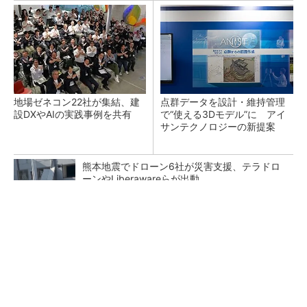
地場ゼネコン22社が集結、建
点群データを設計・維持管理
設DXやAIの実践事例を共有
で“使える3Dモデル”に アイ
サンテクノロジーの新提案
熊本地震でドローン6社が災害支援、テラドロ
ーンやLiberawareらが出動
鹿島が演算工房を子会社化 山岳トンネル工事
の建設ICTを内製化