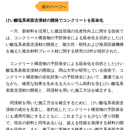
前のページへ
けい酸塩系表面含浸材の開発でコンクリートを延命化
一方、新材料を活用した建設現場の生産性向上に関する技術で
は、コンクリート構造物の予防保全による延命化を目的としたけ
い酸塩系表面含浸材の開発と、耐久性・靭性および座屈回避機構
を備えた複合材料ブレース材に関する研究の2件が採択された。
コンクリート構造物の予防保全による延命化を目的としたけい
酸塩系表面含浸材の開発は、岡山大学が研究している技術で、コ
ンクリート構造物の劣化対策への予防保全において、廉価であり
ながら、確実な効果を生めるるカルシウム助剤を含むけい酸塩系
表面含浸材の開発と、同浸材を用いた施工方法を確立する。
同浸材を用いた施工方法を確立するために、けい酸塩系表面含
浸材の成分を見直し、老朽化したコンクリート構造物の予防保全
にも適用可能にするとともに、これまでよりも少ない塗り回数
で、現在の材料と同等あるいは、超える性能を発揮する材料の開
発を目指す。また、施工中に実施する検査とけい酸塩系表面含浸