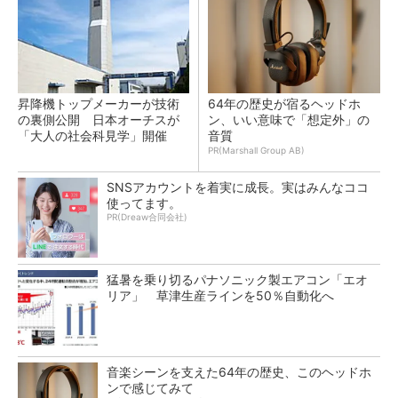
昇降機トップメーカーが技術
64年の歴史が宿るヘッドホ
の裏側公開 日本オーチスが
ン、いい意味で「想定外」の
「大人の社会科見学」開催
音質
PR(Marshall Group AB)
SNSアカウントを着実に成長。実はみんなココ
使ってます。
PR(Dreaw合同会社)
猛暑を乗り切るパナソニック製エアコン「エオ
リア」 草津生産ラインを50％自動化へ
音楽シーンを支えた64年の歴史、このヘッドホ
ンで感じてみて