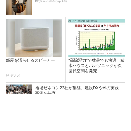
PR(Marshall Group AB)
部屋を沼らせるスピーカー
“高除湿力”で猛暑でも快適 積
水ハウスとパナソニックが次
世代空調を発売
PR(デノン)
地場ゼネコン22社が集結、建設DXやAIの実践
事例を共有
点群データを設計・維持管理で“使える3Dモデ
ル”に アイサンテクノロジーの新提案