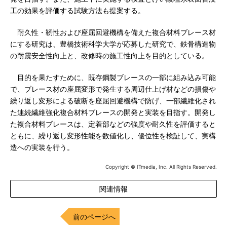
工の効果を評価する試験方法も提案する。
耐久性・靭性および座屈回避機構を備えた複合材料ブレース材
にする研究は、豊橋技術科学大学が応募した研究で、鉄骨構造物
の耐震安全性向上と、改修時の施工性向上を目的としている。
目的を果たすために、既存鋼製ブレースの一部に組み込み可能
で、ブレース材の座屈変形で発生する周辺仕上げ材などの損傷や
繰り返し変形による破断を座屈回避機構で防げ、一部繊維化され
た連続繊維強化複合材料ブレースの開発と実装を目指す。開発し
た複合材料ブレースは、定着部などの強度や耐久性を評価すると
ともに、繰り返し変形性能を数値化し、優位性を検証して、実構
造への実装を行う。
Copyright © ITmedia, Inc. All Rights Reserved.
関連情報
前のページへ