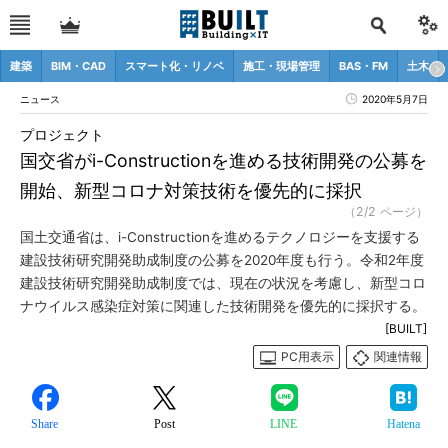
建築
BIM・CAD
スマート化・リノベ
施工・現場管理
BAS・FM
土木
ニュース
2020年5月7日
プロジェクト
国交省がi-Constructionを進める技術開発の公募を
開始、新型コロナ対策技術を優先的に採択
（2/2 ページ）
国土交通省は、i-Constructionを進めるテクノロジーを支援する
建設技術研究開発助成制度の公募を2020年度も行う。令和2年度
建設技術研究開発助成制度では、現在の状況を考慮し、新型コロ
ナウイルス感染症対策に関連した技術開発を優先的に採択する。
[BUILT]
PC用表示
関連情報
Share
Post
LINE
Hatena