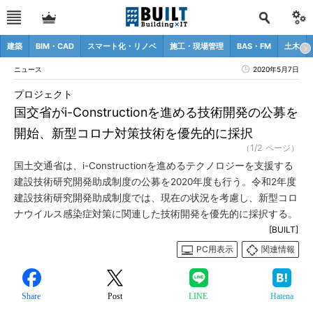
建築
BIM・CAD
スマート化・リノベ
施工・現場管理
BAS・FM
土木
ニュース
2020年5月7日
プロジェクト
国交省がi-Constructionを進める技術開発の公募を
開始、新型コロナ対策技術を優先的に採択
（1/2 ページ）
国土交通省は、i-Constructionを進めるテクノロジーを支援する
建設技術研究開発助成制度の公募を2020年度も行う。令和2年度
建設技術研究開発助成制度では、現在の状況を考慮し、新型コロ
ナウイルス感染症対策に関連した技術開発を優先的に採択する。
[BUILT]
PC用表示
関連情報
Share
Post
LINE
Hatena