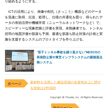
り組めるようにする。
ICTの活用により、画像や削孔（さっこう）機器などのデータ
を迅速に取得、伝送、処理し、仕様の共通化を図り、得られたデ
ータの有効活用や機械学習（ニューラルネットワークなど）で、
スピーディーな現象把握と評価を実現。未熟練者でも、トンネル
切羽の地質評価や肌落ち予測、最適な肌落ち防止対策の計画と実
施を支援するシステムのプロトタイプを作り上げる。
“笹子トンネル事故を繰り返さない”NEXCOの
再発防止策や東芝インフラシステムの新路面点
検システム
新材料を活用した建設現場の生産性向上に関す
る技術は2件採択
Copyright © ITmedia, Inc. All Rights Reserved.
次のページへ