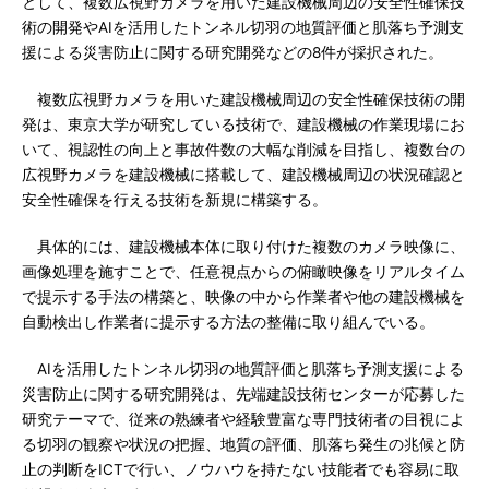
として、複数広視野カメラを用いた建設機械周辺の安全性確保技
術の開発やAIを活用したトンネル切羽の地質評価と肌落ち予測支
援による災害防止に関する研究開発などの8件が採択された。
複数広視野カメラを用いた建設機械周辺の安全性確保技術の開
発は、東京大学が研究している技術で、建設機械の作業現場にお
いて、視認性の向上と事故件数の大幅な削減を目指し、複数台の
広視野カメラを建設機械に搭載して、建設機械周辺の状況確認と
安全性確保を行える技術を新規に構築する。
具体的には、建設機械本体に取り付けた複数のカメラ映像に、
画像処理を施すことで、任意視点からの俯瞰映像をリアルタイム
で提示する手法の構築と、映像の中から作業者や他の建設機械を
自動検出し作業者に提示する方法の整備に取り組んでいる。
AIを活用したトンネル切羽の地質評価と肌落ち予測支援による
災害防止に関する研究開発は、先端建設技術センターが応募した
研究テーマで、従来の熟練者や経験豊富な専門技術者の目視によ
る切羽の観察や状況の把握、地質の評価、肌落ち発生の兆候と防
止の判断をICTで行い、ノウハウを持たない技能者でも容易に取