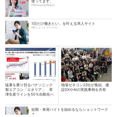
使ってます。
PR(Dreaw合同会社)
1日だけ働きたい、を叶える求人サイト
PR(ショットワークス)
猛暑を乗り切るパナソニック
地場ゼネコン22社が集結、建
製エアコン「エオリア」 草
設DXやAIの実践事例を共有
津生産ラインを50％自動化へ
短期・単発バイトを始めるならショットワーク
ス