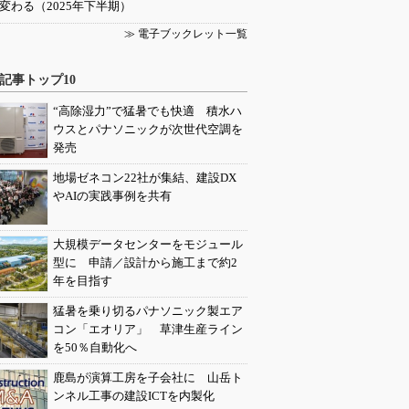
変わる（2025年下半期）
≫ 電子ブックレット一覧
記事トップ10
“高除湿力”で猛暑でも快適 積水ハ
ウスとパナソニックが次世代空調を
発売
地場ゼネコン22社が集結、建設DX
やAIの実践事例を共有
大規模データセンターをモジュール
型に 申請／設計から施工まで約2
年を目指す
猛暑を乗り切るパナソニック製エア
コン「エオリア」 草津生産ライン
を50％自動化へ
鹿島が演算工房を子会社に 山岳ト
ンネル工事の建設ICTを内製化