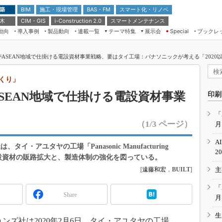
 築
施工・現場管理
BAS・FM
スマート化・リノベ
BIM
 木
CIM・GIS
スマートメンテナンス
i-Construction 2.0
動向
導入事例
製品動向
連載一覧
テーマ特集
展示会
ブックレ
Special
建設Tech NEXT BREAK
メンテナンス・レジリエンス
TOKYO2026
がASEAN地域で仕掛ける電設資材事業戦略、要はタイ工場：パナソニックが考える「2020以
ドローンがもたらす建設業界の“ゲー
第8回 国際 建設・測量展
ムチェンジ” Ver.2.0
（CSPI2026）
づくり」
脱3Kから新3Kへ導く建設×IT
第10回 JAPAN BUILD TOKYO－建
ASEAN地域で仕掛ける電設資材事業
印刷
築・土木・不動産の先端技術展－
“Society5.0”時代のスマートビル
Japan Drone 2023
VR／ARが描くモノづくりのミライ
「
（1/3 ページ）
月
メンテナンス・レジリエンスOSAKA
2020
A
・アユタヤの工場「Panasonic Manufacturing
日本 ものづくりワールド 2020
2
域で電設資材の販路拡大と、製造体制の強化を図っている。
メンテナンス・レジリエンスTOKYO
[
遠藤和宏
，
BUILT
]
主
2019
IGAS2018
「
Share
月
生
ズ社は2020年2月6日、タイ・アユタヤの工場