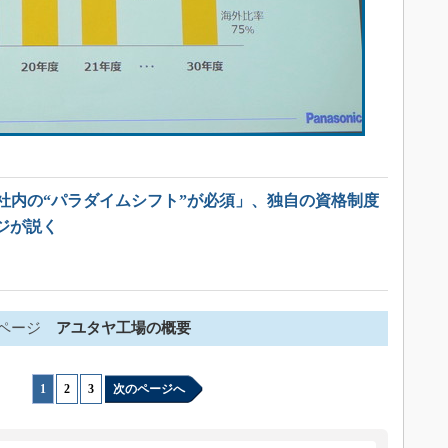
は社内の“パラダイムシフト”が必須」、独自の資格制度
ジが説く
ページ
アユタヤ工場の概要
1
|
2
|
3
次のページへ