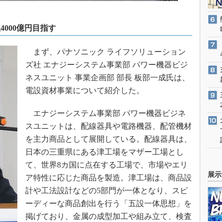
4000億円目指す
まず、パナソニック ライフソリューション
ズ社 エナジーシステム事業部 パワー機器ビジ
ネスユニット 事業企画部 部長 板部一成氏は、
電設資材事業について紹介した。
エナジーシステム事業部 パワー機器ビジネ
スユニットは、配線器具や電路機器、配管機材
を主力商品として展開している。配線器具は、
日本の三重県にある津工場をマザー工場とし
て、世界8カ国に点在する工場で、市場やエリ
展示
ア特性に応じた商品を製造。津工場は、商品設
計や工法設計などの5部門が一体となり、スピ
ーディーな商品創出を行う「五設一体思想」を
掲げており、金属の成型加工や組み立て、検査