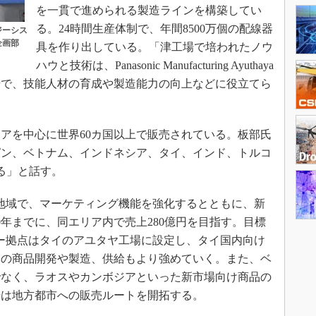
を一貫で進められる製造ラインを構築してい
る。24時間生産体制で、年間8500万個の配線器
ジーシス
企画部
具を作り出している。「津工場で培われたノウ
ハウと技術は、Panasonic Manufacturing Ayuthaya
場で、技能人材の育成や製造能力の向上などに役立てら
アを中心に世界60カ国以上で販売されている。板部氏
ピン、ベトナム、インドネシア、タイ、インド、トルコ
る」と話す。
地域で、マーケティング機能を強化するとともに、新
0年までに、同エリア内で売上280億円を目指す。目標
ザー拠点はタイのアユタヤ工場に設定し、タイ国内向け
けの商品開発や製造、供給もより強めていく。また、ベ
でなく、ラオスやカンボジアといった新市場向け商品の
場は地方都市への販売ルートを開拓する。