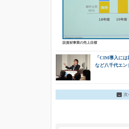
設資材事業の売上目標
「CIM導入に
など八千代エン
次
→