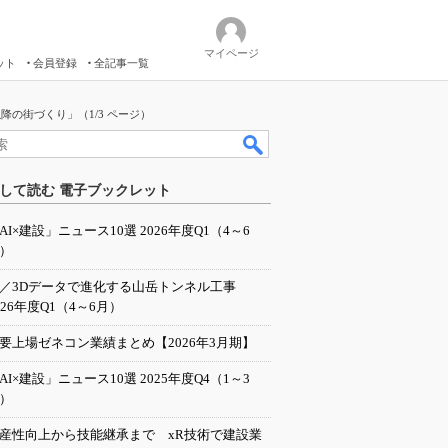
マイページ
ット
会員登録
全記事一覧
降の街づくり」（1/3 ページ）
して読む 電子ブックレット
AI×建設」ニュース10選 2026年度Q1（4～6
）
I／3Dデータで進化する山岳トンネル工事
026年度Q1（4～6月）
要上場ゼネコン業績まとめ【2026年3月期】
AI×建設」ニュース10選 2025年度Q4（1～3
）
産性向上から技能継承まで xR技術で建設業