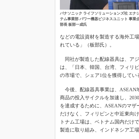
パナソニック ライフソリューションズ社 エナ
テム事業部 パワー機器ビジネスユニット 事業
部長 板部一成氏
などの電設資材を製造する海外工
れている」（板部氏）。
同社が製造した配線器具は、アジ
は、「日本、韓国、台湾、フィリ
の市場で、シェア1位を獲得してい
今後、配線器具事業は、ASEAN
商品の投入サイクルを加速し、203
を達成するために、ASEANのマ
だけなく、フィリピンと中近東向
トナム工場は、ベトナム国内だけ
製造に取り組み、インドネシア工