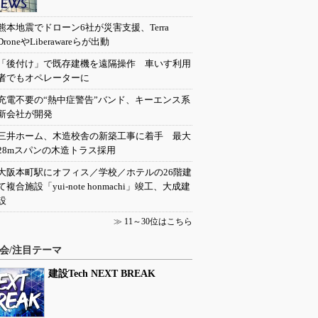
熊本地震でドローン6社が災害支援、Terra
DroneやLiberawareらが出動
「後付け」で既存建機を遠隔操作 車いす利用
者でもオペレーターに
充電不要の“熱中症警告”バンド、キーエンス系
新会社が開発
三井ホーム、木造校舎の新築工事に着手 最大
28mスパンの木造トラス採用
大阪本町駅にオフィス／学校／ホテルの26階建
て複合施設「yui-note honmachi」竣工、大成建
設
≫
11～30位はこちら
会/注目テーマ
建設Tech NEXT BREAK