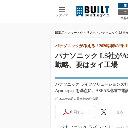
建
土
メディア
業界
BUILT
>
スマート化・リノベ
>
パナソニック LS社
パナソニックが考える「2020以降の街
パナソニック LS社が
戦略、要はタイ工場
パナソニック ライフソリューションズ社は、タイ
Ayuthaya」を基点に、ASEAN地
2020年05月01日 07時00分 公開
印刷する
見る
パナソニック ライフソリューション