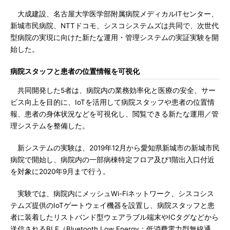
大成建設、名古屋大学医学部附属病院メディカルITセンター、
新城市民病院、NTTドコモ、シスコシステムズは共同で、次世代
型病院の実現に向けた新たな運用・管理システムの実証実験を開
始した。
病院スタッフと患者の位置情報を可視化
共同開発した5者は、病院内の業務効率化と医療の安全、サー
ビス向上を目的に、IoTを活用して病院スタッフや患者の位置情
報、患者の身体状況などを可視化し、閲覧できる新たな運用／管
理システムを整備した。
新システムの実験は、2019年12月から愛知県新城市の新城市民
病院で開始し、病院内の一部病棟特定フロア及び1階出入口付近
を対象に2020年9月まで行う。
実験では、病院内にメッシュWi-Fiネットワーク、シスコシス
テムズ提供のIoTゲートウェイ機器を設置し、病院スタッフと患
者に装着したリストバンド型ウェアラブル端末やICタグなどから
送信されるBLE（Bluetooth Low Energy：低消費電力型無線通