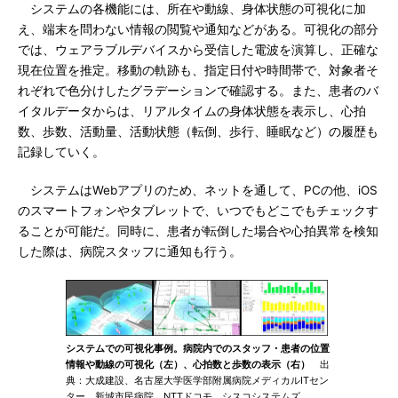
システムの各機能には、所在や動線、身体状態の可視化に加
え、端末を問わない情報の閲覧や通知などがある。可視化の部分
では、ウェアラブルデバイスから受信した電波を演算し、正確な
現在位置を推定。移動の軌跡も、指定日付や時間帯で、対象者そ
れぞれで色分けしたグラデーションで確認する。また、患者のバ
イタルデータからは、リアルタイムの身体状態を表示し、心拍
数、歩数、活動量、活動状態（転倒、歩行、睡眠など）の履歴も
記録していく。
システムはWebアプリのため、ネットを通して、PCの他、iOS
のスマートフォンやタブレットで、いつでもどこでもチェックす
ることが可能だ。同時に、患者が転倒した場合や心拍異常を検知
した際は、病院スタッフに通知も行う。
システムでの可視化事例。病院内でのスタッフ・患者の位置
情報や動線の可視化（左）、心拍数と歩数の表示（右）
出
典：大成建設、名古屋大学医学部附属病院メディカルITセン
ター、新城市民病院、NTTドコモ、シスコシステムズ