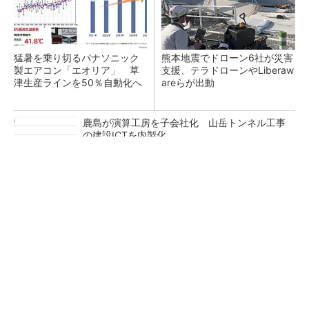
猛暑を乗り切るパナソニック
熊本地震でドローン6社が災害
製エアコン「エオリア」 草
支援、テラドローンやLiberaw
津生産ラインを50％自動化へ
areらが出動
鹿島が演算工房を子会社化 山岳トンネル工事
の建設ICTを内製化
充電不要の“熱中症警告”バンド、キーエンス系
新会社が開発
昇降機トップメーカーが技術の裏側公開 日本
オーチスが「大人の社会科見学」開催