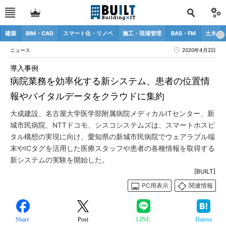
建築
BIM・CAD
スマート化・リノベ
施工・現場管理
BAS・FM
土木
ニュース
2020年4月2日
導入事例
病院業務を効率化する新システム、患者の位置情
報やバイタルデータをクラウドに集約
大成建設、名古屋大学医学部附属病院メディカルITセンター、新
城市民病院、NTTドコモ、シスコシステムズは、スマートホスピ
タル構想の実現に向け、愛知県の新城市民病院でウェアラブル端
末やICタグを活用した医療スタッフや患者の各種情報を取得する
新システムの実験を開始した。
[BUILT]
PC用表示
関連情報
Share
Post
LINE
Hatena