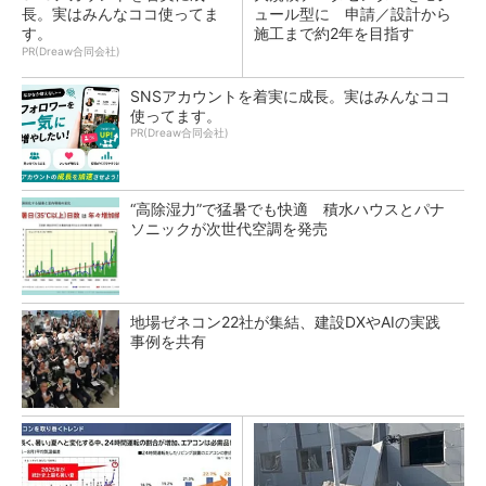
長。実はみんなココ使ってま
ュール型に 申請／設計から
す。
施工まで約2年を目指す
PR(Dreaw合同会社)
SNSアカウントを着実に成長。実はみんなココ
使ってます。
PR(Dreaw合同会社)
“高除湿力”で猛暑でも快適 積水ハウスとパナ
ソニックが次世代空調を発売
地場ゼネコン22社が集結、建設DXやAIの実践
事例を共有