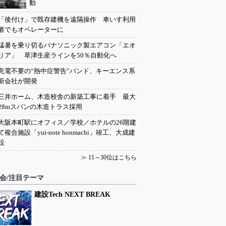
動
「後付け」で既存建機を遠隔操作 車いす利用
者でもオペレーターに
猛暑を乗り切るパナソニック製エアコン「エオ
リア」 草津生産ラインを50％自動化へ
充電不要の“熱中症警告”バンド、キーエンス系
新会社が開発
三井ホーム、木造校舎の新築工事に着手 最大
28mスパンの木造トラス採用
大阪本町駅にオフィス／学校／ホテルの26階建
て複合施設「yui-note honmachi」竣工、大成建
設
≫
11～30位はこちら
会/注目テーマ
建設Tech NEXT BREAK