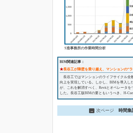
S造事務所の作業時間分析
BIM関連記事：
★
長谷工が障壁を乗り越え、マンションの“ラ
長谷工ではマンションのライフサイクル全般
向上を実現している。しかし、BIMを導入し
が、これを解消すべく、Revitとオペレータを
した。長谷工版BIMの要ともいうべき、H-Cu
次ページ
時間集
→