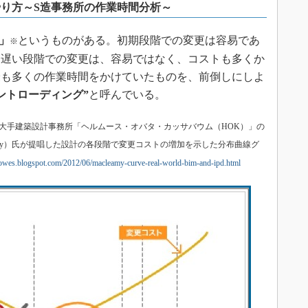
り方～S造事務所の作業時間分析～
線」
というものがある。初期段階での変更は容易であ
※
、遅い段階での変更は、容易ではなく、コストも多くか
最も多くの作業時間をかけていたものを、前倒しにしよ
ントローディング”
と呼んでいる。
rve）：米大手建築設計事務所「ヘルムース・オバタ・カッサバウム（HOK）」の
acLeamy）氏が提唱した設計の各段階で変更コストの増加を示した分布曲線グ
howes.blogspot.com/2012/06/macleamy-curve-real-world-bim-and-ipd.html