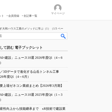
マイページ
ット
会員登録
全記事一覧
す大和ハウス工業のメソッドに学ぶ（1）（1/3 ペー
して読む 電子ブックレット
AI×建設」ニュース10選 2026年度Q1（4～6
）
I／3Dデータで進化する山岳トンネル工事
026年度Q1（4～6月）
要上場ゼネコン業績まとめ【2026年3月期】
AI×建設」ニュース10選 2025年度Q4（1～3
）
産性向上から技能継承まで xR技術で建設業