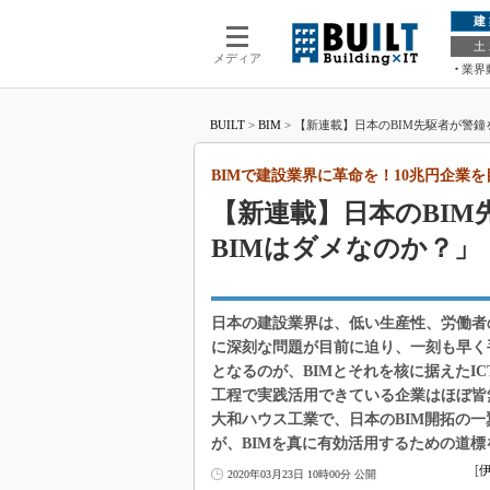
建
土
メディア
業界
BUILT
>
BIM
>
【新連載】日本のBIM先駆者が警鐘
ジ）
BIMで建設業界に革命を！10兆円企業
【新連載】日本のBI
BIMはダメなのか？」
日本の建設業界は、低い生産性、労働者
に深刻な問題が目前に迫り、一刻も早く
となるのが、BIMとそれを核に据えたI
工程で実践活用できている企業はほぼ皆無
大和ハウス工業で、日本のBIM開拓の一
が、BIMを真に有効活用するための道標
[
2020年03月23日 10時00分 公開