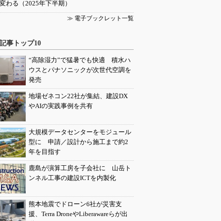
変わる（2025年下半期）
≫ 電子ブックレット一覧
記事トップ10
“高除湿力”で猛暑でも快適 積水ハ
ウスとパナソニックが次世代空調を
発売
地場ゼネコン22社が集結、建設DX
やAIの実践事例を共有
大規模データセンターをモジュール
型に 申請／設計から施工まで約2
年を目指す
鹿島が演算工房を子会社に 山岳ト
ンネル工事の建設ICTを内製化
熊本地震でドローン6社が災害支
援、Terra DroneやLiberawareらが出