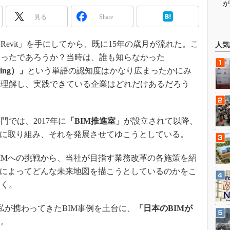
が
見る
Share
Revit」を手にしてから、既に15年の歳月が流れた。こ
人気
わったであろうか？当時は、誰も知らなかった
eling）」
という単語の認知度はかなり広まったかにみ
く理解し、実践できている企業はどれだけあるだろう
では、2017年に
「BIM推進室」
が設立されて以降、
Mに取り組み、それを発展させてゆこうとしている。
IMへの挑戦から、当社が目指す業務改革の各施策を紹
Mによってどんな未来地図を描こうとしているのかをこ
いく。
が携わってきたBIM事例を土台に、
「日本のBIMが
い。