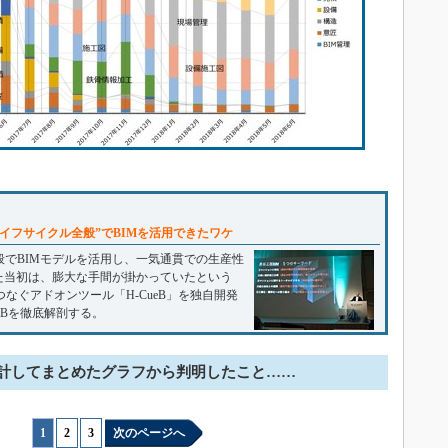
イフサイクル全般”でBIMを活用できたワケ
でBIMモデルを活用し、一気通貫での生産性
た当初は、膨大な手間が掛かっていたという
つなぐアドオンツール「H-CueB」を独自開発
eBを徹底解剖する。
計してまとめたグラフから判明したこと……
1
|
2
|
3
次のページへ