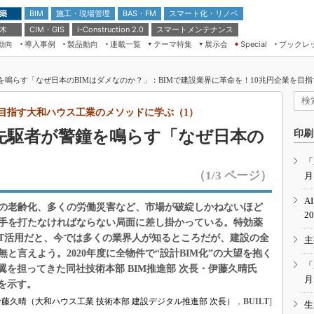
 築
施工・現場管理
BAS・FM
スマート化・リノベ
BIM
 木
CIM・GIS
スマートメンテナンス
i-Construction 2.0
動向
導入事例
製品動向
連載一覧
テーマ特集
展示会
ブックレ
Special
建設Tech NEXT BREAK
メンテナンス・レジリエンス
TOKYO2026
を鳴らす「なぜ日本のBIMはダメなのか？」：BIMで建設業界に革命を！10兆円企業を目指
ドローンがもたらす建設業界の“ゲー
第8回 国際 建設・測量展
ムチェンジ” Ver.2.0
（CSPI2026）
を目指す大和ハウス工業のメソッドに学ぶ（1）
脱3Kから新3Kへ導く建設×IT
第10回 JAPAN BUILD TOKYO－建
M先駆者が警鐘を鳴らす「なぜ日本の
印刷
築・土木・不動産の先端技術展－
“Society5.0”時代のスマートビル
Japan Drone 2023
VR／ARが描くモノづくりのミライ
「
（1/3 ページ）
月
メンテナンス・レジリエンスOSAKA
2020
A
の老齢化、多くの労働災害など、市場が破綻しかねないほど
日本 ものづくりワールド 2020
2
手を打たなければならない局面に差し掛かっている。特効薬
メンテナンス・レジリエンスTOKYO
CT活用だと、今では多くの業界人が知るところだが、建設の全
主
2019
と言えよう。2020年度に全物件で“設計BIM化”の大望を抱く
IGAS2018
「
翼を担ってきた同社技術本部 BIM推進部 次長・伊藤久晴氏
月
を示す。
伊藤久晴（大和ハウス工業 技術本部 建設デジタル推進部 次長）
，
BUILT
]
生