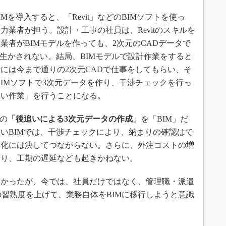
を導入すると、「Revit」などのBIMソフトを使っ
業者が担う。設計・工事の社員は、Revitのスキルを
業者がBIMモデルを作っても、2次元のCADデータで
は生かされない。結局、BIMモデルで設計作業をすると
には今まで通りの2次元CADで仕事をしてもらい、そ
のBIMソフトで3次元データを作り、干渉チェックを行っ
追い作業」を行うことになる。
の
「後追いによる3次元データの作成」
を「BIM」だ
いBIMでは、干渉チェックにより、納まりの確認はで
率化には決してつながらない。さらに、外注コストの増
こり、工期の遅延なども起きかねない。
かったが、今では、社員だけではなく、管理職・派遣
tの習熟度を上げて、業務自体をBIMに移行しようと意識