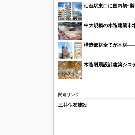
仙台駅東口に国内初“
中大規模の木造建築市
構造部材全てが木材―
木造耐震設計建築シス
関連リンク
三井住友建設