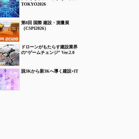
TOKYO2026
第8回 国際 建設・測量展
（CSPI2026）
ドローンがもたらす建設業界
の“ゲームチェンジ” Ver.2.0
脱3Kから新3Kへ導く建設×IT