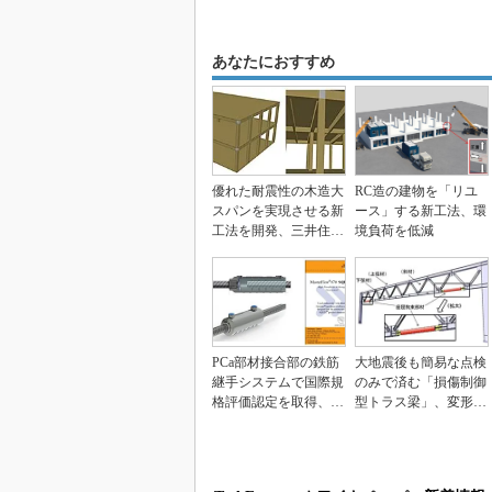
あなたにおすすめ
優れた耐震性の木造大
RC造の建物を「リユ
スパンを実現させる新
ース」する新工法、環
工法を開発、三井住友
境負荷を低減
建設
PCa部材接合部の鉄筋
大地震後も簡易な点検
継手システムで国際規
のみで済む「損傷制御
格評価認定を取得、三
型トラス梁」、変形が
井住友建設
あっても部材を交換
す...