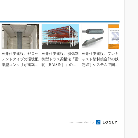
三井住友建設、ゼロセ
三井住友建設、損傷制
三井住友建設、プレキ
メントタイプの環境配
御型トラス梁構法「雷
ャスト部材接合部の鉄
慮型コンクリが建築構
靭（RAISIN）」の設
筋継手システムで国際
造部材で適用可能に
計法を確立
規格評価認定
Recommended by