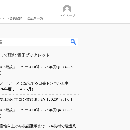
マイページ
ット
会員登録
全記事一覧
して読む 電子ブックレット
AI×建設」ニュース10選 2026年度Q1（4～6
）
I／3Dデータで進化する山岳トンネル工事
026年度Q1（4～6月）
要上場ゼネコン業績まとめ【2026年3月期】
AI×建設」ニュース10選 2025年度Q4（1～3
）
産性向上から技能継承まで xR技術で建設業