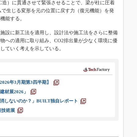
C造）に貫通させて緊張させることで、梁が柱に圧着
ムで生じる変形を元の位置に戻す力（復元機能）を発
て機能する。
施設に新工法を適用し、設計法や施工法をさらに整備
物への適用に取り組み、CO2排出量が少なく環境に優
献していく考えを示している。
026年3月期第3四半期】
材展2026」
消しないのか？」BUILT独自レポート
策技術展