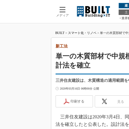
建
土
メディア
業界
BUILT
>
スマート化・リノベ
>
単一の木質部材で中
新工法
単一の木質部材で中規
計法を確立
三井住友建設は、木質構造の適用範囲を
2020年03月16日 06時00分 公開
印刷する
見る
三井住友建設は2020年3月4日、
法を確立したと公表した。設計法