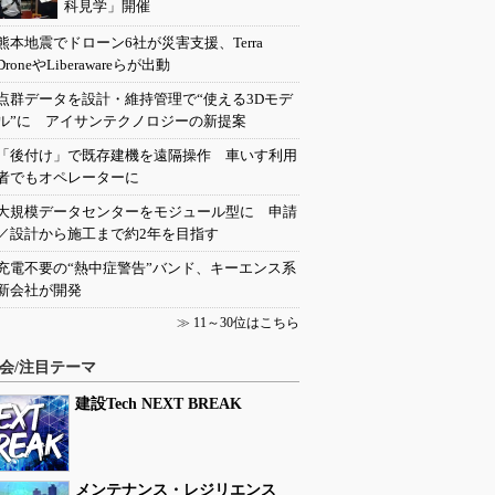
科見学」開催
熊本地震でドローン6社が災害支援、Terra
DroneやLiberawareらが出動
点群データを設計・維持管理で“使える3Dモデ
ル”に アイサンテクノロジーの新提案
「後付け」で既存建機を遠隔操作 車いす利用
者でもオペレーターに
大規模データセンターをモジュール型に 申請
／設計から施工まで約2年を目指す
充電不要の“熱中症警告”バンド、キーエンス系
新会社が開発
≫
11～30位はこちら
会/注目テーマ
建設Tech NEXT BREAK
メンテナンス・レジリエンス