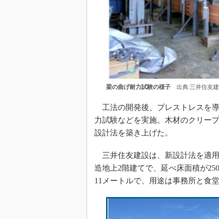
梁の曲げ耐力試験の様子
出典:三井住友建
工法の開発後、プレストレスを導
力試験などを実施。木材のクリー
設計法を築き上げた。
三井住友建設は、新設計法を適用
造地上2階建てで、延べ床面積が25
11メートルで、用途は事務所と食