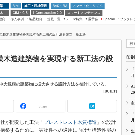
 築
施工・現場管理
BAS・FM
スマート化・リノベ
BIM
 木
CIM・GIS
スマートメンテナンス
i-Construction 2.0
動向
導入事例
製品動向
連載一覧
テーマ特集
展示会
ブックレ
Special
建設Tech NEXT BREAK
メンテナンス・レジリエンス
TOKYO2026
規模木造建築物を実現する新工法の設計法を確立：新工法
ドローンがもたらす建設業界の“ゲー
第8回 国際 建設・測量展
ムチェンジ” Ver.2.0
（CSPI2026）
脱3Kから新3Kへ導く建設×IT
第10回 JAPAN BUILD TOKYO－建
模木造建築物を実現する新工法の設
印刷
築・土木・不動産の先端技術展－
“Society5.0”時代のスマートビル
Japan Drone 2023
VR／ARが描くモノづくりのミライ
「
月
メンテナンス・レジリエンスOSAKA
2020
中大規模の建築物に拡大させる設計方法を検討している。
A
日本 ものづくりワールド 2020
[
BUILT
]
2
メンテナンス・レジリエンスTOKYO
主
2019
Share
IGAS2018
「
月
同社が開発した工法「
プレストレスト木質構造
」の設計
を構築するために、実物件への適用に向けた構造性能の
生