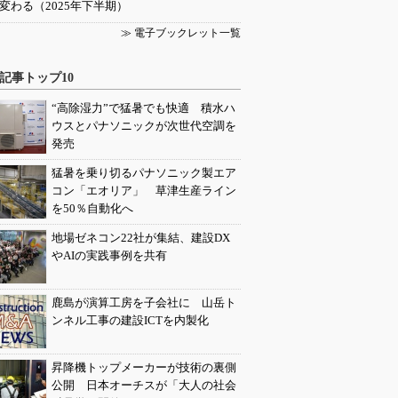
変わる（2025年下半期）
≫ 電子ブックレット一覧
記事トップ10
“高除湿力”で猛暑でも快適 積水ハ
ウスとパナソニックが次世代空調を
発売
猛暑を乗り切るパナソニック製エア
コン「エオリア」 草津生産ライン
を50％自動化へ
地場ゼネコン22社が集結、建設DX
やAIの実践事例を共有
鹿島が演算工房を子会社に 山岳ト
ンネル工事の建設ICTを内製化
昇降機トップメーカーが技術の裏側
公開 日本オーチスが「大人の社会