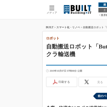
建
土
メディア
業界
BUILT
>
スマート化・リノベ
>
自動搬送ロボット「B
ロボット
自動搬送ロボット「Bu
クラ輸送機
2019年10月07日 07時00分 公開
印刷する
見る
前のペ