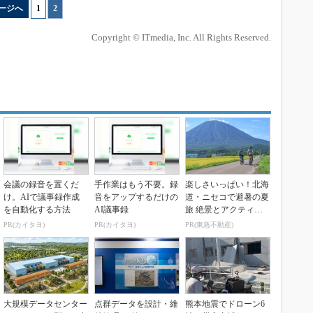
ージへ
1
|
2
Copyright © ITmedia, Inc. All Rights Reserved.
会議の録音を置くだ
手作業はもう不要。録
楽しさいっぱい！北海
け。AIで議事録作成
音をアップするだけの
道・ニセコで避暑の夏
を自動化する方法
AI議事録
旅 絶景とアクティビ
ティが揃う「ニセコ
PR(カイタヨ)
PR(カイタヨ)
PR(東急不動産)
東...
大規模データセンター
点群データを設計・維
熊本地震でドローン6