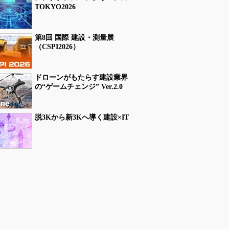
TOKYO2026
第8回 国際 建設・測量展
（CSPI2026）
ドローンがもたらす建設業界
の“ゲームチェンジ” Ver.2.0
脱3Kから新3Kへ導く建設×IT