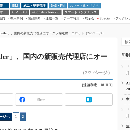
 築
施工・現場管理
BAS・FM
スマート化・リノベ
BIM
 木
CIM・GIS
スマートメンテナンス
i-Construction 2.0
動向
導入事例
製品動向
連載一覧
テーマ特集
展示会
ブックレ
Special
建設Tech NEXT BREAK
メンテナンス・レジリエンス
TOKYO2026
utler」、国内の新販売代理店にオークラ輸送機：ロボット（2/2 ページ）
ドローンがもたらす建設業界の“ゲー
第8回 国際 建設・測量展
ムチェンジ” Ver.2.0
（CSPI2026）
脱3Kから新3Kへ導く建設×IT
第10回 JAPAN BUILD TOKYO－建
tler」、国内の新販売代理店にオー
印刷
築・土木・不動産の先端技術展－
“Society5.0”時代のスマートビル
Japan Drone 2023
VR／ARが描くモノづくりのミライ
「
（2/2 ページ）
月
メンテナンス・レジリエンスOSAKA
2020
A
[
遠藤和宏
，
BUILT
]
日本 ものづくりワールド 2020
2
メンテナンス・レジリエンスTOKYO
主
Share
2019
IGAS2018
「
月
ージへ
1
|
2
生