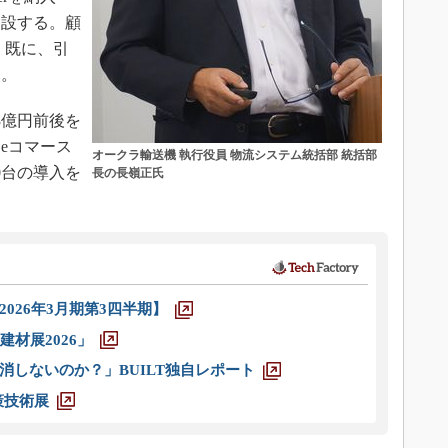
開設する。顧
、既に、引
た。
3億円前後を
eコマース
オークラ輸送機 執行役員 物流システム統括部 統括部
00台の導入を
長の長嶺正氏
026年3月期第3四半期】
材展2026」
消しないのか？」BUILT独自レポート
策技術展