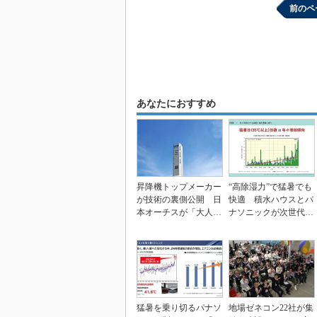
前のペ
あなたにおすすめ
昇降機トップメーカー
“高除湿力”で猛暑でも
が技術の裏側公開 日
快適 積水ハウスとパ
本オーチスが「大人の
ナソニックが次世代空
社会科見学」開催
調を発売
猛暑を乗り切るパナソ
地場ゼネコン22社が集