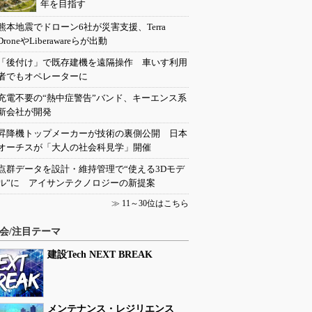
年を目指す
熊本地震でドローン6社が災害支援、Terra
DroneやLiberawareらが出動
「後付け」で既存建機を遠隔操作 車いす利用
者でもオペレーターに
充電不要の“熱中症警告”バンド、キーエンス系
新会社が開発
昇降機トップメーカーが技術の裏側公開 日本
オーチスが「大人の社会科見学」開催
点群データを設計・維持管理で“使える3Dモデ
ル”に アイサンテクノロジーの新提案
≫
11～30位はこちら
会/注目テーマ
建設Tech NEXT BREAK
メンテナンス・レジリエンス