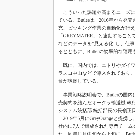
こういった課題や高まるニーズに応える製
ている。Butlerは、2016年か
充、ピッキング作業の自動化が行
「GREYMATER」と連動するこ
などのデータを“見える化”し、仕
るとともに、Butlerの効率的な運
既に、国内では、ニトリやダイワ
ラスコ中山などで導入されており、現
台が稼働している。
事業戦略説明会で、Butlerの国
売契約を結んだオークラ輸送機 執行
システム統括部 統括部長の長嶺正
「2019年5月にGreyOrangeと提携
社内に7人で構成された専門チーム
た。同年11月中旬から下旬に、Butl