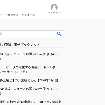
マイページ
ット
会員登録
全記事一覧
して読む 電子ブックレット
AI×建設」ニュース10選 2026年度Q1（4～6
）
I／3Dデータで進化する山岳トンネル工事
026年度Q1（4～6月）
要上場ゼネコン業績まとめ【2026年3月期】
AI×建設」ニュース10選 2025年度Q4（1～3
）
産性向上から技能継承まで xR技術で建設業