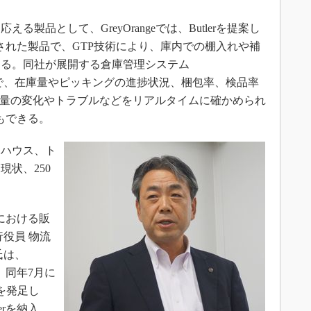
品として、GreyOrangeでは、Butlerを提案し
ら発売された製品で、GTP技術により、庫内での棚入れや補
える。同社が展開する倉庫管理システム
とで、在庫量やピッキングの進捗状況、梱包率、検品率
事量の変化やトラブルなどをリアルタイムに確かめられ
用もできる。
ハウス、ト
状、250
内における販
役員 物流
氏は、
し、同年7月に
を発足し
erを納入