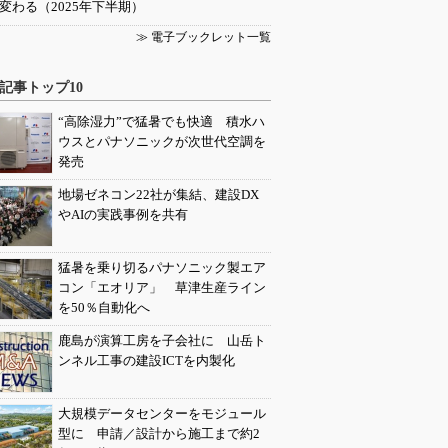
変わる（2025年下半期）
≫ 電子ブックレット一覧
記事トップ10
“高除湿力”で猛暑でも快適 積水ハ
ウスとパナソニックが次世代空調を
発売
地場ゼネコン22社が集結、建設DX
やAIの実践事例を共有
猛暑を乗り切るパナソニック製エア
コン「エオリア」 草津生産ライン
を50％自動化へ
鹿島が演算工房を子会社に 山岳ト
ンネル工事の建設ICTを内製化
大規模データセンターをモジュール
型に 申請／設計から施工まで約2