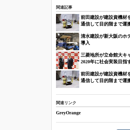
関連記事
前田建設が建設資機材
通信して目的階まで運
清水建設が新大阪のホ
導入
三菱地所が立命館大キャ
2020年に社会実装目指
前田建設が建設資機材
通信して目的階まで運
関連リンク
GreyOrange