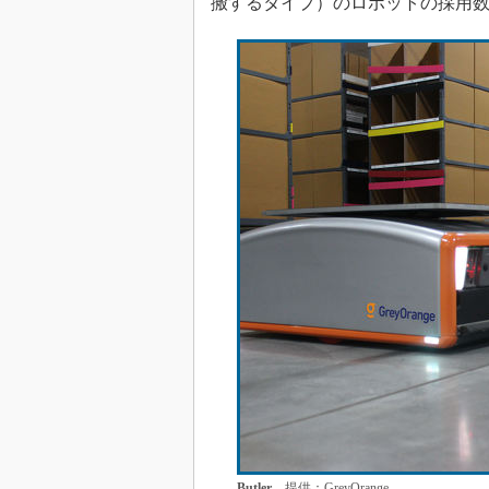
搬するタイプ）のロボットの採用数
Butler
提供：GreyOrange