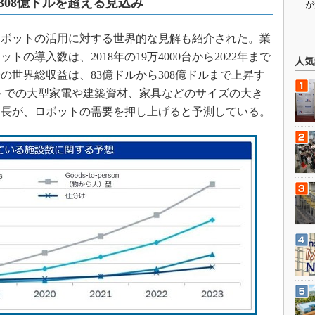
08億ドルを超える見込み
が
ボットの活用に対する世界的な見解も紹介された。業
の導入数は、2018年の19万4000台から2022年まで
人気
野の世界総収益は、83億ドルから308億ドルまで上昇す
トでの大型家電や建築資材、家具などのサイズの大き
伸長が、ロボットの需要を押し上げると予測している。