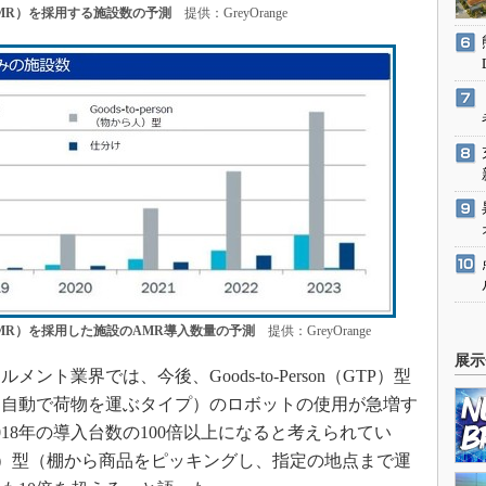
MR）を採用する施設数の予測
提供：GreyOrange
MR）を採用した施設のAMR導入数量の予測
提供：GreyOrange
展示
業界では、今後、Goods-to-Person（GTP）型
、自動で荷物を運ぶタイプ）のロボットの使用が急増す
18年の導入台数の100倍以上になると考えられてい
ds（PTG）型（棚から商品をピッキングし、指定の地点まで運