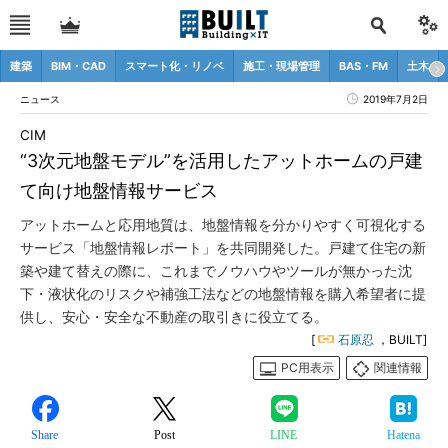
建築
BIM・CAD
スマート化・リノベ
施工・現場管理
BAS・FM
土木
ニュース
2019年7月2日
CIM
“3次元地盤モデル”を活用したアットホームの戸建
て向け地盤情報サービス
アットホームと応用地質は、地盤情報を分かりやすく可視化する
サービス「地盤情報レポート」を共同開発した。戸建て住宅の新
築や建て替えの際に、これまでノウハウやツールが無かった沈
下・液状化のリスクや補強工法などの地盤情報を購入希望者に提
供し、安心・安全な不動産の取引きに役立てる。
[
石原忍
，BUILT]
PC用表示
関連情報
Share
Post
LINE
Hatena