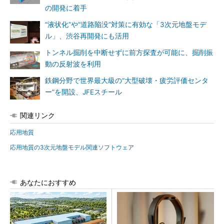
の開発に着手
“液状化”や“道路陥没”対策に有効な「3次元地盤モデ
ル」、渋谷再開発にも活用
トンネル掘削を中断せずに前方探査が可能に、掘削振
動の反射波を利用
鉄鋼分野で世界最大級の“大型破壊・疲労評価センタ
ー”を開設、JFEスチール
関連リンク
応用地質
応用地質の3次元地盤モデル関連ソフトウェア
あなたにおすすめ