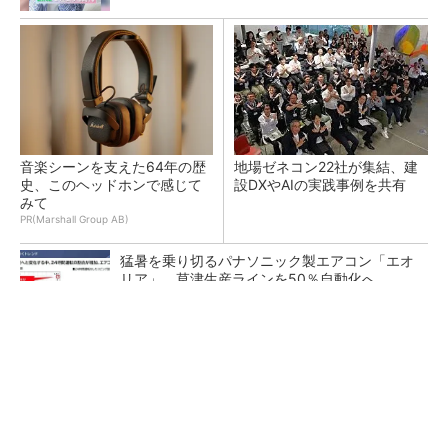
音楽シーンを支えた64年の歴
地場ゼネコン22社が集結、建
史、このヘッドホンで感じて
設DXやAIの実践事例を共有
みて
PR(Marshall Group AB)
猛暑を乗り切るパナソニック製エアコン「エオ
リア」 草津生産ラインを50％自動化へ
熊本地震でドローン6社が災害支援、テラドロ
ーンやLiberawareらが出動