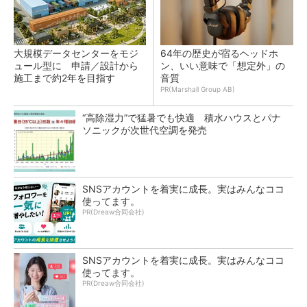
大規模データセンターをモジ
64年の歴史が宿るヘッドホ
ュール型に 申請／設計から
ン、いい意味で「想定外」の
施工まで約2年を目指す
音質
PR(Marshall Group AB)
“高除湿力”で猛暑でも快適 積水ハウスとパナ
ソニックが次世代空調を発売
SNSアカウントを着実に成長。実はみんなココ
使ってます。
PR(Dreaw合同会社)
SNSアカウントを着実に成長。実はみんなココ
使ってます。
PR(Dreaw合同会社)