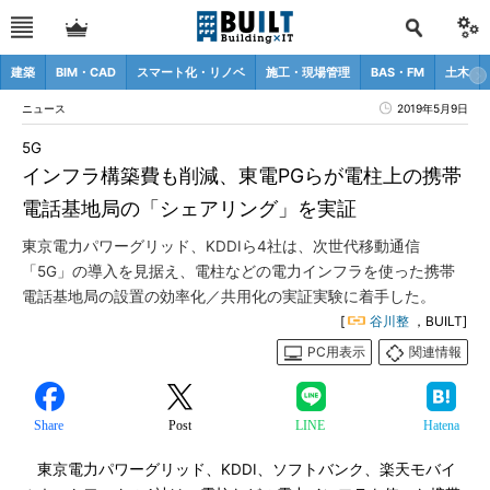
建築
BIM・CAD
スマート化・リノベ
施工・現場管理
BAS・FM
土木
ニュース
2019年5月9日
5G
インフラ構築費も削減、東電PGらが電柱上の携帯
電話基地局の「シェアリング」を実証
東京電力パワーグリッド、KDDIら4社は、次世代移動通信
「5G」の導入を見据え、電柱などの電力インフラを使った携帯
電話基地局の設置の効率化／共用化の実証実験に着手した。
[
谷川整
，BUILT]
PC用表示
関連情報
Share
Post
LINE
Hatena
東京電力パワーグリッド、KDDI、ソフトバンク、楽天モバイ