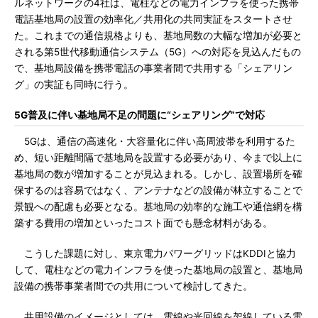
ルネットワークの4社は、電柱などの電力インフラを使った携帯
電話基地局の設置の効率化／共用化の共同実証をスタートさせ
た。これまでの通信規格よりも、基地局数の大幅な増加が必要と
される第5世代移動通信システム（5G）への対応を見込んだもの
で、基地局設備を携帯電話の事業者間で共用する「シェアリン
グ」の実証も同時に行う。
5G普及に伴い基地局不足の問題に“シェアリング”で対応
5Gは、通信の高速化・大容量化に伴い高周波帯を利用するた
め、短い距離間隔で基地局を設置する必要があり、今まで以上に
基地局の数が増加することが見込まれる。しかし、設置場所を確
保するのは容易ではなく、アンテナなどの設備が林立することで
景観への配慮も必要となる。基地局の効率的な施工や通信網を構
築する費用の増加といったコスト面でも懸念材料がある。
こうした課題に対し、東京電力パワーグリッドはKDDIと協力
して、電柱などの電力インフラを使った基地局の設置と、基地局
設備の携帯事業者間での共用について検討してきた。
共用設備のイメージとしては、電線や光回線を架線している電