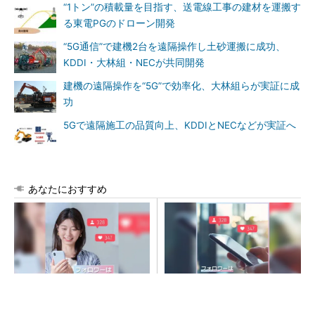
“1トン”の積載量を目指す、送電線工事の建材を運搬す
る東電PGのドローン開発
“5G通信”で建機2台を遠隔操作し土砂運搬に成功、
KDDI・大林組・NECが共同開発
建機の遠隔操作を“5G”で効率化、大林組らが実証に成
功
5Gで遠隔施工の品質向上、KDDIとNECなどが実証へ
あなたにおすすめ
SNSアカウントを着実に成
SNSアカウントを着実に成
長。実はみんなココ使ってま
長。実はみんなココ使ってま