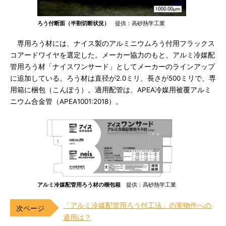
ろう付断面（半割切断状況）
提供：高砂熱学工業
専用ろう材には、ナイス製のアルミニウムろう付用フラックス
コアードワイヤを選定した。メーカー協力のもと、アルミ冷媒配
管用ろう材「ナイスワンサード」としてメーカーのラインアップ
に追加している。ろう材は直径が2.0ミリ、長さが500ミリで、専
用箱に梱包（こんぽう）。適用配管は、APEA冷媒用被覆アルミ
ニウム合金管（APEA1001:2018）。
アルミ冷媒配管用ろう材の梱包箱
提供：高砂熱学工業
「アルミ冷媒配管用ろう付工法」の実物件への
適用は？