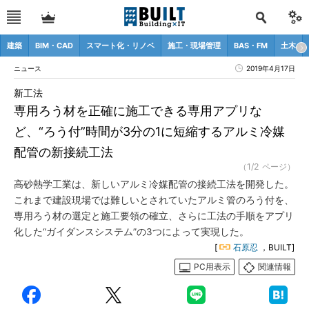
建築
BIM・CAD
スマート化・リノベ
施工・現場管理
BAS・FM
土木
ニュース
2019年4月17日
新工法
専用ろう材を正確に施工できる専用アプリな
ど、“ろう付”時間が3分の1に短縮するアルミ冷媒
配管の新接続工法
（1/2 ページ）
高砂熱学工業は、新しいアルミ冷媒配管の接続工法を開発した。
これまで建設現場では難しいとされていたアルミ管のろう付を、
専用ろう材の選定と施工要領の確立、さらに工法の手順をアプリ
化した“ガイダンスシステム”の3つによって実現した。
[
石原忍
，BUILT]
PC用表示
関連情報