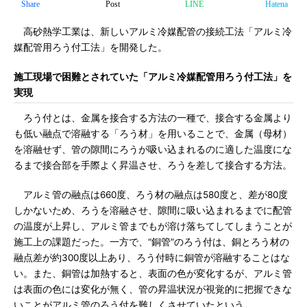
Share
Post
LINE
Hatena
高砂熱学工業は、新しいアルミ冷媒配管の接続工法「アルミ冷
媒配管用ろう付工法」を開発した。
施工現場で困難とされていた「アルミ冷媒配管用ろう付工法」を
実現
ろう付とは、金属を接合する方法の一種で、接合する金属より
も低い融点で溶融する「ろう材」を用いることで、金属（母材）
を溶融せず、管の隙間にろうが吸い込まれるのに適した温度にな
るまで接合部を手際よく昇温させ、ろうを差して接合する方法。
アルミ管の融点は660度、ろう材の融点は580度と、差が80度
しかないため、ろうを溶融させ、隙間に吸い込まれるまでに配管
の温度が上昇し、アルミ管までもが溶け落ちてしてしまうことが
施工上の課題だった。一方で、“銅管”のろう付は、銅とろう材の
融点差が約300度以上あり、ろう付時に銅管が溶融することはな
い。また、銅管は加熱すると、表面の色が変化するが、アルミ管
は表面の色には変化が無く、管の昇温状況が視覚的に把握できな
いことがアルミ管のろう付を難しくさせていたという。