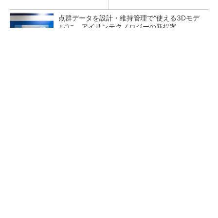
点群データを設計・維持管理で“使える3Dモデ
ル”に アイサンテクノロジーの新提案
東大赤門が27年秋に復活へ、清水建設が伝統と
3D技術で耐震改修
「後付け」で既存建機を遠隔操作 車いす利用
者でもオペレーターに