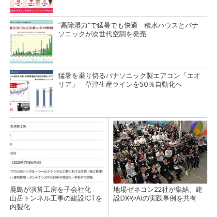
“高除湿力”で猛暑でも快適 積水ハウスとパナ
ソニックが次世代空調を発売
猛暑を乗り切るパナソニック製エアコン「エオ
リア」 草津生産ラインを50％自動化へ
鹿島が演算工房を子会社化
地場ゼネコン22社が集結、建
山岳トンネル工事の建設ICTを
設DXやAIの実践事例を共有
内製化