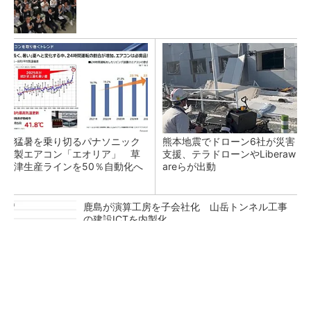
猛暑を乗り切るパナソニック
熊本地震でドローン6社が災害
製エアコン「エオリア」 草
支援、テラドローンやLiberaw
津生産ラインを50％自動化へ
areらが出動
鹿島が演算工房を子会社化 山岳トンネル工事
の建設ICTを内製化
充電不要の“熱中症警告”バンド、キーエンス系
新会社が開発