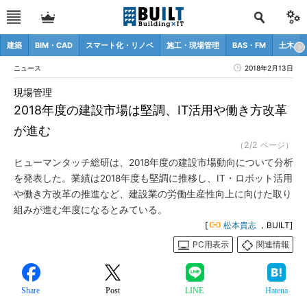
建築
BIM・CAD
スマート化・リノベ
施工・現場管理
BAS・FM
土木
ニュース
2018年2月13日
現場管理
2018年度の建設市場は堅調、IT活用や働き方改革
が進む
（2/2 ページ）
ヒューマンタッチ総研は、2018年度の建設市場動向について分析
を発表した。業績は2018年度も堅調に推移し、IT・ロボット活用
や働き方改革の推進など、建設業の労働生産性向上に向けた取り
組みが進む年度になるとみている。
[
松本貴志
，BUILT]
PC用表示
関連情報
Share
Post
LINE
Hatena