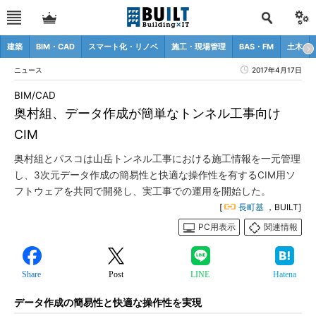
建築
BIM・CAD
スマート化・リノベ
施工・現場管理
BAS・FM
土木
ニュース
2017年4月17日
BIM/CAD
奥村組、データ作成が簡単なトンネル工事向け
CIM
奥村組とパスコは山岳トンネル工事における施工情報を一元管理
し、3次元データ作成の簡易性と快適な操作性を有するCIM用ソ
フトウェアを共同で開発し、実工事での運用を開始した。
[
長町基
，BUILT]
PC用表示
関連情報
Share
Post
LINE
Hatena
データ作成の簡易性と快適な操作性を実現