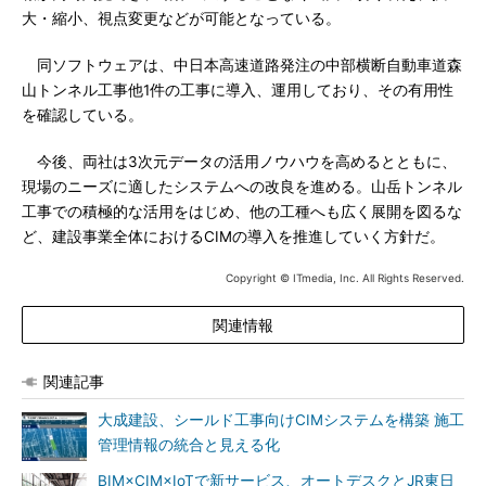
大・縮小、視点変更などが可能となっている。
同ソフトウェアは、中日本高速道路発注の中部横断自動車道森
山トンネル工事他1件の工事に導入、運用しており、その有用性
を確認している。
今後、両社は3次元データの活用ノウハウを高めるとともに、
現場のニーズに適したシステムへの改良を進める。山岳トンネル
工事での積極的な活用をはじめ、他の工種へも広く展開を図るな
ど、建設事業全体におけるCIMの導入を推進していく方針だ。
Copyright © ITmedia, Inc. All Rights Reserved.
関連情報
関連記事
大成建設、シールド工事向けCIMシステムを構築 施工
管理情報の統合と見える化
BIM×CIM×IoTで新サービス、オートデスクとJR東日