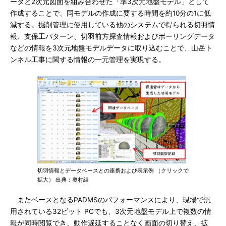
ータと2次元図面を組み合わせた「準3次元地盤モデル」として
作成することで、同モデルの作成に要する時間を約10分の1に低
減する。掘削管理に使用している他のシステムで得られる切羽情
報、支保工パターン、切羽前方探査情報およびボーリングデータ
などの情報を3次元地盤モデルデータに取り込むことで、山岳ト
ンネル工事に関する情報の一元管理を実現する。
切羽情報とデータベースとの連携および表示例 （クリックで
拡大） 出典：奥村組
またベースとなるPADMSのパフォーマンスにより、現場で汎
用されている32ビット PCでも、3次元地盤モデル上で複数の情
報が同時閲覧でき、動作遅延することなく画面の切り替え、拡