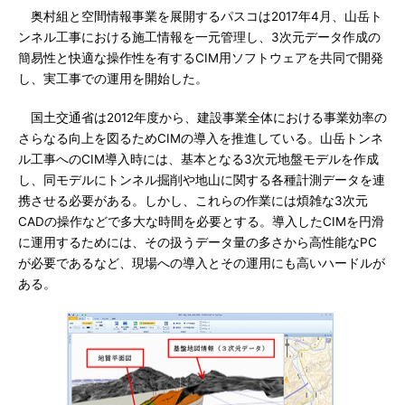
奥村組と空間情報事業を展開するパスコは2017年4月、山岳ト
ンネル工事における施工情報を一元管理し、3次元データ作成の
簡易性と快適な操作性を有するCIM用ソフトウェアを共同で開発
し、実工事での運用を開始した。
国土交通省は2012年度から、建設事業全体における事業効率の
さらなる向上を図るためCIMの導入を推進している。山岳トンネ
ル工事へのCIM導入時には、基本となる3次元地盤モデルを作成
し、同モデルにトンネル掘削や地山に関する各種計測データを連
携させる必要がある。しかし、これらの作業には煩雑な3次元
CADの操作などで多大な時間を必要とする。導入したCIMを円滑
に運用するためには、その扱うデータ量の多さから高性能なPC
が必要であるなど、現場への導入とその運用にも高いハードルが
ある。