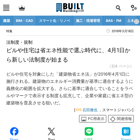
建築
BIM・CAD
スマート化・リノベ
施工・現場管理
BAS・FM
土木
特集
2016年3月18日
法制度・規制
ビルや住宅は省エネ性能で選ぶ時代に、4月1日か
ら新しい法制度が始まる
（3/4 ページ）
ビルや住宅を対象にした「建築物省エネ法」が2016年4月1日に
施行される。建築物のエネルギー消費量が基準に適合するように
義務化の範囲を拡大する。さらに基準に適合していることをラベ
ルやマークで表示する制度も拡充して、企業や家庭に省エネ型の
建築物を普及させる狙いだ。
[
石田雅也
，スマートジャパン]
PC用表示
関連情報
Share
Post
LINE
Hatena