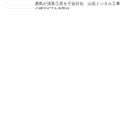
鹿島が演算工房を子会社化 山岳トンネル工事
の建設ICTを内製化
充電不要の“熱中症警告”バンド、キーエンス系
新会社が開発
昇降機トップメーカーが技術の裏側公開 日本
オーチスが「大人の社会科見学」開催