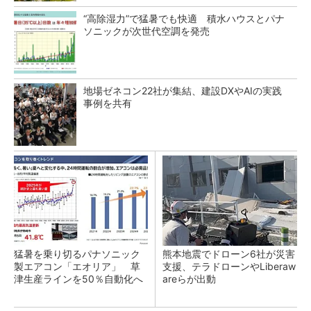
“高除湿力”で猛暑でも快適 積水ハウスとパナ
ソニックが次世代空調を発売
地場ゼネコン22社が集結、建設DXやAIの実践
事例を共有
猛暑を乗り切るパナソニック
熊本地震でドローン6社が災害
製エアコン「エオリア」 草
支援、テラドローンやLiberaw
津生産ラインを50％自動化へ
areらが出動