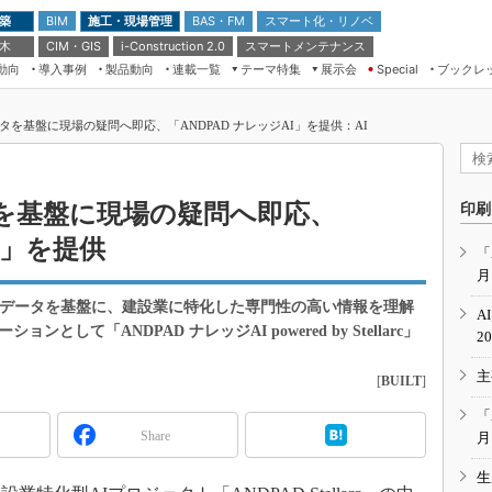
 築
施工・現場管理
BAS・FM
スマート化・リノベ
BIM
 木
CIM・GIS
スマートメンテナンス
i-Construction 2.0
動向
導入事例
製品動向
連載一覧
テーマ特集
展示会
ブックレ
Special
建設Tech NEXT BREAK
メンテナンス・レジリエンス
TOKYO2026
ータを基盤に現場の疑問へ即応、「ANDPAD ナレッジAI」を提供：AI
ドローンがもたらす建設業界の“ゲー
第8回 国際 建設・測量展
ムチェンジ” Ver.2.0
（CSPI2026）
脱3Kから新3Kへ導く建設×IT
第10回 JAPAN BUILD TOKYO－建
タを基盤に現場の疑問へ即応、
印刷
築・土木・不動産の先端技術展－
“Society5.0”時代のスマートビル
I」を提供
Japan Drone 2023
VR／ARが描くモノづくりのミライ
「
月
メンテナンス・レジリエンスOSAKA
2020
内のデータを基盤に、建設業に特化した専門性の高い情報を理解
A
日本 ものづくりワールド 2020
して「ANDPAD ナレッジAI powered by Stellarc」
2
メンテナンス・レジリエンスTOKYO
主
2019
[
BUILT
]
IGAS2018
「
Share
月
生