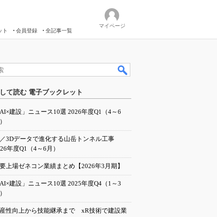
マイページ
ット
会員登録
全記事一覧
して読む 電子ブックレット
AI×建設」ニュース10選 2026年度Q1（4～6
）
I／3Dデータで進化する山岳トンネル工事
026年度Q1（4～6月）
要上場ゼネコン業績まとめ【2026年3月期】
AI×建設」ニュース10選 2025年度Q4（1～3
）
産性向上から技能継承まで xR技術で建設業