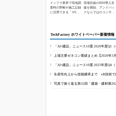
インフラ業界で現地調
現場目線のBIM導入支
査時の野帳や施工記録
援を開始、アンドパッ
に活用できる「ANDP
ドならではのコンサル
AD 3Dスキャン...
でBIM現場定着へ
TechFactory ホワイトペーパー新着情報
「AI×建設」ニュース10選 2026年度Q1（
上場主要ゼネコン業績まとめ【2026年3
「AI×建設」ニュース10選 2025年度Q4（
生産性向上から技能継承まで xR技術で
写真で振り返る第32回「建築・建材展20