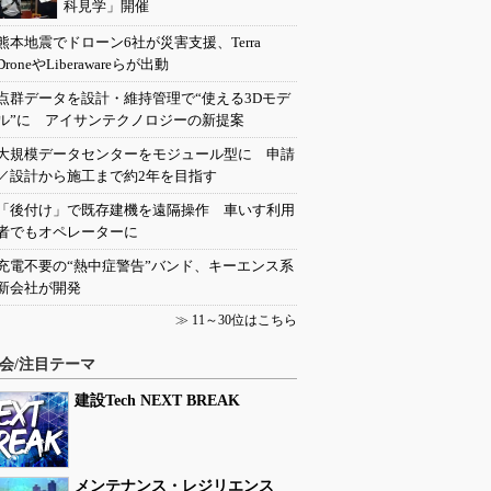
科見学」開催
熊本地震でドローン6社が災害支援、Terra
DroneやLiberawareらが出動
点群データを設計・維持管理で“使える3Dモデ
ル”に アイサンテクノロジーの新提案
大規模データセンターをモジュール型に 申請
／設計から施工まで約2年を目指す
「後付け」で既存建機を遠隔操作 車いす利用
者でもオペレーターに
充電不要の“熱中症警告”バンド、キーエンス系
新会社が開発
≫
11～30位はこちら
会/注目テーマ
建設Tech NEXT BREAK
メンテナンス・レジリエンス