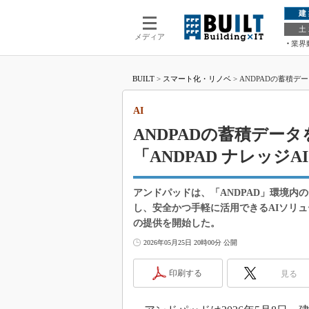
建
土
メディア
業界
BUILT
>
スマート化・リノベ
>
ANDPADの蓄積デ
AI
ANDPADの蓄積デー
「ANDPAD ナレッジA
アンドパッドは、「ANDPAD」環境
し、安全かつ手軽に活用できるAIソリューションと
の提供を開始した。
2026年05月25日 20時00分 公開
印刷する
見る