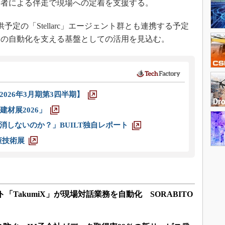
当者による伴走で現場への定着を支援する。
供予定の「Stellarc」エージェント群とも連携する予定
業の自動化を支える基盤としての活用を見込む。
026年3月期第3四半期】
材展2026」
消しないのか？」BUILT独自レポート
策技術展
ト「TakumiX」が現場対話業務を自動化 SORABITO