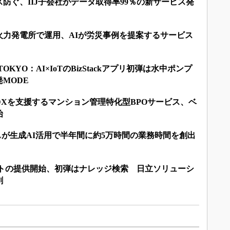
防ぐ、IIJ子会社がデータ取得率99％の新サービス発
火力発電所で運用、AIが労災事例を提案するサービス
D TOKYO：AI×IoTのBizStackアプリ初弾は水中ポンプ
MODE
Xを支援するマンション管理特化型BPOサービス、ベ
始
LLが生成AI活用で半年間に約5万時間の業務時間を創出
ントの提供開始、初弾はナレッジ検索 日立ソリューシ
創