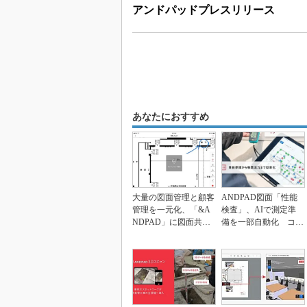
アンドパッドプレスリリース
あなたにおすすめ
大量の図面管理と顧客
ANDPAD図面「性能
管理を一元化、「&A
検査」、AIで測定準
NDPAD」に図面共有
備を一部自動化 コン
機能のアプリが追加
セント試験にも対応