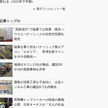
変わる（2025年下半期）
≫ 電子ブックレット一覧
記事トップ10
“高除湿力”で猛暑でも快適 積水ハ
ウスとパナソニックが次世代空調を
発売
猛暑を乗り切るパナソニック製エア
コン「エオリア」 草津生産ライン
を50％自動化へ
地場ゼネコン22社が集結、建設DX
やAIの実践事例を共有
鹿島が演算工房を子会社に 山岳ト
ンネル工事の建設ICTを内製化
昇降機トップメーカーが技術の裏側
公開 日本オーチスが「大人の社会