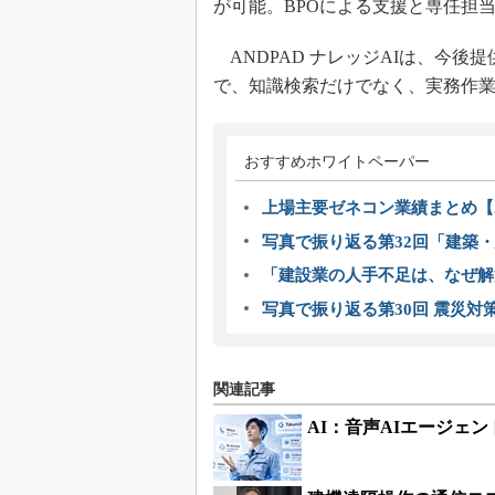
が可能。BPOによる支援と専任担
ANDPAD ナレッジAIは、今後提
で、知識検索だけでなく、実務作
おすすめホワイトペーパー
上場主要ゼネコン業績まとめ【2
写真で振り返る第32回「建築・建
「建設業の人手不足は、なぜ解
写真で振り返る第30回 震災対
関連記事
AI：音声AIエージェン