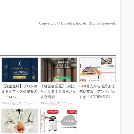
Copyright © ITmedia, Inc. All Rights Reserved.
【完全無料】プロが教
【経営者必見】出社し
BIM導入から活用まで
えるオフィス構築案の
たくなる！社員を活か
包括支援、アンドパッ
「イロハ」
す空間術
ドが「ANDPAD BIM
サービス」を...
PR(株式会社アルファーテクノ)
PR(株式会社アルファーテクノ)