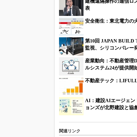
建機遠隔操作の通信ロス
表
安全衛生：東北電力の
第10回 JAPAN BUIL
監視、シリコンバレー発
産業動向：不動産管理D
ルシステム24が提供開
不動産テック：LIFU
AI：建設AIエージェ
ョンズが北野建設と協
関連リンク