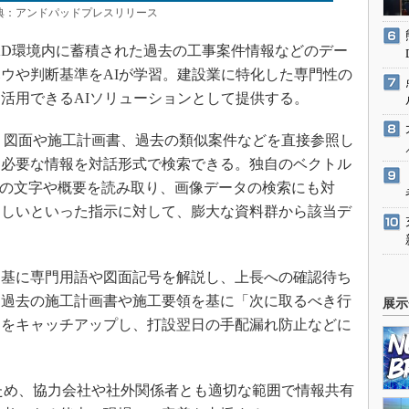
：アンドパッドプレスリリース
DPAD環境内に蓄積された過去の工事案件情報などのデー
ウや判断基準をAIが学習。建設業に特化した専門性の
活用できるAIソリューションとして提供する。
、図面や施工計画書、過去の類似案件などを直接参照し
は必要な情報を対話形式で検索できる。独自のベクトル
内の文字や概要を読み取り、画像データの検索にも対
ほしいといった指示に対して、膨大な資料群から該当デ
基に専門用語や図面記号を解説し、上長への確認待ち
、過去の施工計画書や施工要領を基に「次に取るべき行
展示
りをキャッチアップし、打設翌日の手配漏れ防止などに
ため、協力会社や社外関係者とも適切な範囲で情報共有