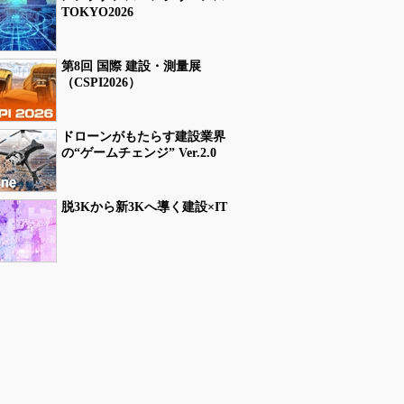
TOKYO2026
第8回 国際 建設・測量展
（CSPI2026）
ドローンがもたらす建設業界
の“ゲームチェンジ” Ver.2.0
脱3Kから新3Kへ導く建設×IT