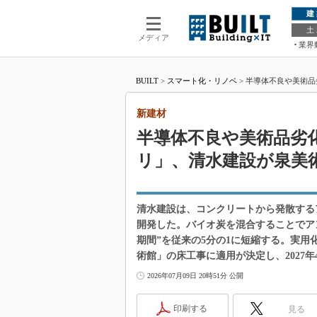
建
土
メディア
業界
BUILT
>
スマート化・リノベ
>
半導体不良や美術品
新建材
半導体不良や美術品劣
リ」、清水建設が泉美
清水建設は、コンクリートから発散するア
開発した。バイオ炭を混合することでア
期間”を従来の5分の1に短縮する。実用化
術館」の床工事に適用が決定し、2027年
2026年07月09日 20時51分 公開
印刷する
見る