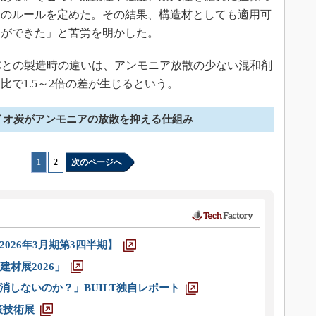
計のルールを定めた。その結果、構造材としても適用可
とができた」と苦労を明かした。
ICS-Cとの製造時の違いは、アンモニア放散の少ない混和剤
で1.5～2倍の差が生じるという。
イオ炭がアンモニアの放散を抑える仕組み
1
|
2
次のページへ
026年3月期第3四半期】
材展2026」
消しないのか？」BUILT独自レポート
策技術展