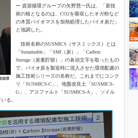
ー 資源循環グループの矢野慧一氏は、「新技
術の核となるのは、CO2を吸収したオガ粉など
の木質バイオマスを加熱処理したバイオ炭だ」
と強調した。
技術名称のSUSMICS（サスミックス）とは
「Sustainable」「SMI（炭）」「Carbon
Storage（炭素貯留）」の各頭文字を取ったもの
で、バイオ炭を製造時に混入させた環境配慮の
施工技術シリーズの名称だ。これまでにコンク
源循環
リ「SUSMICS-C」、地盤改良土「SUSMICS-
G」、アスファルト「SUSMICS-A」、ソイル
ている。