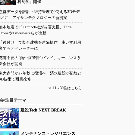
科見学」開催
点群データを設計・維持管理で“使える3Dモデ
ル”に アイサンテクノロジーの新提案
熊本地震でドローン6社が災害支援、Terra
DroneやLiberawareらが出動
「後付け」で既存建機を遠隔操作 車いす利用
者でもオペレーターに
充電不要の“熱中症警告”バンド、キーエンス系
新会社が開発
東大赤門が27年秋に復活へ、清水建設が伝統と
3D技術で耐震改修
≫
11～30位はこちら
会/注目テーマ
建設Tech NEXT BREAK
メンテナンス・レジリエンス