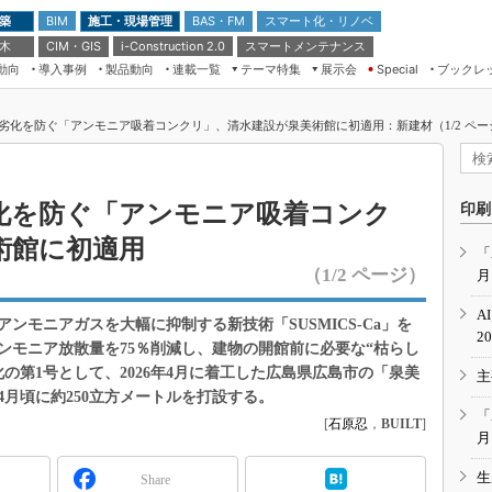
 築
施工・現場管理
BAS・FM
スマート化・リノベ
BIM
 木
CIM・GIS
スマートメンテナンス
i-Construction 2.0
動向
導入事例
製品動向
連載一覧
テーマ特集
展示会
ブックレ
Special
建設Tech NEXT BREAK
メンテナンス・レジリエンス
TOKYO2026
劣化を防ぐ「アンモニア吸着コンクリ」、清水建設が泉美術館に初適用：新建材（1/2 ペー
ドローンがもたらす建設業界の“ゲー
第8回 国際 建設・測量展
ムチェンジ” Ver.2.0
（CSPI2026）
脱3Kから新3Kへ導く建設×IT
第10回 JAPAN BUILD TOKYO－建
化を防ぐ「アンモニア吸着コンク
印刷
築・土木・不動産の先端技術展－
“Society5.0”時代のスマートビル
術館に初適用
Japan Drone 2023
VR／ARが描くモノづくりのミライ
「
（1/2 ページ）
月
メンテナンス・レジリエンスOSAKA
2020
A
ンモニアガスを大幅に抑制する新技術「SUSMICS-Ca」を
日本 ものづくりワールド 2020
2
ンモニア放散量を75％削減し、建物の開館前に必要な“枯らし
メンテナンス・レジリエンスTOKYO
の第1号として、2026年4月に着工した広島県広島市の「泉美
主
2019
4月頃に約250立方メートルを打設する。
IGAS2018
「
[
石原忍
，
BUILT
]
月
生
Share