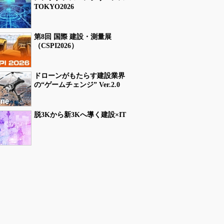
TOKYO2026
第8回 国際 建設・測量展
（CSPI2026）
ドローンがもたらす建設業界
の“ゲームチェンジ” Ver.2.0
脱3Kから新3Kへ導く建設×IT