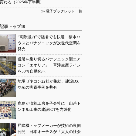
変わる（2025年下半期）
≫ 電子ブックレット一覧
記事トップ10
“高除湿力”で猛暑でも快適 積水ハ
ウスとパナソニックが次世代空調を
発売
猛暑を乗り切るパナソニック製エア
コン「エオリア」 草津生産ライン
を50％自動化へ
地場ゼネコン22社が集結、建設DX
やAIの実践事例を共有
鹿島が演算工房を子会社に 山岳ト
ンネル工事の建設ICTを内製化
昇降機トップメーカーが技術の裏側
公開 日本オーチスが「大人の社会