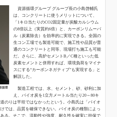
資源循環グループ グループ長の小島啓輔氏
は、コンクリートに使うメリットについて、
「1キロ当たりのCO2固定量が炭酸カルシウム
の8倍以上（実質約6倍）と、カーボンリムーバ
ル（炭素除去）を効率的に実現できる。全国の
生コン工場でも製造可能で、施工性や品質が普
通のコンクリートと同等、現場打ち施工も可能
だ。さらに、高炉セメントB／C種といった低
炭素セメントと併用すれば、環境負荷をマイナ
スにする“カーボンネガティブ”も実現する」と
解説した。
源循環
製造工程では、水、セメント、砂、砂利に加
え、バイオ炭を1立方メートル当たり20～80キ
の道のりは平坦ではなかったという。小島氏は「バイオ
だけでは、品質を確保できない。バイオ炭の種類によっ
もある。そこで、流動性や強度、耐久性を確実に担保で