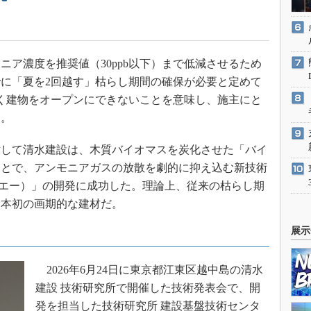
ア濃度を推奨値（30ppb以下）まで低減させるため
に「夏を2回越す」枯らし期間の確保が必要と定めて
く建物をオープンにできないことを意味し、施主にと
た。
して清水建設は、木質バイオマスを炭化させた「バイ
ことで、アンモニアガスの放散を劇的に抑え込む新技術
スシーエー）」の開発に成功した。理論上、従来の枯らし期
日本初の画期的な建材だ。
展示
2026年6月24日に東京都江東区越中島の清水
建設 技術研究所で開催した技術発表会で、開
発を担当した技術研究所 建設基盤技術センタ