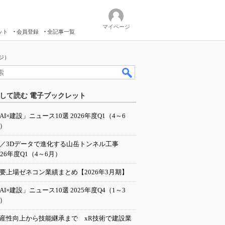
マイページ
ット
会員登録
全記事一覧
ジ）
して読む 電子ブックレット
AI×建設」ニュース10選 2026年度Q1（4～6
）
I／3Dデータで進化する山岳トンネル工事
026年度Q1（4～6月）
要上場ゼネコン業績まとめ【2026年3月期】
AI×建設」ニュース10選 2025年度Q4（1～3
）
産性向上から技能継承まで xR技術で建設業