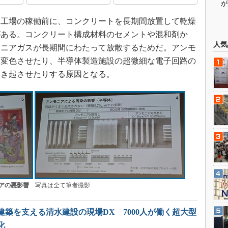
が
工場の稼働前に、コンクリートを長期間放置して乾燥
がある。コンクリート構成材料のセメントや混和剤か
人気
モニアガスが長期間にわたって放散するためだ。アンモ
に変色させたり、半導体製造施設の超微細な電子回路の
引き起させたりする原因となる。
アの悪影響
写真は全て筆者撮影
建築を支える清水建設の現場DX 7000人が働く超大型
化