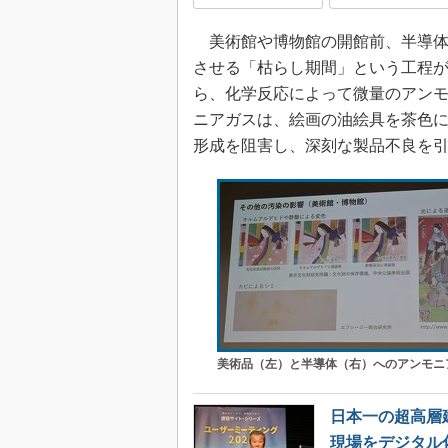
美術館や博物館の開館前、半導体
させる「枯らし期間」という工程
ら、化学反応によって微量のアン
ニアガスは、絵画の油絵具を茶色
形成を阻害し、深刻な製品不良を
美術品（左）と半導体（右）へのアンモニ
日本一の超高層
現場をデジタル