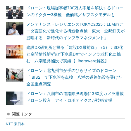
ドローン：現場従事者700万人不足を解決するドロー
ンのドクター3機種 低価格／サブスクモデルも
メンテナンス・レジリエンスTOKYO2025：LLMのデ
ータ言語化で進化する構造物点検 東大・全邦釘氏が
提唱する「新時代のインフラマネジメント」
建設DX研究所と探る「建設DX最前線」（5）：3D化
と空間情報解析の“下水道DX”でインフラ老朽化に挑
む 八潮道路陥没で実績【Liberaware解説】
ドローン：北九州市が手のひらサイズのドローン
「IBIS2」で下水管を点検 八潮の道路陥没を受けた
全国重点調査
ドローン：八潮市の道路陥没現場に360度カメラ搭載
ドローン投入 アイ・ロボティクスが技術支援
関連リンク
NTT 東日本