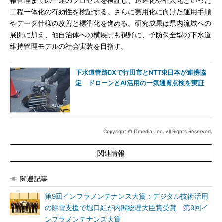
報管理までの一連のプロセスを検証し、迅速化や省人化といった
工程一体化の有効性を検証する。さらに実用化に向けた運用手順
やデータ仕様の改善と標準化を進める。研究成果は県内流域への
展開に加え、他自治体への横展開も視野に、予防保全型の下水道
維持管理モデルの社会実装を目指す。
下水道管路DXで行田市とNTT東日本が連携協
定 ドローンとAI活用の一気通貫点検を実証
Copyright © ITmedia, Inc. All Rights Reserved.
関連情報
関連記事
第9回インフラメンテナンス大賞：デジタル技術活用
の除雪支援で堀口組が内閣総理大臣賞受賞 第9回イ
ンフラメンテナンス大賞