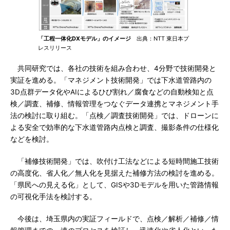
「工程一体化DXモデル」のイメージ
出典：NTT 東日本プ
レスリリース
共同研究では、各社の技術を組み合わせ、4分野で技術開発と
実証を進める。「マネジメント技術開発」では下水道管路内の
3D点群データ化やAIによるひび割れ／腐食などの自動検知と点
検／調査、補修、情報管理をつなぐデータ連携とマネジメント手
法の検討に取り組む。「点検／調査技術開発」では、ドローンに
よる安全で効率的な下水道管路内点検と調査、撮影条件の仕様化
などを検討。
「補修技術開発」では、吹付け工法などによる短時間施工技術
の高度化、省人化／無人化を見据えた補修方法の検討を進める。
「県民への見える化」として、GISや3Dモデルを用いた管路情報
の可視化手法を検討する。
今後は、埼玉県内の実証フィールドで、点検／解析／補修／情