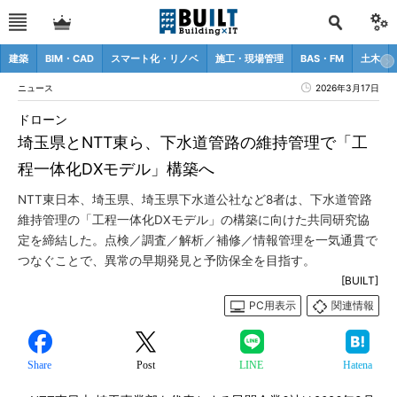
建築
BIM・CAD
スマート化・リノベ
施工・現場管理
BAS・FM
土木
ニュース
2026年3月17日
ドローン
埼玉県とNTT東ら、下水道管路の維持管理で「工
程一体化DXモデル」構築へ
NTT東日本、埼玉県、埼玉県下水道公社など8者は、下水道管路
維持管理の「工程一体化DXモデル」の構築に向けた共同研究協
定を締結した。点検／調査／解析／補修／情報管理を一気通貫で
つなぐことで、異常の早期発見と予防保全を目指す。
[BUILT]
PC用表示
関連情報
Share
Post
LINE
Hatena