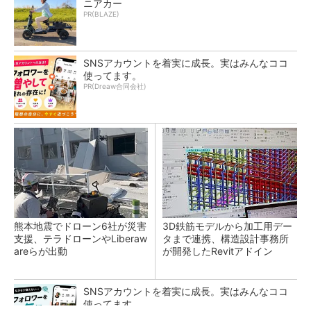
ニアカー
PR(BLAZE)
SNSアカウントを着実に成長。実はみんなココ
使ってます。
PR(Dreaw合同会社)
熊本地震でドローン6社が災害
3D鉄筋モデルから加工用デー
支援、テラドローンやLiberaw
タまで連携、構造設計事務所
areらが出動
が開発したRevitアドイン
SNSアカウントを着実に成長。実はみんなココ
使ってます。