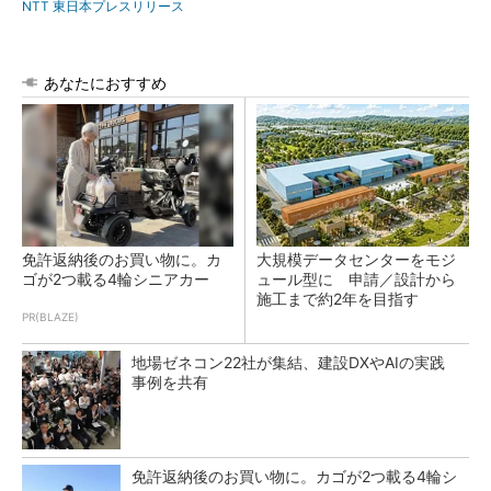
NTT 東日本プレスリリース
あなたにおすすめ
免許返納後のお買い物に。カ
大規模データセンターをモジ
ゴが2つ載る4輪シニアカー
ュール型に 申請／設計から
施工まで約2年を目指す
PR(BLAZE)
地場ゼネコン22社が集結、建設DXやAIの実践
事例を共有
免許返納後のお買い物に。カゴが2つ載る4輪シ