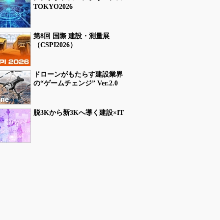
TOKYO2026
第8回 国際 建設・測量展
（CSPI2026）
ドローンがもたらす建設業界
の“ゲームチェンジ” Ver.2.0
脱3Kから新3Kへ導く建設×IT