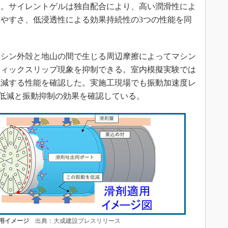
る。サイレントゲルは独自配合により、高い潤滑性によ
やすさ、低浸透性による効果持続性の3つの性能を同
シン外殻と地山の間で生じる周辺摩擦によってマシン
ティックスリップ現象を抑制できる。室内模擬実験では
低減する性能を確認した。実施工現場でも振動加速度レ
擦低減と振動抑制の効果を確認している。
用イメージ
出典：大成建設プレスリリース