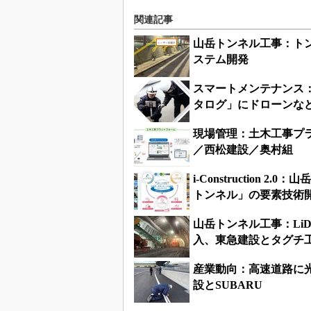
関連記事
山岳トンネル工事：ト
ステム開発
スマートメンテナンス：
タログ」にドローンなど
現場管理：土木工事プ
／西松建設／奥村組
i-Constructio
トンネル」の要素技術
山岳トンネル工事：Li
入、東急建設とタグチ
産業動向：高速道路に
設とSUBARU