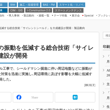
 築
施工・現場管理
BAS・FM
スマート化・リノベ
BIM
 木
CIM・GIS
スマートメンテナンス
i-Construction 2.0
動向
導入事例
製品動向
連載一覧
テーマ特集
展示会
ブックレ
Special
建設Tech NEXT BREAK
メンテナンス・レジリエンス
TOKYO2026
低減する総合技術「サイレントシールド」を大成建設が開発：製品動向
ドローンがもたらす建設業界の“ゲー
第8回 国際 建設・測量展
ムチェンジ” Ver.2.0
（CSPI2026）
脱3Kから新3Kへ導く建設×IT
第10回 JAPAN BUILD TOKYO－建
の振動を低減する総合技術「サイレ
印刷
築・土木・不動産の先端技術展－
“Society5.0”時代のスマートビル
建設が開発
Japan Drone 2023
VR／ARが描くモノづくりのミライ
「
月
メンテナンス・レジリエンスOSAKA
2020
ル工事で、シールドマシン掘進に伴い周辺地盤などに振動が
A
日本 ものづくりワールド 2020
な対策を迅速に実施し､周辺環境に及ぼす影響を大幅に低減す
2
発した。
メンテナンス・レジリエンスTOKYO
主
2019
[
BUILT
]
IGAS2018
「
Share
月
生