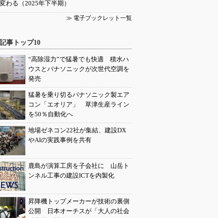
変わる（2025年下半期）
≫ 電子ブックレット一覧
記事トップ10
“高除湿力”で猛暑でも快適 積水ハ
ウスとパナソニックが次世代空調を
発売
猛暑を乗り切るパナソニック製エア
コン「エオリア」 草津生産ライン
を50％自動化へ
地場ゼネコン22社が集結、建設DX
やAIの実践事例を共有
鹿島が演算工房を子会社に 山岳ト
ンネル工事の建設ICTを内製化
昇降機トップメーカーが技術の裏側
公開 日本オーチスが「大人の社会