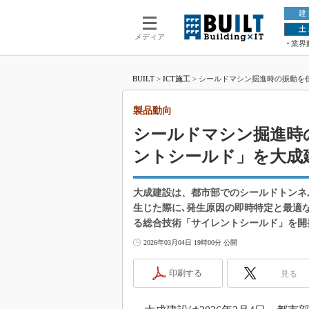
建
土
メディア
業界
BUILT
>
ICT施工
>
シールドマシン掘進時の振動を
製品動向
シールドマシン掘進時
ントシールド」を大成
大成建設は、都市部でのシールドトンネ
生じた際に､発生原因の即時特定と最適
る総合技術「サイレントシールド」を開
2026年03月04日 19時00分 公開
印刷する
見る