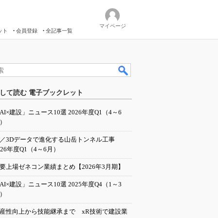
マイページ
ット
会員登録
全記事一覧
して読む 電子ブックレット
AI×建設」ニュース10選 2026年度Q1（4～6
）
I／3Dデータで進化する山岳トンネル工事
026年度Q1（4～6月）
要上場ゼネコン業績まとめ【2026年3月期】
AI×建設」ニュース10選 2025年度Q4（1～3
）
産性向上から技能継承まで xR技術で建設業