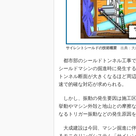
サイレントシールドの技術概要
出典：大
都市部のシールドトンネル工事で
シールドマシンの掘進時に発生す
トンネル断面が大きくなるほど周
速で的確な対応が求められる。
しかし、振動の発生要因は施工区
挙動やマシン外殻と地山との摩擦
なるトリガー振動などの発生原因
大成建設は今回、マシン掘進に伴
るモニタリングシステム「サイレ