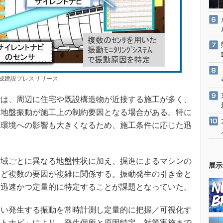
成建設プレスリリース
は、周辺に住宅や既設構造物が近接する施工が多く、
る地盤振動が施工上の制約要因となる場合がある。特に
辺環境への影響も大きくなるため、施工条件に応じた迅
域ごとに異なる地盤性状に加え、掘進によるマシンの
展示
など複数の要因が複雑に関係する。振動発生の引き金と
を迅速かつ定量的に特定することが課題となっていた。
い発生する振動を常時計測し定量的に把握／可視化す
ントナビ」により、発生個所と原因特定、対策実施まで