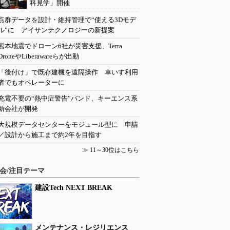
科見学」開催
点群データを設計・維持管理で“使える3Dモデ
ル”に アイサンテクノロジーの新提案
熊本地震でドローン6社が災害支援、Terra
DroneやLiberawareらが出動
「後付け」で既存建機を遠隔操作 車いす利用
者でもオペレーターに
充電不要の“熱中症警告”バンド、キーエンス系
新会社が開発
大規模データセンターをモジュール型に 申請
／設計から施工まで約2年を目指す
≫
11～30位はこちら
会/注目テーマ
建設Tech NEXT BREAK
メンテナンス・レジリエンス