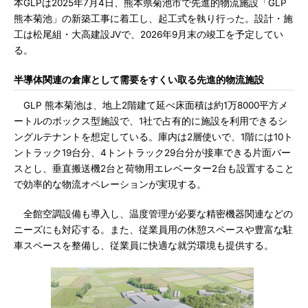
本GLPは2025年7月4日、熊本県菊池市で先進的物流施設「GLP
熊本菊池」の新築工事に着工し、起工式を執り行った。設計・施
工は松尾組・大高建設JVで、2026年9月末の竣工を予定してい
る。
半導体関連の倉庫として需要をすくい取る先進的物流施設
GLP 熊本菊池は、地上2階建て延べ床面積は約1万8000平方メ
ートルのボックス型施設で、1社で占有的に施設を利用できるシ
ングルテナントを想定している。庫内は2層使いで、1階には10ト
ントラック19台分、4トントラック29台分が接車できる片面バー
スとし、垂直搬送機2台と荷物用エレベーター2台も設置すること
で効率的な物流オペレーションが実現する。
全館空調設備も導入し、温度管理が必要な精密機器関連などの
ニーズにも対応する。また、従業員用の休憩スペースや豊富な駐
車スペースを整備し、従業員に快適な就労環境も提供する。