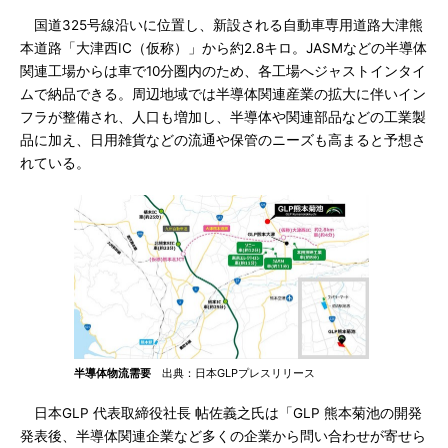
国道325号線沿いに位置し、新設される自動車専用道路大津熊
本道路「大津西IC（仮称）」から約2.8キロ。JASMなどの半導体
関連工場からは車で10分圏内のため、各工場へジャストインタイ
ムで納品できる。周辺地域では半導体関連産業の拡大に伴いイン
フラが整備され、人口も増加し、半導体や関連部品などの工業製
品に加え、日用雑貨などの流通や保管のニーズも高まると予想さ
れている。
半導体物流需要
出典：日本GLPプレスリリース
日本GLP 代表取締役社長 帖佐義之氏は「GLP 熊本菊池の開発
発表後、半導体関連企業など多くの企業から問い合わせが寄せら