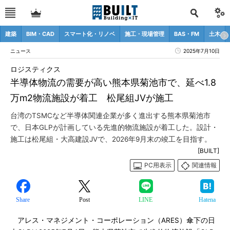
建築
BIM・CAD
スマート化・リノベ
施工・現場管理
BAS・FM
土木
ニュース
2025年7月10日
ロジスティクス
半導体物流の需要が高い熊本県菊池市で、延べ1.8
万m2物流施設が着工 松尾組JVが施工
台湾のTSMCなど半導体関連企業が多く進出する熊本県菊池市
で、日本GLPが計画している先進的物流施設が着工した。設計・
施工は松尾組・大高建設JVで、2026年9月末の竣工を目指す。
[BUILT]
PC用表示
関連情報
Share
Post
LINE
Hatena
アレス・マネジメント・コーポレーション（ARES）傘下の日