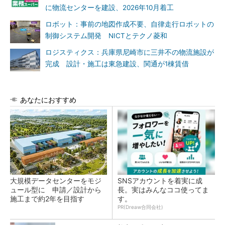
に物流センターを建設、2026年10月着工
ロボット：事前の地図作成不要、自律走行ロボットの
制御システム開発 NICTとテクノ菱和
ロジスティクス：兵庫県尼崎市に三井不の物流施設が
完成 設計・施工は東急建設、関通が1棟賃借
あなたにおすすめ
大規模データセンターをモジ
SNSアカウントを着実に成
ュール型に 申請／設計から
長。実はみんなココ使ってま
施工まで約2年を目指す
す。
PR(Dreaw合同会社)