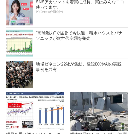
SNSアカウントを着実に成長。実はみんなココ
使ってます。
PR(Dreaw合同会社)
“高除湿力”で猛暑でも快適 積水ハウスとパナ
ソニックが次世代空調を発売
地場ゼネコン22社が集結、建設DXやAIの実践
事例を共有