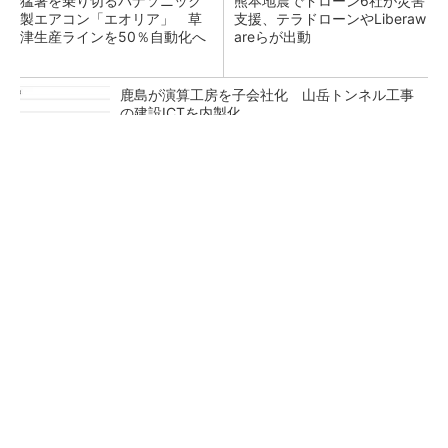
猛暑を乗り切るパナソニック
熊本地震でドローン6社が災害
製エアコン「エオリア」 草
支援、テラドローンやLiberaw
津生産ラインを50％自動化へ
areらが出動
鹿島が演算工房を子会社化 山岳トンネル工事
の建設ICTを内製化
充電不要の“熱中症警告”バンド、キーエンス系
新会社が開発
昇降機トップメーカーが技術の裏側公開 日本
オーチスが「大人の社会科見学」開催