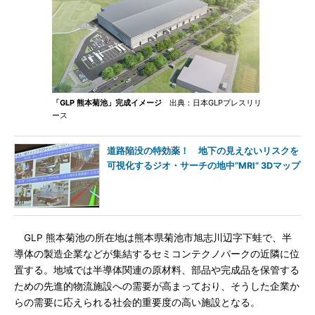
「GLP 熊本菊池」完成イメージ
出典：日本GLPプレスリリ
ース
道路陥没の特効薬！ 地下の見えないリスクを
可視化するジオ・サーチの地中“MRI” 3Dマップ
GLP 熊本菊池の所在地は熊本県菊池市旭志川辺字下蛙で、半
導体の製造企業などが集結するセミコンテクノパークの近隣に位
置する。地域では半導体関連の原材料、部品や完成品を保管する
ための先進的物流施設への需要が高まっており、そうした企業か
らの需要に応えられる社会的重要度の高い施設となる。