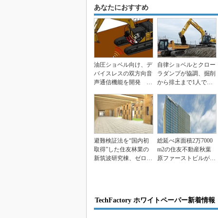
あなたにおすすめ
油圧ショベル向け、デ
自律ショベルとクロー
バイスレスの双方向音
ラダンプが協調、掘削
声通信機能を開発 住
から排土まで1人で完
友重機械と住友建機
了
避難検証法を“国内初
総延べ床面積2万7000
取得”した住友林業の
m2の住友不動産秋葉
新筑波研究棟、ゼロエ
原ファーストビルが竣
ネルギービルの実現
工
も...
TechFactory ホワイトペーパー新着情報