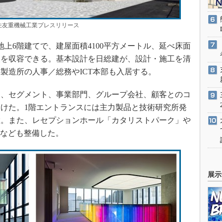
友重機械工業プレスリリース
地上6階建てで、建屋面積4100平方メートル、延べ床面
00人を収容できる。基本設計を日総建が、設計・施工を清
製造所の人事／総務やICT本部も入居する。
、セグメント、事業部門、グループ会社、顧客とのコ
けた。1階エントランスには主力製品と技術研究所発
置。また、レセプションホール「カタリストパーク」や
e」なども整備した。
展示