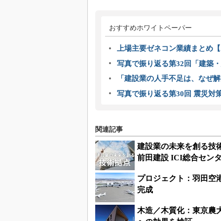
おすすめホワイトペーパー
上場主要ゼネコン業績まとめ【2
写真で振り返る第32回「建築・建
「建設業の人手不足は、なぜ解
写真で振り返る第30回 震災対
関連記事
建設業の未来を創る技術
前田建設 ICI総合セ
プロジェクト：羽田空
完成
木造／木質化：東京農