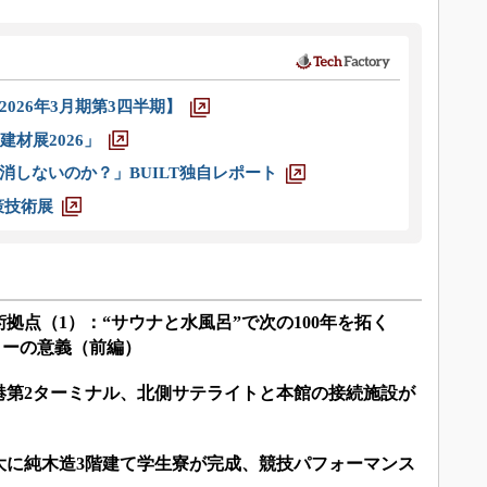
026年3月期第3四半期】
材展2026」
消しないのか？」BUILT独自レポート
策技術展
拠点（1）：“サウナと水風呂”で次の100年を拓く
ンターの意義（前編）
港第2ターミナル、北側サテライトと本館の接続施設が
大に純木造3階建て学生寮が完成、競技パフォーマンス