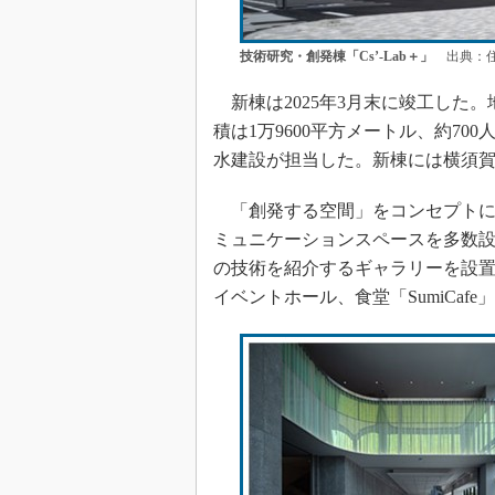
技術研究・創発棟「Cs’-Lab＋」
出典：住
新棟は2025年3月末に竣工した。
積は1万9600平方メートル、約7
水建設が担当した。新棟には横須賀
「創発する空間」をコンセプトに
ミュニケーションスペースを多数設
の技術を紹介するギャラリーを設
イベントホール、食堂「SumiCaf