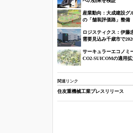
への効果を検証
産業動向：大成建設グル
の「舗装評価路」整備
ロジスティクス：伊藤
需要見込み千歳市で202
サーキュラーエコノミ
CO2-SUICOMの適用
関連リンク
住友重機械工業プレスリリース