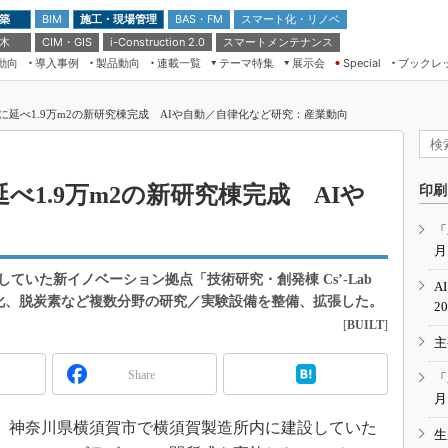
 築
施工・現場管理
BAS・FM
スマート化・リノベ
BIM
 木
CIM・GIS
スマートメンテナンス
i-Construction 2.0
動向
導入事例
製品動向
連載一覧
テーマ特集
展示会
ブックレ
Special
建設Tech NEXT BREAK
メンテナンス・レジリエンス
TOKYO2026
に延べ1.9万m2の新研究棟完成 AIや自動／自律化など研究：産業動向
ドローンがもたらす建設業界の“ゲー
第8回 国際 建設・測量展
ムチェンジ” Ver.2.0
（CSPI2026）
脱3Kから新3Kへ導く建設×IT
第10回 JAPAN BUILD TOKYO－建
べ1.9万m2の新研究棟完成 AIや
印刷
築・土木・不動産の先端技術展－
“Society5.0”時代のスマートビル
Japan Drone 2023
VR／ARが描くモノづくりのミライ
「
月
メンテナンス・レジリエンスOSAKA
2020
ていた新イノベーション拠点「技術研究・創発棟 Cs’-Lab
A
日本 ものづくりワールド 2020
律化、脱炭素など複数分野の研究／実験設備を整備、拡張した。
2
[
BUILT
]
メンテナンス・レジリエンスTOKYO
主
2019
IGAS2018
Share
「
月
1日、神奈川県横須賀市で横須賀製造所内に建設していた
生