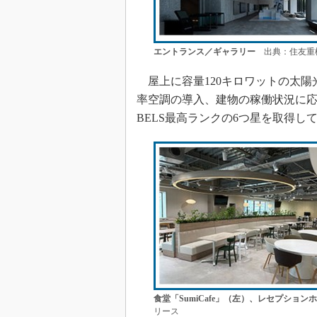
エントランス／ギャラリー
出典：住友重
屋上に容量120キロワットの太陽
率空調の導入、建物の稼働状況に応じ
BELS最高ランクの6つ星を取得し
食堂「SumiCafe」（左）、レセプショ
リース