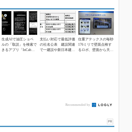
生成AIで油圧ショベ
支払い対応で最低評価
住重アテックスの毎秒
ルの「取説」を検索で
の社名公表 建設関連
176ミリで壁面点検す
きるアプリ「InCab@
で一建設や新日本建設
るロボ、壁面から天井
Nav」開発、住...
など
も体をひねって移動
Recommended by
PR