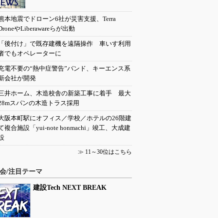
熊本地震でドローン6社が災害支援、Terra
DroneやLiberawareらが出動
「後付け」で既存建機を遠隔操作 車いす利用
者でもオペレーターに
充電不要の“熱中症警告”バンド、キーエンス系
新会社が開発
三井ホーム、木造校舎の新築工事に着手 最大
28mスパンの木造トラス採用
大阪本町駅にオフィス／学校／ホテルの26階建
て複合施設「yui-note honmachi」竣工、大成建
設
≫
11～30位はこちら
会/注目テーマ
建設Tech NEXT BREAK