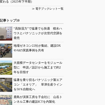
変わる（2025年下半期）
≫ 電子ブックレット一覧
記事トップ10
“高除湿力”で猛暑でも快適 積水ハ
ウスとパナソニックが次世代空調を
発売
地場ゼネコン22社が集結、建設DX
やAIの実践事例を共有
大規模データセンターをモジュール
型に 申請／設計から施工まで約2
年を目指す
猛暑を乗り切るパナソニック製エア
コン「エオリア」 草津生産ライン
を50％自動化へ
鹿島が演算工房を子会社に 山岳ト
ンネル工事の建設ICTを内製化