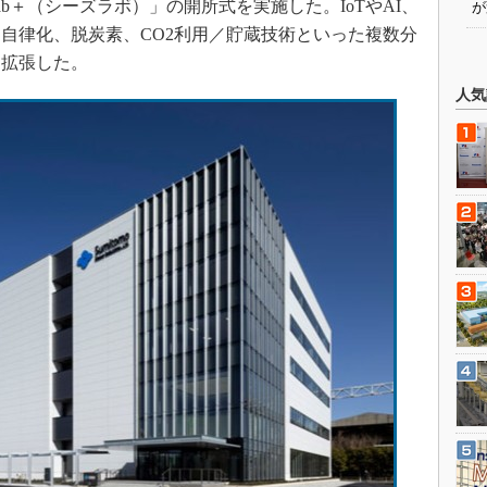
Lab＋（シーズラボ）」の開所式を実施した。IoTやAI、
が
自律化、脱炭素、CO2利用／貯蔵技術といった複数分
、拡張した。
人気