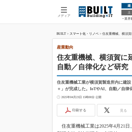
建
土
メディア
業界
BUILT
>
スマート化・リノベ
>
住友重機械、横須賀
産業動向
住友重機械、横須賀に延
自動／自律化など研究
住友重機械工業が横須賀製造所内に建設し
＋」が完成した。IoTやAI、自動／自
2025年04月23日 15時00分 公開
印刷する
見る
住友重機械工業は2025年4月2