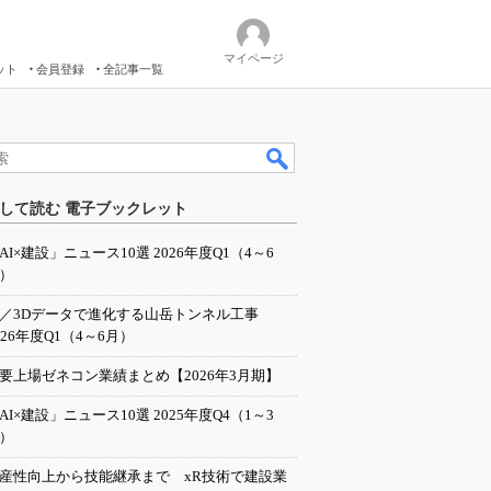
マイページ
ット
会員登録
全記事一覧
して読む 電子ブックレット
AI×建設」ニュース10選 2026年度Q1（4～6
）
I／3Dデータで進化する山岳トンネル工事
026年度Q1（4～6月）
要上場ゼネコン業績まとめ【2026年3月期】
AI×建設」ニュース10選 2025年度Q4（1～3
）
産性向上から技能継承まで xR技術で建設業