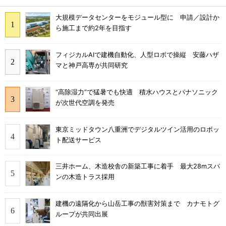
大規模データセンターをモジュール型に 申請／設計か
ら施工まで約2年を目指す
フィジカルAIで建機自動化、人型ロボで操縦 安藤ハザ
マと神戸高専が共同研究
“高除湿力”で猛暑でも快適 積水ハウスとパナソニック
が次世代空調を発売
東京ミッドタウン八重洲でデジタルツイン活用のロボッ
ト配送サービス
三井ホーム、木造校舎の新築工事に着手 最大28mスパ
ンの木造トラス採用
建機の遠隔化から山岳工事の獣害対策まで カナモトグ
ループが共同出展