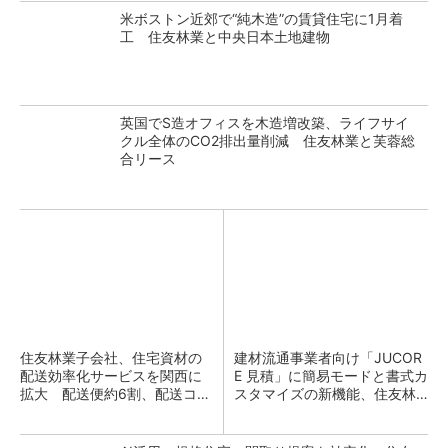
米ボストン近郊で“純木造”の賃貸住宅に1月着
工 住友林業と中央日本土地建物
英国でS造オフィスを木造増改築、ライフサイ
クル全体のCO2排出量削減 住友林業と芙蓉総
合リース
住友林業子会社、住宅資材の
建材流通事業者向け「JUCOR
配送効率化サービスを関西に
E 見積」に簡易モードと書式カ
拡大 配送便約6割、配送コス
スタマイズの新機能、住友林
ト約1割減
業