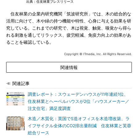
出典：住友林業プレスリリース
住友林業の企業内研究機関「筑波研究所」では、木の総合的な
活用に向けて、木や緑の持つ機能や特性、心身に与える効果を研
究している。これまでの研究で、木は視覚、触覚、嗅覚から得ら
れる刺激を通してリラックス、疲労軽減、免疫力向上の効果があ
ることを確認している。
Copyright © ITmedia, Inc. All Rights Reserved.
関連情報
関連記事
調査レポート：スウェーデンハウスが11年連続1位、
住友林業とヘーベルハウスが2位「ハウスメーカー／
注文住宅」満足度調査
木造／木質化：英国でS造オフィスを木造増改築、ラ
イフサイクル全体のCO2排出量削減 住友林業と芙蓉
総合リース