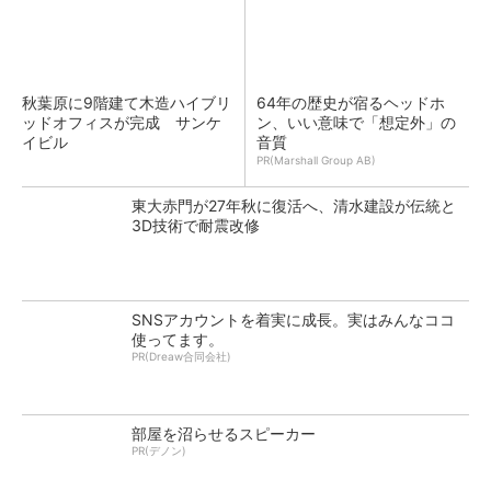
秋葉原に9階建て木造ハイブリ
64年の歴史が宿るヘッドホ
ッドオフィスが完成 サンケ
ン、いい意味で「想定外」の
イビル
音質
PR(Marshall Group AB)
東大赤門が27年秋に復活へ、清水建設が伝統と
3D技術で耐震改修
SNSアカウントを着実に成長。実はみんなココ
使ってます。
PR(Dreaw合同会社)
部屋を沼らせるスピーカー
PR(デノン)