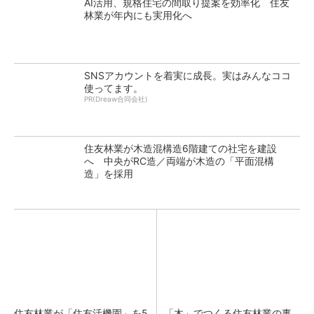
AI活用、規格住宅の間取り提案を効率化 住友
林業が年内にも実用化へ
SNSアカウントを着実に成長。実はみんなココ
使ってます。
PR(Dreaw合同会社)
住友林業が木造混構造6階建ての社宅を建設
へ 中央がRC造／両端が木造の「平面混構
造」を採用
住友林業が「住友活機園」を5
「木」でつくる住友林業の事