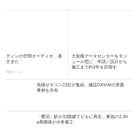
デノンの空間オーディオ、凄
大規模データセンターをモジ
すぎた
ュール型に 申請／設計から
施工まで約2年を目指す
PR(デノン)
地場ゼネコン22社が集結、建設DXやAIの実践
事例を共有
「鷺沼」駅が32階建てビルに再生、東急の2.3h
a再開発が今冬着工