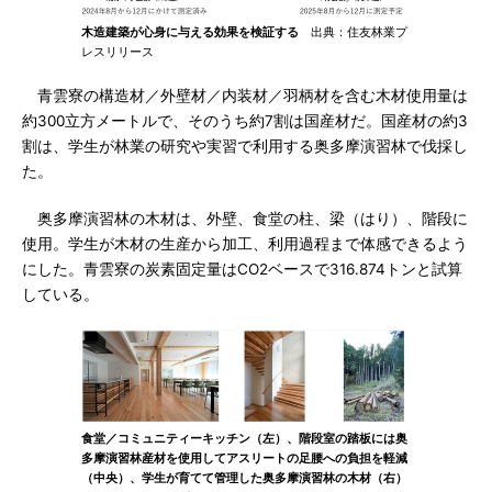
木造建築が心身に与える効果を検証する
出典：住友林業プ
レスリリース
青雲寮の構造材／外壁材／内装材／羽柄材を含む木材使用量は
約300立方メートルで、そのうち約7割は国産材だ。国産材の約3
割は、学生が林業の研究や実習で利用する奥多摩演習林で伐採し
た。
奥多摩演習林の木材は、外壁、食堂の柱、梁（はり）、階段に
使用。学生が木材の生産から加工、利用過程まで体感できるよう
にした。青雲寮の炭素固定量はCO2ベースで316.874トンと試算
している。
食堂／コミュニティーキッチン（左）、階段室の踏板には奥
多摩演習林産材を使用してアスリートの足腰への負担を軽減
（中央）、学生が育てて管理した奥多摩演習林の木材（右）