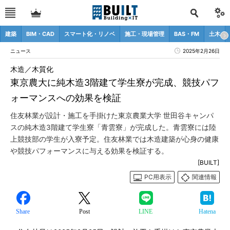
建築
BIM・CAD
スマート化・リノベ
施工・現場管理
BAS・FM
土木
ニュース
2025年2月26日
木造／木質化
東京農大に純木造3階建て学生寮が完成、競技パフ
ォーマンスへの効果を検証
住友林業が設計・施工を手掛けた東京農業大学 世田谷キャンパ
スの純木造3階建て学生寮「青雲寮」が完成した。青雲寮には陸
上競技部の学生が入寮予定。住友林業では木造建築が心身の健康
や競技パフォーマンスに与える効果を検証する。
[BUILT]
PC用表示
関連情報
Share
Post
LINE
Hatena