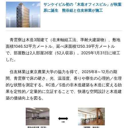
サンケイビル初の「木造オフィスビル」が秋葉
原に誕生 熊谷組と住友林業が施工
青雲寮は木造3階建て（在来軸組工法、準耐火建築物）、敷地
面積1046.52平方メートル、延べ床面積1250.39平方メートル
で、部屋数は2人部屋26室（52人収容）。2025年1月31日に竣工
した。
住友林業は東京農業大学の協力を得て、2025年8～12月の期
間、青雲寮で床の硬さ、光、温湿度、香りや寮生の心理的／生理
的な状態を測定する。RC造／S造の非木造建築を木造に変える効
果を定性的／定量的に立証することで、快適な空間設計と木造建
築の価値向上を図る。