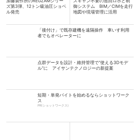
加藤製作所のREGZAMシリー
スキャン不要の巡回ロボと制
ズ第3弾、12トン級油圧ショベ
御システム BIM／CIMを走行
ル発売
地図や現場管理に活用
「後付け」で既存建機を遠隔操作 車いす利用
者でもオペレーターに
点群データを設計・維持管理で“使える3Dモデ
ル”に アイサンテクノロジーの新提案
短期・単発バイトを始めるならショットワーク
ス
PR(ショットワークス)