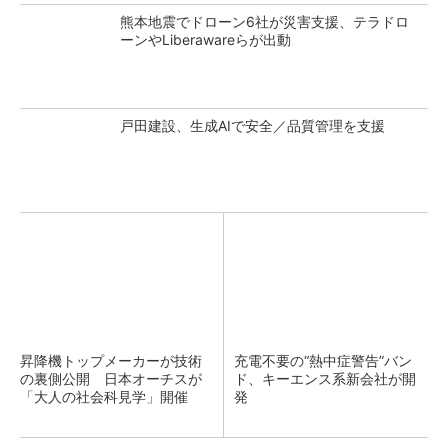
熊本地震でドローン6社が災害支援、テラドロ
ーンやLiberawareらが出動
戸田建設、生成AIで安全／品質管理を支援
昇降機トップメーカーが技術
充電不要の“熱中症警告”バン
の裏側公開 日本オーチスが
ド、キーエンス系新会社が開
「大人の社会科見学」開催
発