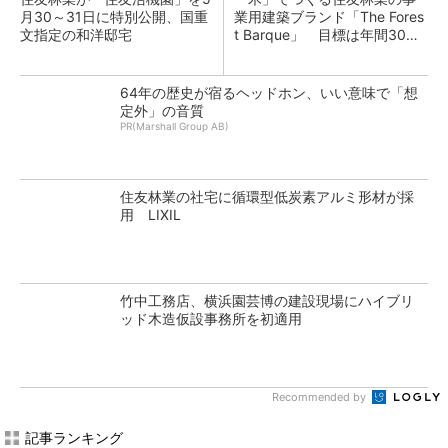
月30～31日に特別公開、国重
業用建築ブランド「The Fores
文指定の和洋邸宅
t Barque」 目標は年間30億
円
64年の歴史が宿るヘッドホン、いい意味で「想
定外」の音質
PR(Marshall Group AB)
住友林業の社宅に循環型低炭素アルミ形材が採
用 LIXIL
竹中工務店、横浜園芸博の建設現場にハイブリ
ッド木造仮設事務所を初適用
Recommended by
記事ランキング