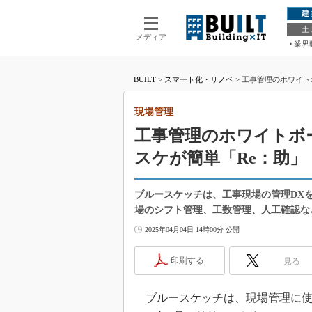
建
土
メディア
業界
BUILT
>
スマート化・リノベ
>
工事管理のホワイト
現場管理
工事管理のホワイトボ
スケが簡単「Re：助」
ブルースケッチは、工事現場の管理DX
場のシフト管理、工数管理、人工確認な
2025年04月04日 14時00分 公開
印刷する
見る
ブルースケッチは、現場管理に使