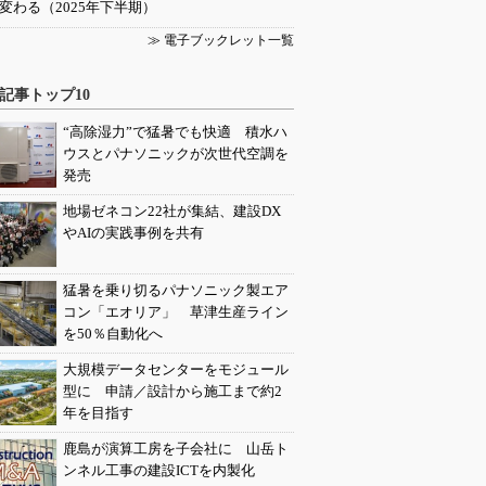
変わる（2025年下半期）
≫ 電子ブックレット一覧
記事トップ10
“高除湿力”で猛暑でも快適 積水ハ
ウスとパナソニックが次世代空調を
発売
地場ゼネコン22社が集結、建設DX
やAIの実践事例を共有
猛暑を乗り切るパナソニック製エア
コン「エオリア」 草津生産ライン
を50％自動化へ
大規模データセンターをモジュール
型に 申請／設計から施工まで約2
年を目指す
鹿島が演算工房を子会社に 山岳ト
ンネル工事の建設ICTを内製化