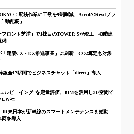
D TOKYO：配筋作業の工数を9割削減、ArentのRevitプラ
IM 自動配筋」
フロント芝浦」で1棟目のTOWER Sが竣工 43階建
整備
度が「建築GX・DX推進事業」に刷新 CO2算定も対象
上
線全17駅間でビジネスチャット「direct」導入
ウェルビーイング”を定量評価、BIMを活用し3D空間で
クEW社
：JR東日本が新幹線のスマートメンテナンスを始動
車両を導入