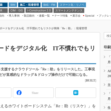
 築
施工・現場管理
BAS・FM
スマート化・リノベ
BIM
 木
CIM・GIS
スマートメンテナンス
i-Construction 2.0
動向
導入事例
製品動向
連載一覧
テーマ特集
展示会
ブックレ
Special
建設Tech NEXT BREAK
メンテナンス・レジリエンス
TOKYO2026
ボードをデジタル化 IT不慣れでもリスケが簡単「Re：助」：現場管理
ドローンがもたらす建設業界の“ゲー
第8回 国際 建設・測量展
ムチェンジ” Ver.2.0
（CSPI2026）
脱3Kから新3Kへ導く建設×IT
第10回 JAPAN BUILD TOKYO－建
ードをデジタル化 IT不慣れでもリ
印刷
築・土木・不動産の先端技術展－
“Society5.0”時代のスマートビル
Japan Drone 2023
VR／ARが描くモノづくりのミライ
「
月
メンテナンス・レジリエンスOSAKA
2020
を支援するクラウドツール「Re：助」をリリースした。工事現
A
日本 ものづくりワールド 2020
どが直感的なドラッグ＆ドロップ操作だけで可能になる。
2
[
BUILT
]
メンテナンス・レジリエンスTOKYO
主
2019
IGAS2018
Share
「
月
えるホワイトボードシステム「Re：助（リスケ）」を
生