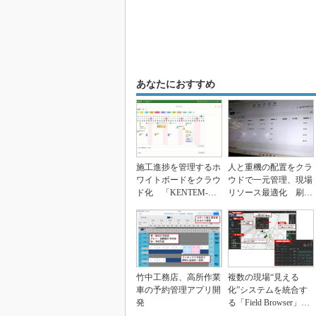
あなたにおすすめ
施工進捗を管理するホ
人と重機の配置をクラ
ワイトボードをクラウ
ウドで一元管理、現場
ド化 「KENTEM-Da
リソース最適化 刷新
shboard...
版をCSPIで披露
竹中工務店、高所作業
複数の現場“見える
車の予約管理アプリ開
化”システムを統合す
発
る「Field Browser」を
開発、鹿...