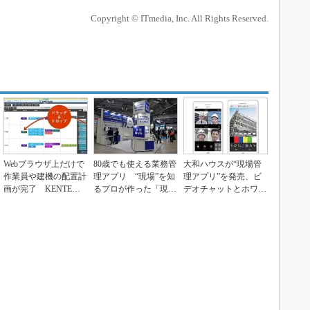
Copyright © ITmedia, Inc. All Rights Reserved.
Webブラウザ上だけで
80歳でも使える業務管
大和ハウスが“現場管
作業員や建機の配置計
理アプリ “現場”を知
理アプリ”を発売、ビ
画が完了 KENTEM
るプロが作った「現場
デオチャットとホワイ
の「DOKO-P...
Hub」
トボードで現場移動
を...