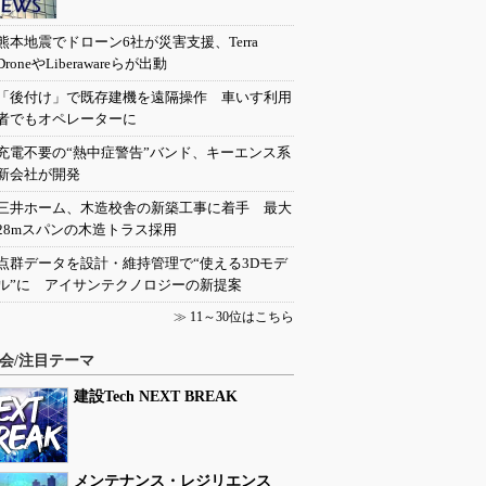
熊本地震でドローン6社が災害支援、Terra
DroneやLiberawareらが出動
「後付け」で既存建機を遠隔操作 車いす利用
者でもオペレーターに
充電不要の“熱中症警告”バンド、キーエンス系
新会社が開発
三井ホーム、木造校舎の新築工事に着手 最大
28mスパンの木造トラス採用
点群データを設計・維持管理で“使える3Dモデ
ル”に アイサンテクノロジーの新提案
≫
11～30位はこちら
会/注目テーマ
建設Tech NEXT BREAK
メンテナンス・レジリエンス