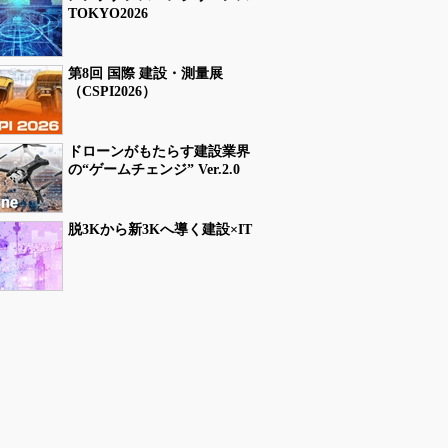
TOKYO2026
第8回 国際 建設・測量展
（CSPI2026）
ドローンがもたらす建設業界
の“ゲームチェンジ” Ver.2.0
脱3Kから新3Kへ導く建設×IT