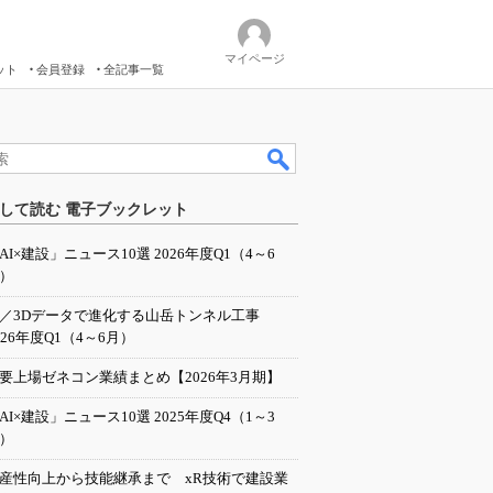
マイページ
ット
会員登録
全記事一覧
して読む 電子ブックレット
AI×建設」ニュース10選 2026年度Q1（4～6
）
I／3Dデータで進化する山岳トンネル工事
026年度Q1（4～6月）
要上場ゼネコン業績まとめ【2026年3月期】
AI×建設」ニュース10選 2025年度Q4（1～3
）
産性向上から技能継承まで xR技術で建設業