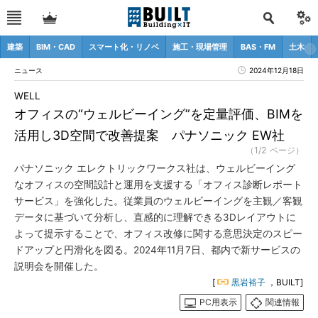
建築
BIM・CAD
スマート化・リノベ
施工・現場管理
BAS・FM
土木
ニュース
2024年12月18日
WELL
オフィスの“ウェルビーイング”を定量評価、BIMを
活用し3D空間で改善提案 パナソニック EW社
（1/2 ページ）
パナソニック エレクトリックワークス社は、ウェルビーイング
なオフィスの空間設計と運用を支援する「オフィス診断レポート
サービス」を強化した。従業員のウェルビーイングを主観／客観
データに基づいて分析し、直感的に理解できる3Dレイアウトに
よって提示することで、オフィス改修に関する意思決定のスピー
ドアップと円滑化を図る。2024年11月7日、都内で新サービスの
説明会を開催した。
[
黒岩裕子
，BUILT]
PC用表示
関連情報