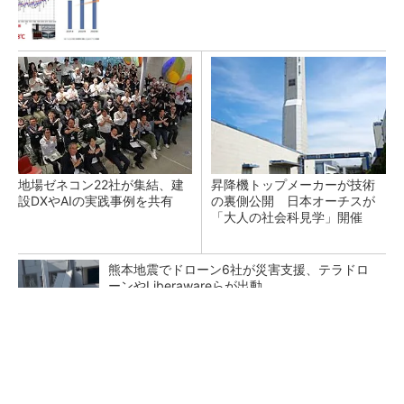
地場ゼネコン22社が集結、建
昇降機トップメーカーが技術
設DXやAIの実践事例を共有
の裏側公開 日本オーチスが
「大人の社会科見学」開催
熊本地震でドローン6社が災害支援、テラドロ
ーンやLiberawareらが出動
点群データを設計・維持管理で“使える3Dモデ
ル”に アイサンテクノロジーの新提案