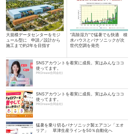
大規模データセンターをモジ
“高除湿力”で猛暑でも快適 積
ュール型に 申請／設計から
水ハウスとパナソニックが次
施工まで約2年を目指す
世代空調を発売
SNSアカウントを着実に成長。実はみんなココ
使ってます。
PR(Dreaw合同会社)
SNSアカウントを着実に成長。実はみんなココ
使ってます。
PR(Dreaw合同会社)
猛暑を乗り切るパナソニック製エアコン「エオ
リア」 草津生産ラインを50％自動化へ