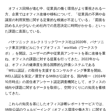
オフィス回帰が進む中、従業員の働く環境がより重視される一
方、企業ではオフィス改修や移転について、「従業員の不満や会
議室の利用実態に関する定量的な根拠が不足している」「図面を
読める人が少ないため社内での意思決定に時間がかかる」といっ
た課題に直面している。
パナソニック エレクトリックワークス社は2020年、パナソニ
ック東京汐留ビルにライブオフィス「worXlab（ワークスラ
ボ）」を開設。ユーザーの声や従業員アンケートを基に改修を重
ね、オフィスの課題に対する提案を行ってきた。2022年から
は、オフィスの健康度を測る国際的な評価システムである
「WELL認証」の取得を支援するコンサルティング事業を開始。
WELL認証を策定／運営するIWBIが公認する、国内唯一（2024年
10月時点）の居住者アンケート認定調査機関として、オフィスの
傾向や課題に関するデータを取得し、空間づくりにの知見を蓄積
してきた。
これらの知見を基にしたオフィス診断レポートサービスでは、
IWBI公認のウェルビーイング（オフィス環境や働き方）に関する