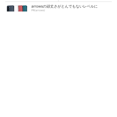
arrowsの頑丈さがとんでもないレベルに
PR(arrows)
熊本地震でドローン6社が災害支援、テラドロ
ーンやLiberawareらが出動
鹿島が演算工房を子会社化 山岳トンネル工事
の建設ICTを内製化