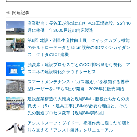
関連記事
産業動向：長谷工が茨城に自社PCa工場建設、25年10
月に稼働 年3000戸超の内床製造
第6回 建設・測量生産性向上展：クイックカプラ機能
のチルトローテータと±5cm誤差の3Dマシンガイダン
ス、クボタのICT建機
脱炭素：建設プロセスごとのCO2排出量を可視化 ア
スエネの建設特化クラウドサービス
スマートメンテナンス：“ガス漏えい”を検知する携帯
型レーザーをJFEら3社が開発 2025年に販売開始
建設産業構造の大転換と現場BIM～脇役たちからの挑
戦状～（5）：建具工事にBIMが必要な理由と、その
先の製造プロセス変革【現場BIM第5回】
アシストスーツ：ダイドー、塗装作業に適した前腕と
肘を支える「アシスト装具」をリニューアル