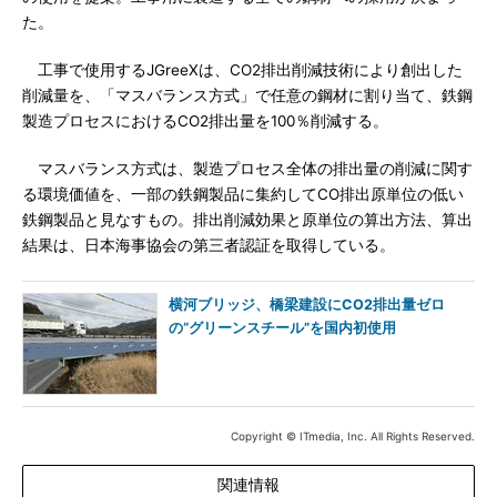
た。
工事で使用するJGreeXは、CO2排出削減技術により創出した
削減量を、「マスバランス方式」で任意の鋼材に割り当て、鉄鋼
製造プロセスにおけるCO2排出量を100％削減する。
マスバランス方式は、製造プロセス全体の排出量の削減に関す
る環境価値を、一部の鉄鋼製品に集約してCO排出原単位の低い
鉄鋼製品と見なすもの。排出削減効果と原単位の算出方法、算出
結果は、日本海事協会の第三者認証を取得している。
横河ブリッジ、橋梁建設にCO2排出量ゼロ
の“グリーンスチール”を国内初使用
Copyright © ITmedia, Inc. All Rights Reserved.
関連情報