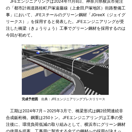
JFEエンジニアリングは2024年11月8日、神奈川県横浜市発注
の「都市計画道路桂町戸塚遠藤線（上倉田戸塚地区）街路整備工
事」において、JFEスチールのグリーン鋼材「JGreeX（ジェイグ
リークス）」を採用すると発表した。JFEエンジニアリングが受
注した橋梁（きょうりょう）工事でグリーン鋼材を採用するのは
今回が初めて。
完成予想図
出典：JFEエンジニアリングプレスリリース
工期は2024年7月～2025年3月で、橋梁形式は鋼2径間連続非
合成鈑桁橋。鋼重は250トン。JFEエンジニアリングは工事の受
注後に、環境負荷低減の取り組みとして、横浜市にグリーン鋼材
の使用を提案。工事用に製造する全ての鋼材への採用が決まっ