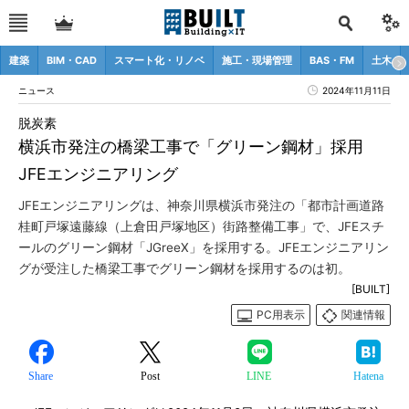
建築
BIM・CAD
スマート化・リノベ
施工・現場管理
BAS・FM
土木
ニュース
2024年11月11日
脱炭素
横浜市発注の橋梁工事で「グリーン鋼材」採用
JFEエンジニアリング
JFEエンジニアリングは、神奈川県横浜市発注の「都市計画道路
桂町戸塚遠藤線（上倉田戸塚地区）街路整備工事」で、JFEスチ
ールのグリーン鋼材「JGreeX」を採用する。JFEエンジニアリン
グが受注した橋梁工事でグリーン鋼材を採用するのは初。
[BUILT]
PC用表示
関連情報
Share
Post
LINE
Hatena