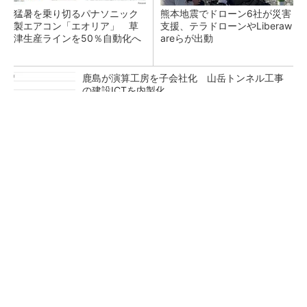
猛暑を乗り切るパナソニック
熊本地震でドローン6社が災害
製エアコン「エオリア」 草
支援、テラドローンやLiberaw
津生産ラインを50％自動化へ
areらが出動
鹿島が演算工房を子会社化 山岳トンネル工事
の建設ICTを内製化
充電不要の“熱中症警告”バンド、キーエンス系
新会社が開発
昇降機トップメーカーが技術の裏側公開 日本
オーチスが「大人の社会科見学」開催