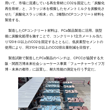
用いて、市場に流通している再生骨材にCO2を固定した「炭酸化
再生骨材」と、スラッジ水を模擬したセメントミルクを炭酸化さ
せた「炭酸化スラッジ粉末」の、2種類のCPコンクリート材料を
製造する。
製造したCPコンクリート材料は、PCa製品製造に活用。脱型
後に炭酸化処理を施すことで、コンクリート1立方メートル当た
り120キロ以上のCO2を固定するとともに、低炭素型セメントの
使用により、同310キロ以上のCO2排出量削減を目指す。
製造試験で製造したPCa製品のベンチは、CPCCが協賛する大
阪・関西万博未来社会ショーケース事業「フューチャーライフ万
博・未来の都市」に設置し、耐久性能の測定を行う予定だ。