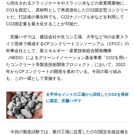
ら排出されるスラッジケーキやスラッジ水などの産業廃棄物に、
CO2を固定し、原材料として再資源化したCO2固定型コンクリー
トだ。打設後の養生時でも、CO2ナノバブル水などを利用して
CO2固定量を最大化することが可能だ。
安藤ハザマは、建設会社や生コン工場、大学など15の企業スラ
イド団体で構成するCPコンクリートコンソーシアム（CPCC）の
幹事会社として、新エネルギー・産業技術総合開発機構
（NEDO）によるグリーンイノベーション基金事業「CO2を用い
たコンクリート等製造技術開発プロジェクト」において、2022
年からCPコンクリートの開発を進めている。今回の取り組み
も、この一環として実施する。
太平洋セメントの工場から回収したCO2を骨材
に固定、安藤ハザマ
今回の製造試験では、菊川工場に設置したCO2固定化仮設備を