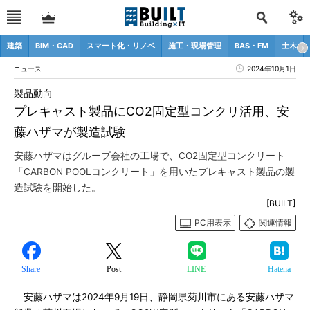
建築
BIM・CAD
スマート化・リノベ
施工・現場管理
BAS・FM
土木
ニュース
2024年10月1日
製品動向
プレキャスト製品にCO2固定型コンクリ活用、安
藤ハザマが製造試験
安藤ハザマはグループ会社の工場で、CO2固定型コンクリート
「CARBON POOLコンクリート」を用いたプレキャスト製品の製
造試験を開始した。
[BUILT]
PC用表示
関連情報
Share
Post
LINE
Hatena
安藤ハザマは2024年9月19日、静岡県菊川市にある安藤ハザマ