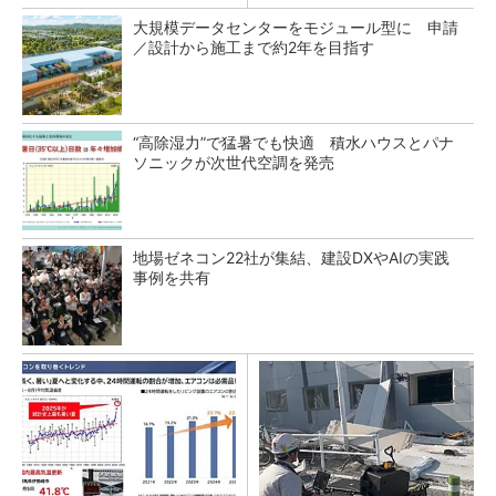
大規模データセンターをモジュール型に 申請
／設計から施工まで約2年を目指す
“高除湿力”で猛暑でも快適 積水ハウスとパナ
ソニックが次世代空調を発売
地場ゼネコン22社が集結、建設DXやAIの実践
事例を共有