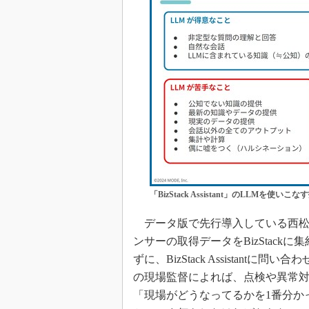
「BizStack Assistant」のLLMを使いこな
データ版で先行導入している西松建
ンサーの取得データをBizStac
ずに、BizStack Assistan
の現場監督によれば、点検や異常対
「現場がどうなってるかを1番分か