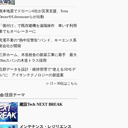
熊本地震でドローン6社が災害支援、Terra
DroneやLiberawareらが出動
「後付け」で既存建機を遠隔操作 車いす利用
者でもオペレーターに
充電不要の“熱中症警告”バンド、キーエンス系
新会社が開発
三井ホーム、木造校舎の新築工事に着手 最大
28mスパンの木造トラス採用
点群データを設計・維持管理で“使える3Dモデ
ル”に アイサンテクノロジーの新提案
≫
11～30位はこちら
会/注目テーマ
建設Tech NEXT BREAK
メンテナンス・レジリエンス