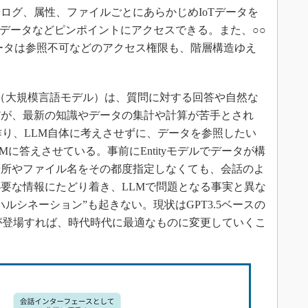
グ、属性、ファイルごとにあらかじめIoTデータを
のデータなどピンポイントにアクセスできる。また、○○
ータは参照不可などのアクセス権限も、階層構造ゆえ
となるLLM（大規模言語モデル）は、質問に対する回答や自然な
だが、最新の知識やデータの集計や計算が苦手とされ
作り、LLM自体に考えさせずに、データを参照したい
LLMに答えさせている。事前にEntityモデルでデータが構
場所やファイル名をその都度指定しなくても、会話のよ
要な情報にたどり着き、LLMで問題となる事実と異な
ルシネーション”も起きない。現状はGPT3.5ベースの
が登場すれば、時代時代に最適なものに変更していくこ