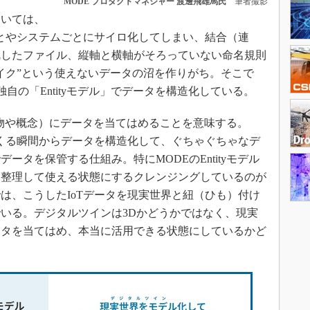
MODE プロダクトマネジャー 渡邊飛雄馬氏
筆者撮影
いては、
ごとやシステムごとにサイロ化してしまい、結合（連
乱したファイル、縦軸と横軸がそろっていない命名規則
イク”という使えないデータの沼を作りがち。そこで
いる独自の「Entityモデル」でデータを構造化している。
在物や概念）にデータを当てはめることを意味する。
てくる瞬間からデータを構造化して、ぐちゃぐちゃなデ
ータを保管する仕組み。特にMODEのEntityモデル
を整理して使える状態にするクレンジングしているのが
は、こうしたIoTデータを現実世界と紐（ひも）付け
いる。デジタルツインは3Dかどうかではなく、現実
ータを当てはめ、本当に活用できる状態にしているかど