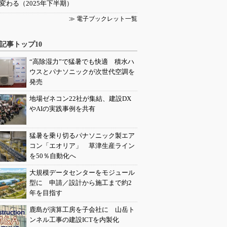
変わる（2025年下半期）
≫ 電子ブックレット一覧
記事トップ10
“高除湿力”で猛暑でも快適 積水ハ
ウスとパナソニックが次世代空調を
発売
地場ゼネコン22社が集結、建設DX
やAIの実践事例を共有
猛暑を乗り切るパナソニック製エア
コン「エオリア」 草津生産ライン
を50％自動化へ
大規模データセンターをモジュール
型に 申請／設計から施工まで約2
年を目指す
鹿島が演算工房を子会社に 山岳ト
ンネル工事の建設ICTを内製化