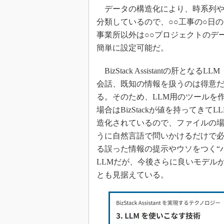
データの構造化により、時系列やロ
分類しているので、○○工事の○日
事業所以外は○○プロジェクトのデ
簡単に設定可能だ。
BizStack Assistantの肝
会話、既知の情報を扱うのは得意
る。そのため、LLM用のツールを
場合はBizStackが値を持ってきて
造化されているので、ファイルの
うに自然言語で問いかけるだけで必
る誤った情報の提示やウソをつく“ハ
LLMだが、今後さらに良いモデル
とも見据えている。