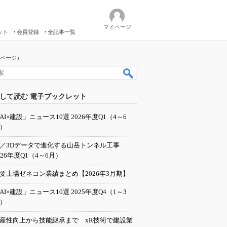
マイページ
ット
会員登録
全記事一覧
 ページ）
して読む 電子ブックレット
AI×建設」ニュース10選 2026年度Q1（4～6
）
I／3Dデータで進化する山岳トンネル工事
026年度Q1（4～6月）
要上場ゼネコン業績まとめ【2026年3月期】
AI×建設」ニュース10選 2025年度Q4（1～3
）
産性向上から技能継承まで xR技術で建設業