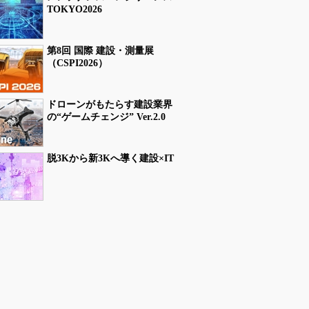
TOKYO2026
第8回 国際 建設・測量展
（CSPI2026）
ドローンがもたらす建設業界
の“ゲームチェンジ” Ver.2.0
脱3Kから新3Kへ導く建設×IT