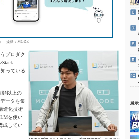
」
提供：MODE
担うプロダク
tack
よく知っている
50種類以上の
らデータを集
展示
タ構造化技術
LLMを使い
構成してい