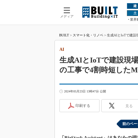
建
土
メディア
業界
BUILT
>
スマート化・リノベ
>
生成AIとIoTで建設
AI
生成AIとIoTで建設現場
の工事で4割時短したM
2024年05月23日 13時47分 公開
印刷する
見る
前のペー
「BizStack Assistant」は