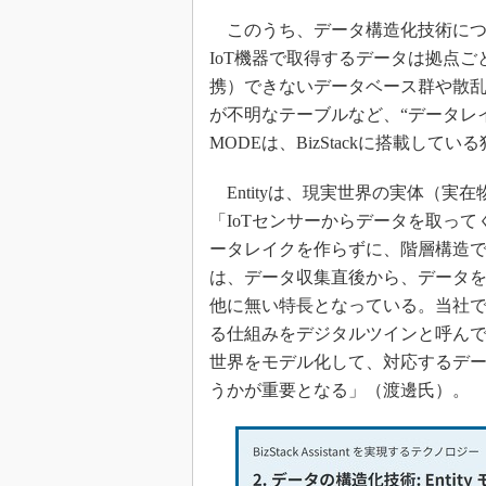
このうち、データ構造化技術につ
IoT機器で取得するデータは拠点
携）できないデータベース群や散
が不明なテーブルなど、“データレ
MODEは、BizStackに搭載して
Entityは、現実世界の実体（実
「IoTセンサーからデータを取っ
ータレイクを作らずに、階層構造でデ
は、データ収集直後から、データ
他に無い特長となっている。当社で
る仕組みをデジタルツインと呼んで
世界をモデル化して、対応するデ
うかが重要となる」（渡邊氏）。