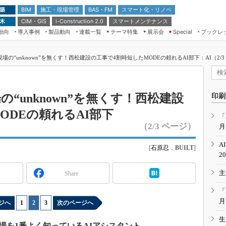
 築
施工・現場管理
BAS・FM
スマート化・リノベ
BIM
 木
CIM・GIS
スマートメンテナンス
i-Construction 2.0
動向
導入事例
製品動向
連載一覧
テーマ特集
展示会
ブックレ
Special
建設Tech NEXT BREAK
メンテナンス・レジリエンス
TOKYO2026
現場の“unknown”を無くす！西松建設の工事で4割時短したMODEの頼れるAI部下：AI（2/3
ドローンがもたらす建設業界の“ゲー
第8回 国際 建設・測量展
ムチェンジ” Ver.2.0
（CSPI2026）
脱3Kから新3Kへ導く建設×IT
第10回 JAPAN BUILD TOKYO－建
の“unknown”を無くす！西松建設
印刷
築・土木・不動産の先端技術展－
“Society5.0”時代のスマートビル
ODEの頼れるAI部下
Japan Drone 2023
VR／ARが描くモノづくりのミライ
「
（2/3 ページ）
月
メンテナンス・レジリエンスOSAKA
2020
A
[
石原忍
，
BUILT
]
日本 ものづくりワールド 2020
2
メンテナンス・レジリエンスTOKYO
主
Share
2019
IGAS2018
「
月
ジへ
1
|
2
|
3
次のページへ
生
あなたの現場を1番よく知っているAIアシスタント