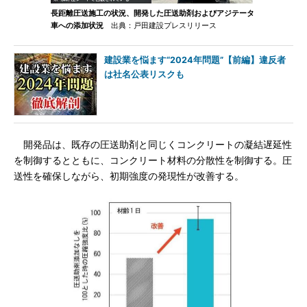
長距離圧送施工の状況、開発した圧送助剤およびアジテータ
車への添加状況
出典：戸田建設プレスリリース
建設業を悩ます“2024年問題”【前編】違反者
は社名公表リスクも
開発品は、既存の圧送助剤と同じくコンクリートの凝結遅延性
を制御するとともに、コンクリート材料の分散性を制御する。圧
送性を確保しながら、初期強度の発現性が改善する。