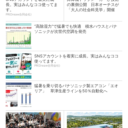
長。実はみんなココ使ってま
の裏側公開 日本オーチスが
す。
「大人の社会科見学」開催
PR(Dreaw合同会社)
“高除湿力”で猛暑でも快適 積水ハウスとパナ
ソニックが次世代空調を発売
SNSアカウントを着実に成長。実はみんなココ
使ってます。
PR(Dreaw合同会社)
猛暑を乗り切るパナソニック製エアコン「エオ
リア」 草津生産ラインを50％自動化へ