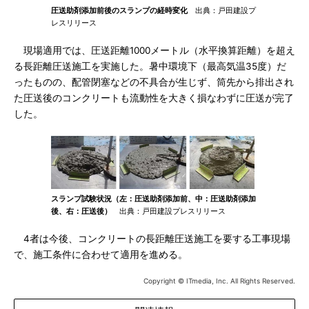
圧送助剤添加前後のスランプの経時変化
出典：戸田建設プ
レスリリース
現場適用では、圧送距離1000メートル（水平換算距離）を超え
る長距離圧送施工を実施した。暑中環境下（最高気温35度）だ
ったものの、配管閉塞などの不具合が生じず、筒先から排出され
た圧送後のコンクリートも流動性を大きく損なわずに圧送が完了
した。
スランプ試験状況（左：圧送助剤添加前、中：圧送助剤添加
後、右：圧送後）
出典：戸田建設プレスリリース
4者は今後、コンクリートの長距離圧送施工を要する工事現場
で、施工条件に合わせて適用を進める。
Copyright © ITmedia, Inc. All Rights Reserved.