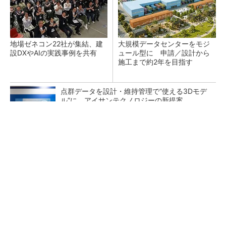
地場ゼネコン22社が集結、建
大規模データセンターをモジ
設DXやAIの実践事例を共有
ュール型に 申請／設計から
施工まで約2年を目指す
点群データを設計・維持管理で“使える3Dモデ
ル”に アイサンテクノロジーの新提案
熊本地震でドローン6社が災害支援、テラドロ
ーンやLiberawareらが出動
鹿島が演算工房を子会社化 山岳トンネル工事
の建設ICTを内製化