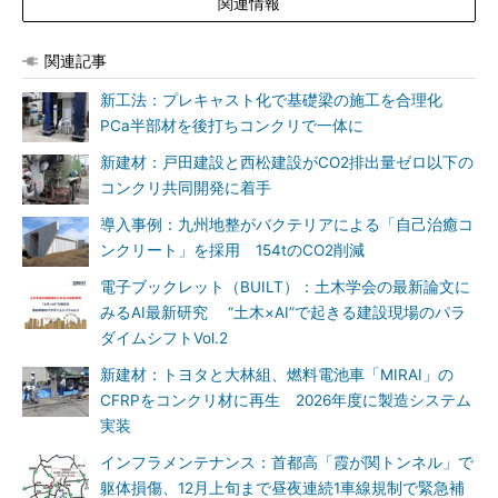
関連情報
関連記事
新工法：プレキャスト化で基礎梁の施工を合理化
PCa半部材を後打ちコンクリで一体に
新建材：戸田建設と西松建設がCO2排出量ゼロ以下の
コンクリ共同開発に着手
導入事例：九州地整がバクテリアによる「自己治癒コ
ンクリート」を採用 154tのCO2削減
電子ブックレット（BUILT）：土木学会の最新論文に
みるAI最新研究 “土木×AI”で起きる建設現場のパラ
ダイムシフトVol.2
新建材：トヨタと大林組、燃料電池車「MIRAI」の
CFRPをコンクリ材に再生 2026年度に製造システム
実装
インフラメンテナンス：首都高「霞が関トンネル」で
躯体損傷、12月上旬まで昼夜連続1車線規制で緊急補