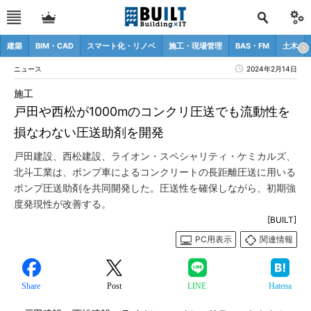
建築
BIM・CAD
スマート化・リノベ
施工・現場管理
BAS・FM
土木
ニュース
2024年2月14日
施工
戸田や西松が1000mのコンクリ圧送でも流動性を
損なわない圧送助剤を開発
戸田建設、西松建設、ライオン・スペシャリティ・ケミカルズ、
北斗工業は、ポンプ車によるコンクリートの長距離圧送に用いる
ポンプ圧送助剤を共同開発した。圧送性を確保しながら、初期強
度発現性が改善する。
[BUILT]
PC用表示
関連情報
Share
Post
LINE
Hatena