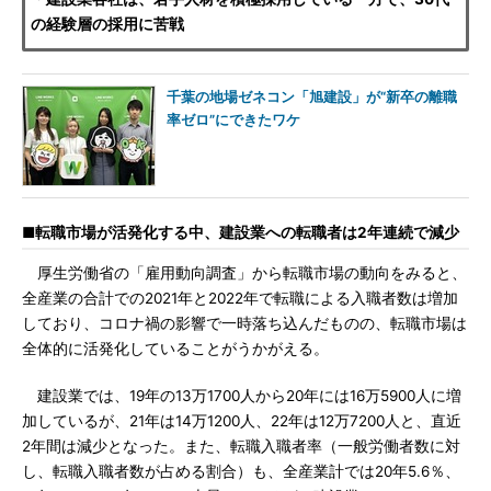
の経験層の採用に苦戦
千葉の地場ゼネコン「旭建設」が“新卒の離職
率ゼロ”にできたワケ
■転職市場が活発化する中、建設業への転職者は2年連続で減少
厚生労働省の「雇用動向調査」から転職市場の動向をみると、
全産業の合計での2021年と2022年で転職による入職者数は増加
しており、コロナ禍の影響で一時落ち込んだものの、転職市場は
全体的に活発化していることがうかがえる。
建設業では、19年の13万1700人から20年には16万5900人に増
加しているが、21年は14万1200人、22年は12万7200人と、直近
2年間は減少となった。また、転職入職者率（一般労働者数に対
し、転職入職者数が占める割合）も、全産業計では20年5.6％、