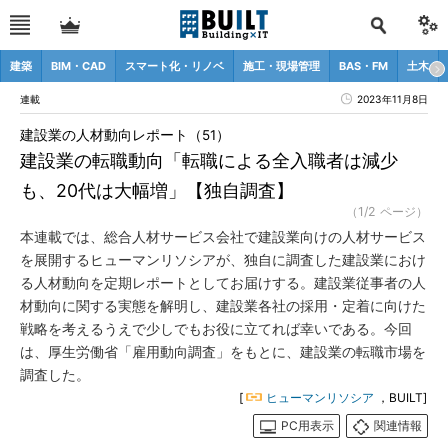
建築
BIM・CAD
スマート化・リノベ
施工・現場管理
BAS・FM
土木
連載
2023年11月8日
建設業の人材動向レポート（51）
建設業の転職動向「転職による全入職者は減少
も、20代は大幅増」【独自調査】
（1/2 ページ）
本連載では、総合人材サービス会社で建設業向けの人材サービス
を展開するヒューマンリソシアが、独自に調査した建設業におけ
る人材動向を定期レポートとしてお届けする。建設業従事者の人
材動向に関する実態を解明し、建設業各社の採用・定着に向けた
戦略を考えるうえで少しでもお役に立てれば幸いである。今回
は、厚生労働省「雇用動向調査」をもとに、建設業の転職市場を
調査した。
[
ヒューマンリソシア
，BUILT]
PC用表示
関連情報