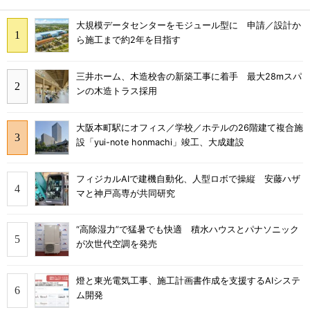
大規模データセンターをモジュール型に 申請／設計か
ら施工まで約2年を目指す
三井ホーム、木造校舎の新築工事に着手 最大28mスパ
ンの木造トラス採用
大阪本町駅にオフィス／学校／ホテルの26階建て複合施
設「yui-note honmachi」竣工、大成建設
フィジカルAIで建機自動化、人型ロボで操縦 安藤ハザ
マと神戸高専が共同研究
“高除湿力”で猛暑でも快適 積水ハウスとパナソニック
が次世代空調を発売
燈と東光電気工事、施工計画書作成を支援するAIシステ
ム開発