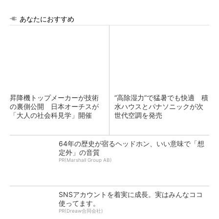
あなたにおすすめ
昇降機トップメーカーが技術
“高除湿力”で猛暑でも快適 積
の裏側公開 日本オーチスが
水ハウスとパナソニックが次
「大人の社会科見学」開催
世代空調を発売
64年の歴史が宿るヘッドホン、いい意味で「想
定外」の音質
PR(Marshall Group AB)
SNSアカウントを着実に成長。実はみんなココ
使ってます。
PR(Dreaw合同会社)