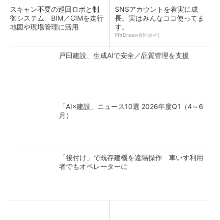
スキャン不要の巡回ロボと制
SNSアカウントを着実に成
御システム BIM／CIMを走行
長。実はみんなココ使ってま
地図や現場管理に活用
す。
PR(Dreaw合同会社)
戸田建設、生成AIで安全／品質管理を支援
「AI×建設」ニュース10選 2026年度Q1（4～6
月）
「後付け」で既存建機を遠隔操作 車いす利用
者でもオペレーターに