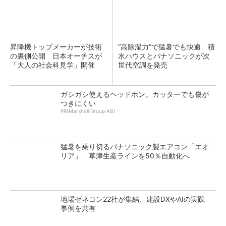
昇降機トップメーカーが技術
“高除湿力”で猛暑でも快適 積
の裏側公開 日本オーチスが
水ハウスとパナソニックが次
「大人の社会科見学」開催
世代空調を発売
ガシガシ使えるヘッドホン。カッターでも傷が
つきにくい
PR(Marshall Group AB)
猛暑を乗り切るパナソニック製エアコン「エオ
リア」 草津生産ラインを50％自動化へ
地場ゼネコン22社が集結、建設DXやAIの実践
事例を共有