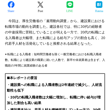
Share
Post
LINE
Hatena
今回は、厚生労働省の「雇用動向調査」から、建設業における
転職市場の動向を調査した。建設各社では、特に30代の経験者
の中途採用に苦戦していることが伺える一方で、20代の転職によ
る入職者は大幅増、また転職による給与アップの割合も高く、20
代若手人材を活発化していると推察される結果となった。
※ 転職による入職者：短時間労働者を除く一般労働者における転職入職者
数。転職により建設業の職業に就いた人数で、新卒や未就業者は含まず、入
職前の1年間に就業経験のある者
■本レポートの要旨
・建設業への転職による入職者数は2年連続で減少し、人材流
動性も低下
・20代の転職入職者数は大幅に増加し、転職に伴い給与が増
加した割合も高い結果
・建設業各社は、若手人材を積極採用している一方で、30代