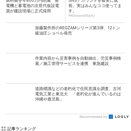
燃料費を年800万円削減 発
SNSアカウントを着実に成
電機と蓄電池の次世代仮設電
長。実はみんなココ使ってま
源が建設現場に正式採用
す。
PR(Dreaw合同会社)
加藤製作所のREGZAMシリーズ第3弾、12トン
級油圧ショベル発売
作業内容から災害事例を自動抽出、労災事例検
索／施工管理サービスを連携 東急建設
道路標識などの老朽化で住民意識を調査、古河
電気工業と東北大 「老朽化が進んでいるのは
沖縄や鹿児島」
Recommended by
記事ランキング