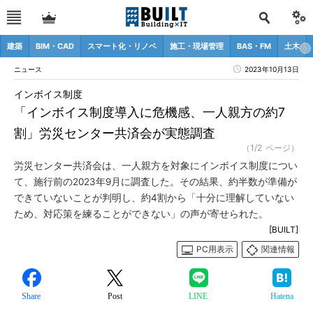
建築
BIM・CAD
スマート化・リノベ
施工・現場管理
BAS・FM
土木
ニュース
2023年10月13日
インボイス制度
「インボイス制度導入に危機感、一人親方の約7
割」労災センター共済会が実態調査
（1/2 ページ）
労災センター共済会は、一人親方を対象にインボイス制度につい
て、施行前の2023年9月に調査した。その結果、約半数が準備が
できていないことが判明し、約4割から「十分に理解していない
ため、対応策を練ることができない」の声が寄せられた。
[BUILT]
PC用表示
関連情報
Share
Post
LINE
Hatena