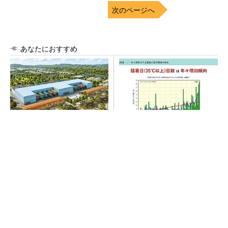
次のページへ
あなたにおすすめ
大規模データセンターをモジ
“高除湿力”で猛暑でも快適 積
ュール型に 申請／設計から
水ハウスとパナソニックが次
施工まで約2年を目指す
世代空調を発売
SNSアカウントを着実に成長。実はみんなココ
使ってます。
PR(Dreaw合同会社)