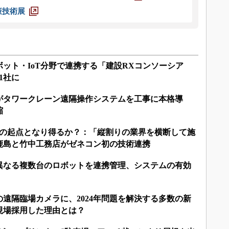
策技術展
ット・IoT分野で連携する「建設RXコンソーシア
1社に
がタワークレーン遠隔操作システムを工事に本格導
縮
進の起点となり得るか？：「縦割りの業界を横断して施
鹿島と竹中工務店がゼネコン初の技術連携
異なる複数台のロボットを連携管理、システムの有効
遠隔臨場カメラに、2024年問題を解決する多数の新
現場採用した理由とは？