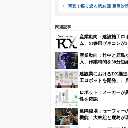
写真で振り返る第30回 震災対
関連記事
産業動向：建設施工ロボ
ム」の参画ゼネコンが3
産業動向：竹中と鹿島
入、作業時間を30分短
建設業におけるDX推
工ロボットを開発」、
ロボット：メーカーが
性を確認
遠隔臨場：セーフィーの
機能 大林組と鹿島が