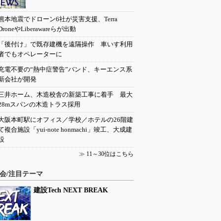
熊本地震でドローン6社が災害支援、Terra
DroneやLiberawareらが出動
「後付け」で既存建機を遠隔操作 車いす利用
者でもオペレーターに
充電不要の“熱中症警告”バンド、キーエンス系
新会社が開発
三井ホーム、木造校舎の新築工事に着手 最大
28mスパンの木造トラス採用
大阪本町駅にオフィス／学校／ホテルの26階建
て複合施設「yui-note honmachi」竣工、大成建
設
≫
11～30位はこちら
会/注目テーマ
建設Tech NEXT BREAK