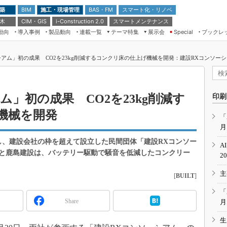
 築
施工・現場管理
BAS・FM
スマート化・リノベ
BIM
 木
CIM・GIS
スマートメンテナンス
i-Construction 2.0
動向
導入事例
製品動向
連載一覧
テーマ特集
展示会
ブックレ
Special
建設Tech NEXT BREAK
メンテナンス・レジリエンス
TOKYO2026
シアム」初の成果 CO2を23kg削減するコンクリ床の仕上げ機械を開発：建設RXコンソー
ドローンがもたらす建設業界の“ゲー
第8回 国際 建設・測量展
ムチェンジ” Ver.2.0
（CSPI2026）
脱3Kから新3Kへ導く建設×IT
第10回 JAPAN BUILD TOKYO－建
ム」初の成果 CO2を23kg削減す
印刷
築・土木・不動産の先端技術展－
“Society5.0”時代のスマートビル
機械を開発
Japan Drone 2023
VR／ARが描くモノづくりのミライ
「
月
メンテナンス・レジリエンスOSAKA
2020
し、建設会社の枠を超えて設立した民間団体「建設RXコンソー
A
日本 ものづくりワールド 2020
と鹿島建設は、バッテリー駆動で騒音を低減したコンクリー
2
メンテナンス・レジリエンスTOKYO
主
2019
[
BUILT
]
IGAS2018
「
Share
月
生