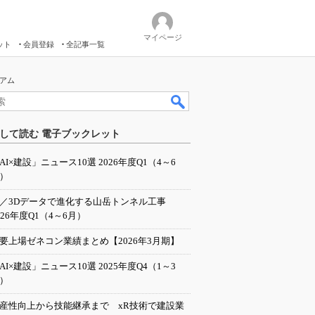
マイページ
ット
会員登録
全記事一覧
シアム
して読む 電子ブックレット
AI×建設」ニュース10選 2026年度Q1（4～6
）
I／3Dデータで進化する山岳トンネル工事
026年度Q1（4～6月）
要上場ゼネコン業績まとめ【2026年3月期】
AI×建設」ニュース10選 2025年度Q4（1～3
）
産性向上から技能継承まで xR技術で建設業