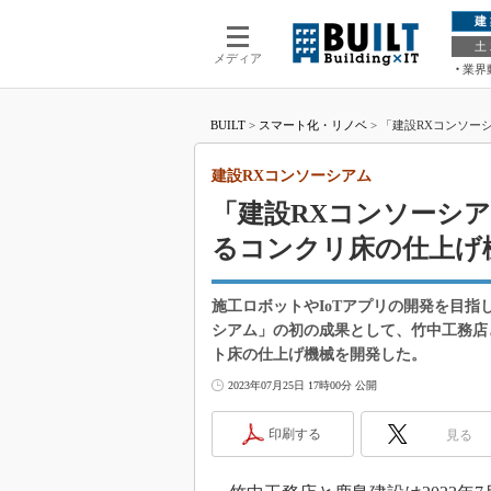
建
土
メディア
業界
BUILT
>
スマート化・リノベ
>
「建設RXコンソー
建設RXコンソーシアム
「建設RXコンソーシア
るコンクリ床の仕上げ
施工ロボットやIoTアプリの開発を目指
シアム」の初の成果として、竹中工務店
ト床の仕上げ機械を開発した。
2023年07月25日 17時00分 公開
印刷する
見る