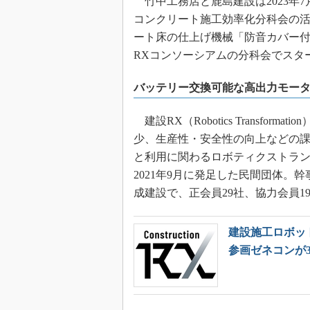
竹中工務店と鹿島建設は2023年7
コンクリート施工効率化分科会の活
ート床の仕上げ機械「防音カバー
RXコンソーシアムの分科会でスタ
バッテリー交換可能な高出力モー
建設RX（Robotics Transfo
少、生産性・安全性の向上などの課
と利用に関わるロボティクストラ
2021年9月に発足した民間団体
成建設で、正会員29社、協力会員19
建設施工ロボッ
参画ゼネコンが3