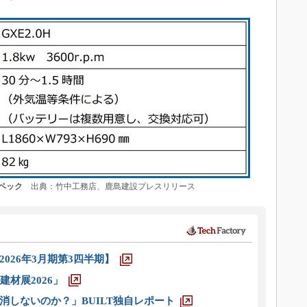
ペック
出典：竹中工務店、鹿島建設プレスリリース
026年3月期第3四半期】
材展2026」
消しないのか？」BUILT独自レポート