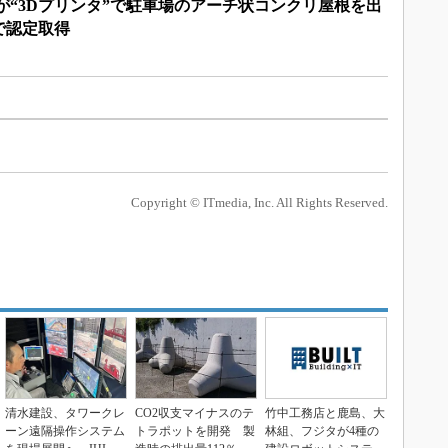
が“3Dプリンタ”で駐車場のアーチ状コンクリ屋根を出
で認定取得
Copyright © ITmedia, Inc. All Rights Reserved.
清水建設、タワークレ
CO2収支マイナスのテ
竹中工務店と鹿島、大
ーン遠隔操作システム
トラポットを開発 製
林組、フジタが4種の