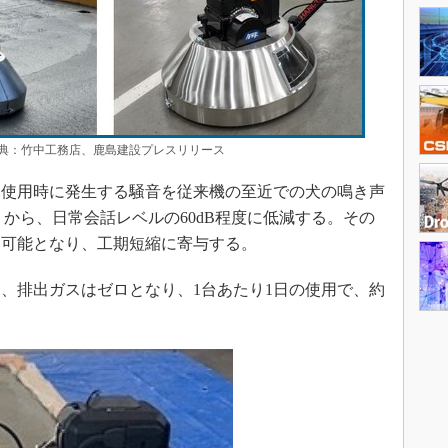
：竹中工務店、鹿島建設プレスリリース
使用時に発生する騒音を従来機の至近での犬の鳴き声
）から、日常会話レベルの60dB程度に低減する。その
用可能となり、工期短縮に寄与する。
、排出ガスはゼロとなり、1台あたり1日の使用で、約