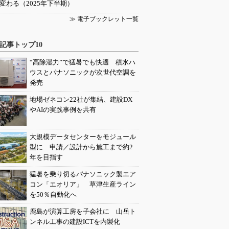
変わる（2025年下半期）
≫ 電子ブックレット一覧
記事トップ10
“高除湿力”で猛暑でも快適 積水ハ
ウスとパナソニックが次世代空調を
発売
地場ゼネコン22社が集結、建設DX
やAIの実践事例を共有
大規模データセンターをモジュール
型に 申請／設計から施工まで約2
年を目指す
猛暑を乗り切るパナソニック製エア
コン「エオリア」 草津生産ライン
を50％自動化へ
鹿島が演算工房を子会社に 山岳ト
ンネル工事の建設ICTを内製化