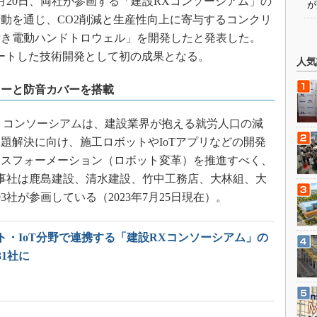
月20日、両社が参画する「建設RXコンソーシアム」の
が
動を通じ、CO2削減と生産性向上に寄与するコンクリ
付き電動ハンドトロウェル」を開発したと発表した。
ートした技術開発として初の成果となる。
人気
ターと防音カバーを搭載
rmation）コンソーシアムは、建設業界が抱える就労人口の減
題解決に向け、施工ロボットやIoTアプリなどの開発
ンスフォーメーション（ロボット変革）を推進すべく、
。幹事社は鹿島建設、清水建設、竹中工務店、大林組、大
3社が参画している（2023年7月25日現在）。
ト・IoT分野で連携する「建設RXコンソーシアム」の
1社に