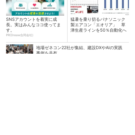
SNSアカウントを着実に成
猛暑を乗り切るパナソニック
長。実はみんなココ使ってま
製エアコン「エオリア」 草
す。
津生産ラインを50％自動化へ
PR(Dreaw合同会社)
地場ゼネコン22社が集結、建設DXやAIの実践
事例を共有
大規模データセンターをモジュール型に 申請
／設計から施工まで約2年を目指す
点群データを設計・維持管理で“使える3Dモデ
ル”に アイサンテクノロジーの新提案