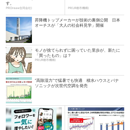
す。
PR(Dreaw合同会社)
PR(UR都市機構)
昇降機トップメーカーが技術の裏側公開 日本
オーチスが「大人の社会科見学」開催
モノが捨てられずに困っていた里歩が、新たに
「買ったもの」は？
PR(UR都市機構)
“高除湿力”で猛暑でも快適 積水ハウスとパナ
ソニックが次世代空調を発売