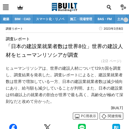
建築
BIM・CAD
スマート化・リノベ
施工・現場管理
BAS・FM
土木
調査リポート
2023年3月8日
調査レポート
「日本の建設業就業者数は世界8位」世界の建設人
材をヒューマンリソシアが調査
（2/2 ページ）
ヒューマンリソシアは、世界の建設人材について129カ国を調査
し、調査結果を発表した。調査レポートによると、建設業就業者
数は世界で増加している一方、日本の建設業就業者数は減少傾向
にあり、給与額も減少していることが判明。また、日本の建設業
は65歳以上の就業者の割合が世界で最も高く、高齢化が極めて深
刻なだと改めて分かった。
[BUILT]
PC用表示
関連情報