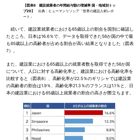
【図表6 建設就業者の年間給与額の増減率 国・地域別トッ
プ20】
出典：ヒューマンリソシア「世界の建設人材レポ
ート」
続いて、建設業就業者における65歳以上の割合を国別に確認し
たところ、日本は16.6％で、データを取得できた56か国の中で最
も65歳以上の高齢者が占める割合が高い結果となりました（図表
7）。
また、建設業における65歳以上の就業者数を取得できた56か国
について、人口に対する高齢化率と、建設業における高齢化率を
比較すると（図表8）、高齢化率が22.5％のギリシャでは建設業
の高齢者の割合は1.9％、高齢化率21.3％のフランスは1.1％と、日
本の建設業における65歳以上就業者の割合の高さが際立ちます。