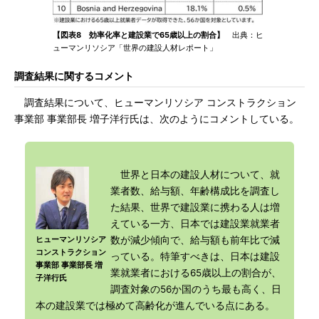
【図表8 効率化率と建設業で65歳以上の割合】
出典：ヒ
ューマンリソシア「世界の建設人材レポート」
調査結果に関するコメント
調査結果について、ヒューマンリソシア コンストラクション
事業部 事業部長 増子洋行氏は、次のようにコメントしている。
世界と日本の建設人材について、就
業者数、給与額、年齢構成比を調査し
た結果、世界で建設業に携わる人は増
えている一方、日本では建設業就業者
ヒューマンリソシア
数が減少傾向で、給与額も前年比で減
コンストラクション
っている。特筆すべきは、日本は建設
事業部 事業部長 増
業就業者における65歳以上の割合が、
子洋行氏
調査対象の56か国のうち最も高く、日
本の建設業では極めて高齢化が進んでいる点にある。