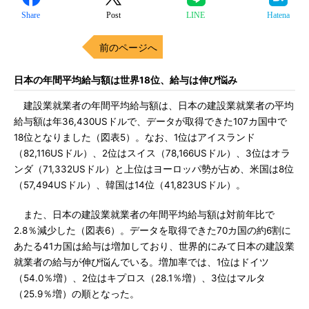
Share
Post
LINE
Hatena
前のページへ
日本の年間平均給与額は世界18位、給与は伸び悩み
建設業就業者の年間平均給与額は、日本の建設業就業者の平均
給与額は年36,430USドルで、データが取得できた107カ国中で
18位となりました（図表5）。なお、1位はアイスランド
（82,116USドル）、2位はスイス（78,166USドル）、3位はオラ
ンダ（71,332USドル）と上位はヨーロッパ勢が占め、米国は8位
（57,494USドル）、韓国は14位（41,823USドル）。
また、日本の建設業就業者の年間平均給与額は対前年比で
2.8％減少した（図表6）。データを取得できた70カ国の約6割に
あたる41カ国は給与は増加しており、世界的にみて日本の建設業
就業者の給与が伸び悩んでいる。増加率では、1位はドイツ
（54.0％増）、2位はキプロス（28.1％増）、3位はマルタ
（25.9％増）の順となった。