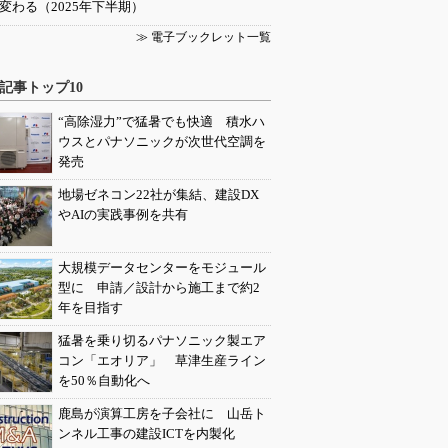
変わる（2025年下半期）
≫ 電子ブックレット一覧
記事トップ10
“高除湿力”で猛暑でも快適 積水ハ
ウスとパナソニックが次世代空調を
発売
地場ゼネコン22社が集結、建設DX
やAIの実践事例を共有
大規模データセンターをモジュール
型に 申請／設計から施工まで約2
年を目指す
猛暑を乗り切るパナソニック製エア
コン「エオリア」 草津生産ライン
を50％自動化へ
鹿島が演算工房を子会社に 山岳ト
ンネル工事の建設ICTを内製化