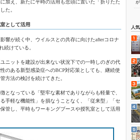
」に加え、新たに平時の活用も念頭に置いた「折りたた
が
表した。
乳室として活用
人気
響が続く中、ウイルスとの共存に向けたafterコロナ
われ続けている。
ユニットを建設が出来ない状況下での一時しのぎの代
性のある新型感染症へのBCP対応策としても、継続使
保管方法の検討を続けてきた。
徴となっている「堅牢な素材でありながらも軽量で、
きる手軽な機能性」を損なうことなく、「従来型」「セ
で保管し、平時もワーキングブースや授乳室として活用