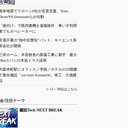
熊本地震でドローン6社が災害支援、Terra
DroneやLiberawareらが出動
「後付け」で既存建機を遠隔操作 車いす利用
者でもオペレーターに
充電不要の“熱中症警告”バンド、キーエンス系
新会社が開発
三井ホーム、木造校舎の新築工事に着手 最大
28mスパンの木造トラス採用
大阪本町駅にオフィス／学校／ホテルの26階建
て複合施設「yui-note honmachi」竣工、大成建
設
≫
11～30位はこちら
会/注目テーマ
建設Tech NEXT BREAK