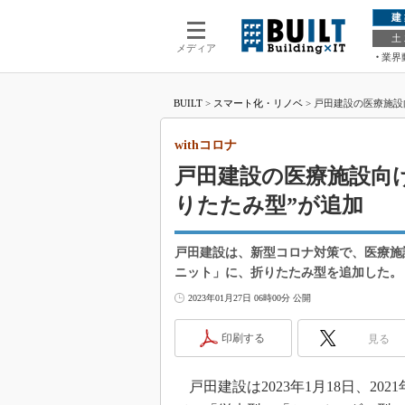
建
土
メディア
業界
BUILT
>
スマート化・リノベ
>
戸田建設の医療施設
withコロナ
戸田建設の医療施設向
りたたみ型”が追加
戸田建設は、新型コロナ対策で、医療施
ニット」に、折りたたみ型を追加した。
2023年01月27日 06時00分 公開
印刷する
見る
戸田建設は2023年1月18日、2