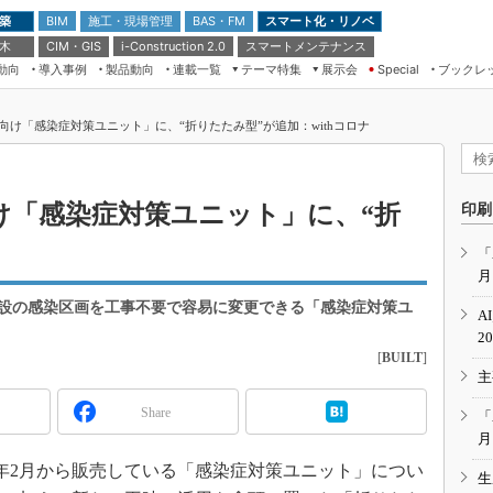
 築
施工・現場管理
BAS・FM
スマート化・リノベ
BIM
 木
CIM・GIS
スマートメンテナンス
i-Construction 2.0
動向
導入事例
製品動向
連載一覧
テーマ特集
展示会
ブックレ
Special
建設Tech NEXT BREAK
メンテナンス・レジリエンス
TOKYO2026
向け「感染症対策ユニット」に、“折りたたみ型”が追加：withコロナ
ドローンがもたらす建設業界の“ゲー
第8回 国際 建設・測量展
ムチェンジ” Ver.2.0
（CSPI2026）
脱3Kから新3Kへ導く建設×IT
第10回 JAPAN BUILD TOKYO－建
け「感染症対策ユニット」に、“折
印刷
築・土木・不動産の先端技術展－
“Society5.0”時代のスマートビル
Japan Drone 2023
VR／ARが描くモノづくりのミライ
「
月
メンテナンス・レジリエンスOSAKA
2020
設の感染区画を工事不要で容易に変更できる「感染症対策ユ
A
日本 ものづくりワールド 2020
2
[
BUILT
]
メンテナンス・レジリエンスTOKYO
主
2019
IGAS2018
Share
「
月
021年2月から販売している「感染症対策ユニット」につい
生