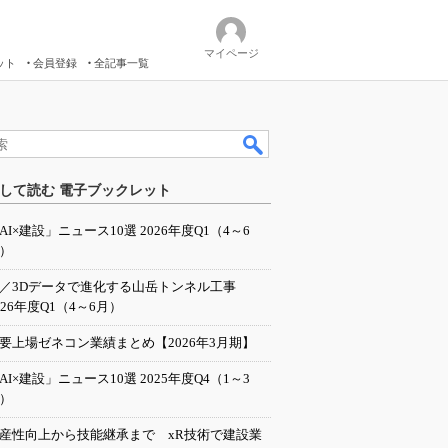
マイページ
ット
会員登録
全記事一覧
して読む 電子ブックレット
AI×建設」ニュース10選 2026年度Q1（4～6
）
I／3Dデータで進化する山岳トンネル工事
026年度Q1（4～6月）
要上場ゼネコン業績まとめ【2026年3月期】
AI×建設」ニュース10選 2025年度Q4（1～3
）
産性向上から技能継承まで xR技術で建設業