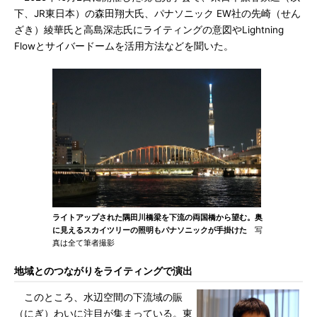
下、JR東日本）の森田翔大氏、パナソニック EW社の先崎（せん
ざき）綾華氏と高島深志氏にライティングの意図やLightning
Flowとサイバードームを活用方法などを聞いた。
ライトアップされた隅田川橋梁を下流の両国橋から望む。奥
に見えるスカイツリーの照明もパナソニックが手掛けた
写
真は全て筆者撮影
地域とのつながりをライティングで演出
このところ、水辺空間の下流域の賑
（にぎ）わいに注目が集まっている。東