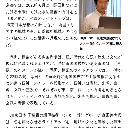
京都では、2023年6月に、隅田川などに
おける未来に向けた水辺整備の方針をと
りまとめた。今回のライトアップは、
JR東日本が都の方針に沿い、両国エリ
アでの地域の賑わい醸成や地域とのつな
がり強化といった活動を具現化したもの
JR東日本 千葉電力設備技術セ
ンター 設計グループ 森田翔大
だ。
氏
隅田川橋梁がある両国界隈は、江戸時代から続く歴史と文化が
現代に色濃く残るエリアだ。特に両国国技館がある両国は、「相
撲」のイメージが強い。隅田川橋梁のライトアップでは、18時か
ら22時の間、毎日5回の毎正時に両国国技館の土俵屋根にある4
つの房（四神）のカラーを投影する。四神とは青龍、朱雀、白
虎、玄武の霊獣で、それぞれが東、南、西、北の方角を司るとさ
れる。ライティングでは、青龍を水色、朱雀を桃色、白虎を白、
玄武を青紫で表現している。
JR東日本 千葉電力設備技術センター 設計グループ 森田翔大氏
は、色を変化させるライトアップを「地域の文化と連動した演出