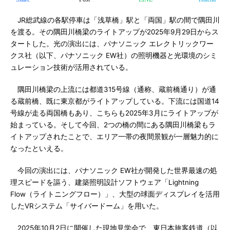
JR総武線の各駅停車は「浅草橋」駅と「両国」駅の間で隅田川
を渡る。その隅田川橋梁のライトアップが2025年9月29日からス
タートした。光の演出には、パナソニック エレクトリックワー
クス社（以下、パナソニック EW社）の照明機器と光環境のシミ
ュレーション技術が活用されている。
隅田川橋梁の上流には都道315号線（通称、蔵前橋通り）が通
る蔵前橋、既に東京都がライトアップしている。下流には国道14
号線が走る両国橋もあり、こちらも2025年3月にライトアップが
始まっている。そして今回、2つの橋の間にある隅田川橋梁もラ
イトアップされたことで、エリア一帯の夜間景観が一層魅力的に
なったといえる。
今回の演出には、パナソニック EW社が開発した世界最速の処
理スピードを謳う、建築照明設計ソフトウェア「Lightning
Flow（ライトニングフロー）」、大型の球面ディスプレイを活用
したVRシステム「サイバードーム」を用いた。
2025年10月2日に開催した現地見学会で、東日本旅客鉄道（以