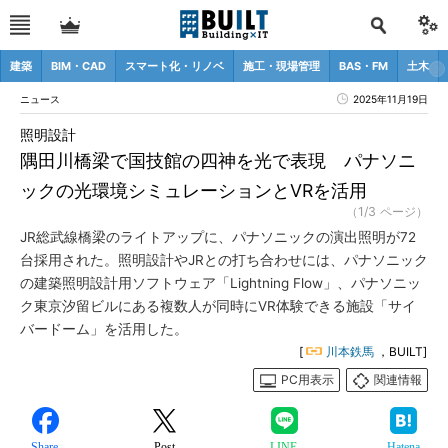
建築
BIM・CAD
スマート化・リノベ
施工・現場管理
BAS・FM
土木
ニュース
2025年11月19日
照明設計
隅田川橋梁で国技館の四神を光で表現 パナソニ
ックの光環境シミュレーションとVRを活用
（1/3 ページ）
JR総武線橋梁のライトアップに、パナソニックの演出照明が72
台採用された。照明設計やJRとの打ち合わせには、パナソニック
の建築照明設計用ソフトウェア「Lightning Flow」、パナソニッ
ク東京汐留ビルにある複数人が同時にVR体験できる施設「サイ
バードーム」を活用した。
[
川本鉄馬
，BUILT]
PC用表示
関連情報
Share
Post
LINE
Hatena