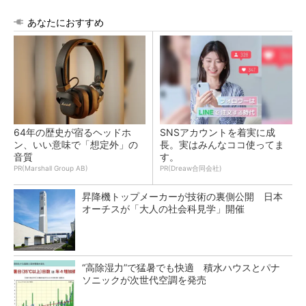
あなたにおすすめ
64年の歴史が宿るヘッドホ
SNSアカウントを着実に成
ン、いい意味で「想定外」の
長。実はみんなココ使ってま
音質
す。
PR(Marshall Group AB)
PR(Dreaw合同会社)
昇降機トップメーカーが技術の裏側公開 日本
オーチスが「大人の社会科見学」開催
“高除湿力”で猛暑でも快適 積水ハウスとパナ
ソニックが次世代空調を発売