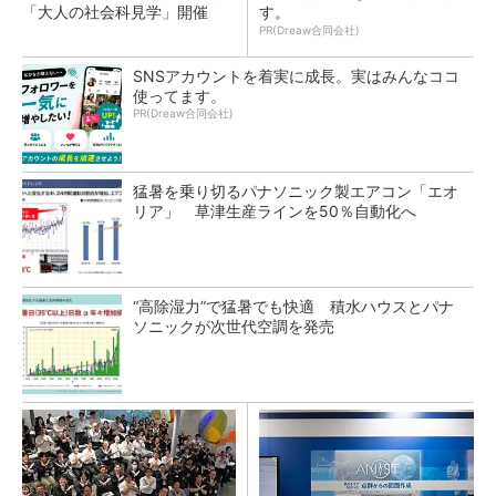
「大人の社会科見学」開催
す。
PR(Dreaw合同会社)
SNSアカウントを着実に成長。実はみんなココ
使ってます。
PR(Dreaw合同会社)
猛暑を乗り切るパナソニック製エアコン「エオ
リア」 草津生産ラインを50％自動化へ
“高除湿力”で猛暑でも快適 積水ハウスとパナ
ソニックが次世代空調を発売