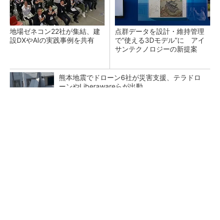
地場ゼネコン22社が集結、建
点群データを設計・維持管理
設DXやAIの実践事例を共有
で“使える3Dモデル”に アイ
サンテクノロジーの新提案
熊本地震でドローン6社が災害支援、テラドロ
ーンやLiberawareらが出動
鹿島が演算工房を子会社化 山岳トンネル工事
の建設ICTを内製化
大規模データセンターをモジュール型に 申請
／設計から施工まで約2年を目指す