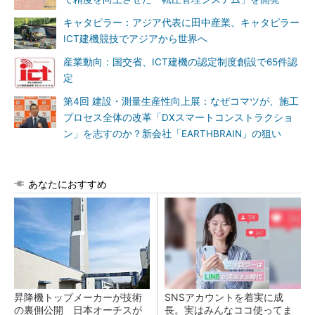
キャタピラー：アジア代表に田中産業、キャタピラー
ICT建機競技でアジアから世界へ
産業動向：国交省、ICT建機の認定制度創設で65件認
定
第4回 建設・測量生産性向上展：なぜコマツが、施工
プロセス全体の改革「DXスマートコンストラクショ
ン」を志すのか？新会社「EARTHBRAIN」の狙い
あなたにおすすめ
昇降機トップメーカーが技術
SNSアカウントを着実に成
の裏側公開 日本オーチスが
長。実はみんなココ使ってま