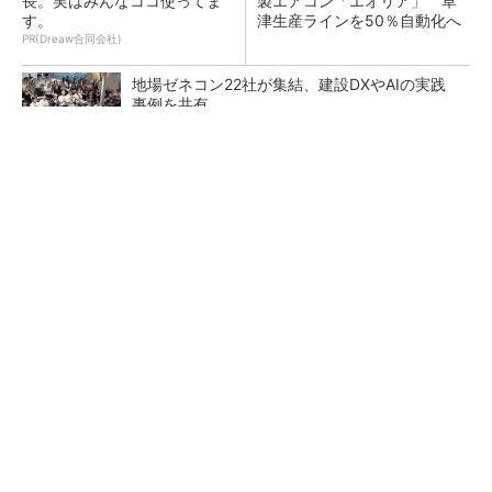
長。実はみんなココ使ってま
製エアコン「エオリア」 草
す。
津生産ラインを50％自動化へ
PR(Dreaw合同会社)
地場ゼネコン22社が集結、建設DXやAIの実践
事例を共有
昇降機トップメーカーが技術の裏側公開 日本
オーチスが「大人の社会科見学」開催
熊本地震でドローン6社が災害支援、テラドロ
ーンやLiberawareらが出動