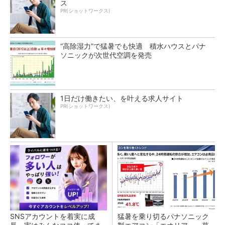
ス
PR(ショットワークス)
“高除湿力”で猛暑でも快適 積水ハウスとパナ
ソニックが次世代空調を発売
1日だけ働きたい、を叶える求人サイト
PR(ショットワークス)
SNSアカウントを着実に成
猛暑を乗り切るパナソニック