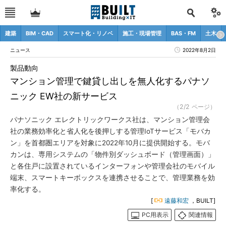
建築
BIM・CAD
スマート化・リノベ
施工・現場管理
BAS・FM
土木
ニュース
2022年8月2日
製品動向
マンション管理で鍵貸し出しを無人化するパナソ
ニック EW社の新サービス
（2/2 ページ）
パナソニック エレクトリックワークス社は、マンション管理会
社の業務効率化と省人化を後押しする管理IoTサービス「モバカ
ン」を首都圏エリアを対象に2022年10月に提供開始する。モバ
カンは、専用システムの「物件別ダッシュボード（管理画面）」
と各住戸に設置されているインターフォンや管理会社のモバイル
端末、スマートキーボックスを連携させることで、管理業務を効
率化する。
[
遠藤和宏
，BUILT]
PC用表示
関連情報