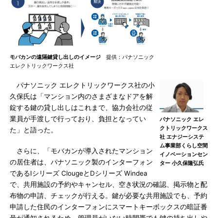
モバカンの遠隔鍵貸し出しのイメージ
提供：パナソニック
エレクトリックワークス社
パナソニック エレクトリックワークス社の小
久保氏は「マンション内のさまざまなドアを解
錠する鍵の貸し出しはこれまで、協力会社の従
業員が手渡しで行っており、負担となってい
パナソニック エレ
クトリックワークス
た」と語った。
社 エナジーシステ
ム事業部くらし空間
さらに、「モバカンが導入されたマンション
イノベーションセン
の居住者は、パナソニック製のインターフォン
ター 小久保隆弘氏
であるIシリーズ ClougeとDシリーズ Windea
で、共用施設の予約やキャンセル、空き状況の確認、掲示物と配
布物の申請、チェックが行える。鍵が必要な共用施設でも、予約
申請した住民のインターフォンにスマートキーボックスの暗証番