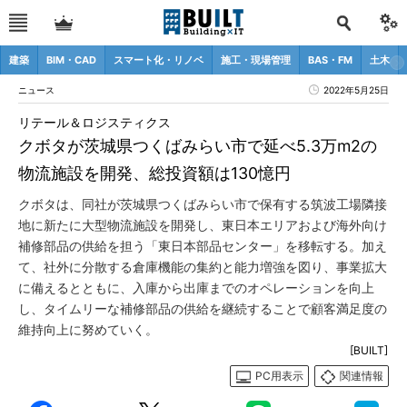
建築
BIM・CAD
スマート化・リノベ
施工・現場管理
BAS・FM
土木
ニュース
2022年5月25日
リテール＆ロジスティクス
クボタが茨城県つくばみらい市で延べ5.3万m2の
物流施設を開発、総投資額は130憶円
クボタは、同社が茨城県つくばみらい市で保有する筑波工場隣接
地に新たに大型物流施設を開発し、東日本エリアおよび海外向け
補修部品の供給を担う「東日本部品センター」を移転する。加え
て、社外に分散する倉庫機能の集約と能力増強を図り、事業拡大
に備えるとともに、入庫から出庫までのオペレーションを向上
し、タイムリーな補修部品の供給を継続することで顧客満足度の
維持向上に努めていく。
[BUILT]
PC用表示
関連情報