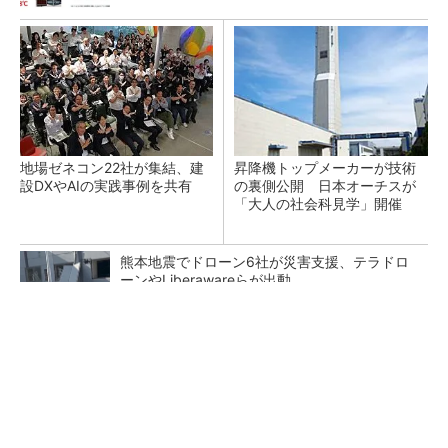
地場ゼネコン22社が集結、建
昇降機トップメーカーが技術
設DXやAIの実践事例を共有
の裏側公開 日本オーチスが
「大人の社会科見学」開催
熊本地震でドローン6社が災害支援、テラドロ
ーンやLiberawareらが出動
点群データを設計・維持管理で“使える3Dモデ
ル”に アイサンテクノロジーの新提案