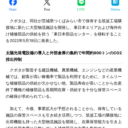
Share
Post
LINE
Hatena
クボタは、同社が茨城県つくばみらい市で保有する筑波工場隣
接地に新たに大型物流施設を開発し、東日本エリアおよび海外向
け補修部品の供給を担う「東日本部品センター」を移転すること
を2022年5月19日に発表した。
太陽光発電設備の導入と外部倉庫の集約で年間約900トンのCO2
排出抑制
クボタが製造する建設機械、農業機械、エンジンなどの産業機
械では、顧客が高い稼働率で製品を利用するために、タイムリー
な補修部品の供給が欠かせない他、製品寿命が長いことから生産
終了機種の補修部品も長期間在庫・供給する十分な保管スペース
の確保が求められている。
加えて、今後、事業拡大が予想されることから、保有している
施設の保管スペースも引き続き活用しつつ、筑波工場の隣接地に
出荷機能も持った大型物流施設を開発し、在庫保管能力を引き上