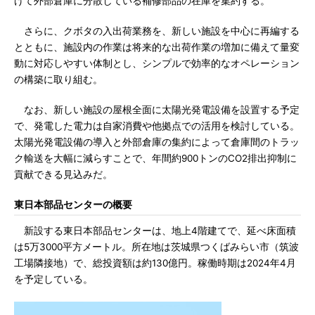
げて外部倉庫に分散している補修部品の在庫を集約する。
さらに、クボタの入出荷業務を、新しい施設を中心に再編する
とともに、施設内の作業は将来的な出荷作業の増加に備えて量変
動に対応しやすい体制とし、シンプルで効率的なオペレーション
の構築に取り組む。
なお、新しい施設の屋根全面に太陽光発電設備を設置する予定
で、発電した電力は自家消費や他拠点での活用を検討している。
太陽光発電設備の導入と外部倉庫の集約によって倉庫間のトラッ
ク輸送を大幅に減らすことで、年間約900トンのCO2排出抑制に
貢献できる見込みだ。
東日本部品センターの概要
新設する東日本部品センターは、地上4階建てで、延べ床面積
は5万3000平方メートル。所在地は茨城県つくばみらい市（筑波
工場隣接地）で、総投資額は約130億円。稼働時期は2024年4月
を予定している。