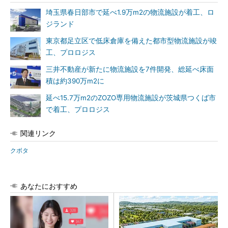
埼玉県春日部市で延べ1.9万m2の物流施設が着工、ロ
ジランド
東京都足立区で低床倉庫を備えた都市型物流施設が竣
工、プロロジス
三井不動産が新たに物流施設を7件開発、総延べ床面
積は約390万m2に
延べ15.7万m2のZOZO専用物流施設が茨城県つくば市
で着工、プロロジス
関連リンク
クボタ
あなたにおすすめ