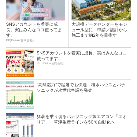
SNSアカウントを着実に成
大規模データセンターをモジ
長。実はみんなココ使ってま
ュール型に 申請／設計から
す。
施工まで約2年を目指す
PR(Dreaw合同会社)
SNSアカウントを着実に成長。実はみんなココ
使ってます。
PR(Dreaw合同会社)
“高除湿力”で猛暑でも快適 積水ハウスとパナ
ソニックが次世代空調を発売
猛暑を乗り切るパナソニック製エアコン「エオ
リア」 草津生産ラインを50％自動化へ