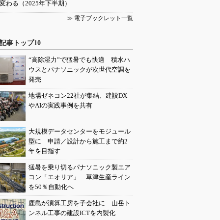
変わる（2025年下半期）
≫ 電子ブックレット一覧
記事トップ10
“高除湿力”で猛暑でも快適 積水ハ
ウスとパナソニックが次世代空調を
発売
地場ゼネコン22社が集結、建設DX
やAIの実践事例を共有
大規模データセンターをモジュール
型に 申請／設計から施工まで約2
年を目指す
猛暑を乗り切るパナソニック製エア
コン「エオリア」 草津生産ライン
を50％自動化へ
鹿島が演算工房を子会社に 山岳ト
ンネル工事の建設ICTを内製化