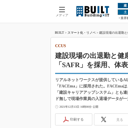
建
土
メディア
業界
BUILT
>
スマート化・リノベ
>
建設現場の出退勤と健
CCUS
建設現場の出退勤と健康
「SAFR」を採用、体
リアルネットワークスが提供しているAI
「FACEma」に採用された。FACE
「建設キャリアアップシステム」とも連
ド無しで現場作業員の入退場データが一
2021年12月13日 16時00分 公開
印刷する
見る