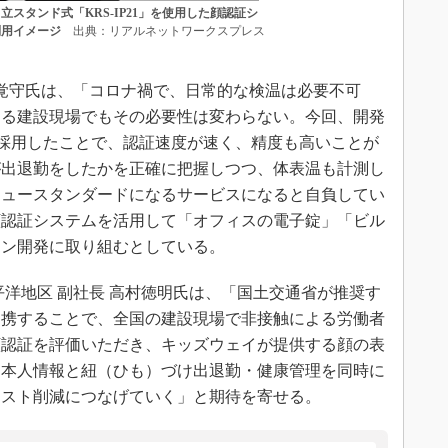
スタンド式「KRS-IP21」を使用した顔認証シ
利用イメージ
出典：リアルネットワークスプレス
覚守氏は、「コロナ禍で、日常的な検温は必要不可
する建設現場でもその必要性は変わらない。今回、開発
Rを採用したことで、認証速度が速く、精度も高いことが
が出退勤をしたかを正確に把握しつつ、体表温も計測し
ニュースタンダードになるサービスになると自負してい
顔認証システムを活用して「オフィスの電子錠」「ビル
ョン開発に取り組むとしている。
洋地区 副社長 高村徳明氏は、「国土交通省が推奨す
連携することで、全国の建設現場で非接触による労働者
顔認証を評価いただき、キッズウェイが提供する顔の表
、本人情報と紐（ひも）づけ出退勤・健康管理を同時に
コスト削減につなげていく」と期待を寄せる。