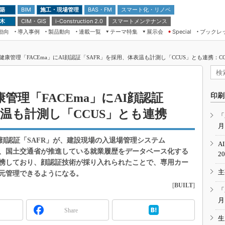
 築
施工・現場管理
BAS・FM
スマート化・リノベ
BIM
 木
CIM・GIS
スマートメンテナンス
i-Construction 2.0
動向
導入事例
製品動向
連載一覧
テーマ特集
展示会
ブックレ
Special
建設Tech NEXT BREAK
メンテナンス・レジリエンス
TOKYO2026
康管理「FACEma」にAI顔認証「SAFR」を採用、体表温も計測し「CCUS」とも連携：CC
ドローンがもたらす建設業界の“ゲー
第8回 国際 建設・測量展
ムチェンジ” Ver.2.0
（CSPI2026）
脱3Kから新3Kへ導く建設×IT
第10回 JAPAN BUILD TOKYO－建
管理「FACEma」にAI顔認証
印刷
築・土木・不動産の先端技術展－
“Society5.0”時代のスマートビル
表温も計測し「CCUS」とも連携
Japan Drone 2023
VR／ARが描くモノづくりのミライ
「
月
メンテナンス・レジリエンスOSAKA
2020
顔認証「SAFR」が、建設現場の入退場管理システム
A
日本 ものづくりワールド 2020
maは、国土交通省が推進している就業履歴をデータベース化する
2
携しており、顔認証技術が採り入れられたことで、専用カー
メンテナンス・レジリエンスTOKYO
主
2019
元管理できるようになる。
[
BUILT
]
IGAS2018
「
月
Share
生