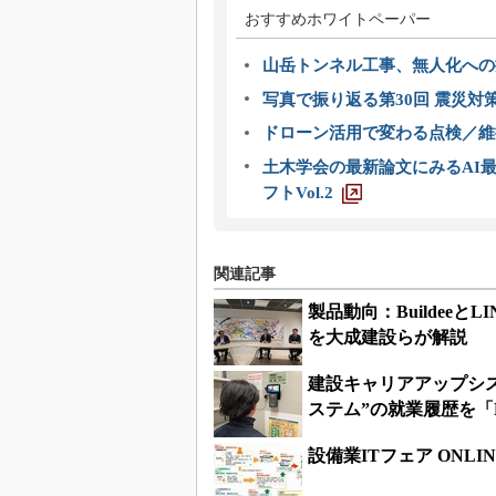
おすすめホワイトペーパー
山岳トンネル工事、無人化への挑
写真で振り返る第30回 震災対
ドローン活用で変わる点検／維持
土木学会の最新論文にみるAI最
フトVol.2
関連記事
製品動向：Buildeeと
を大成建設らが解説
建設キャリアアップシ
ステム”の就業履歴を「B
設備業ITフェア ONL