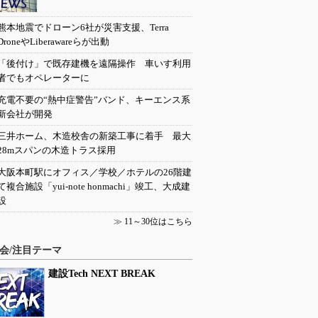
熊本地震でドローン6社が災害支援、Terra
DroneやLiberawareらが出動
「後付け」で既存建機を遠隔操作 車いす利用
者でもオペレーターに
充電不要の“熱中症警告”バンド、キーエンス系
新会社が開発
三井ホーム、木造校舎の新築工事に着手 最大
28mスパンの木造トラス採用
大阪本町駅にオフィス／学校／ホテルの26階建
て複合施設「yui-note honmachi」竣工、大成建
設
≫
11～30位はこちら
会/注目テーマ
建設Tech NEXT BREAK