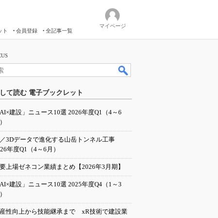
マイページ
ット
会員登録
全記事一覧
US
して読む 電子ブックレット
AI×建設」ニュース10選 2026年度Q1（4～6
）
I／3Dデータで進化する山岳トンネル工事
026年度Q1（4～6月）
要上場ゼネコン業績まとめ【2026年3月期】
AI×建設」ニュース10選 2025年度Q4（1～3
）
産性向上から技能継承まで xR技術で建設業