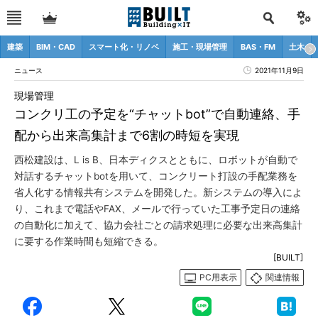
建築
BIM・CAD
スマート化・リノベ
施工・現場管理
BAS・FM
土木
ニュース
2021年11月9日
現場管理
コンクリ工の予定を“チャットbot”で自動連絡、手
配から出来高集計まで6割の時短を実現
西松建設は、L is B、日本ディクスとともに、ロボットが自動で
対話するチャットbotを用いて、コンクリート打設の手配業務を
省人化する情報共有システムを開発した。新システムの導入によ
り、これまで電話やFAX、メールで行っていた工事予定日の連絡
の自動化に加えて、協力会社ごとの請求処理に必要な出来高集計
に要する作業時間も短縮できる。
[BUILT]
PC用表示
関連情報