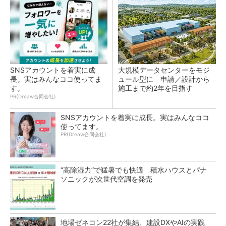
SNSアカウントを着実に成
大規模データセンターをモジ
長。実はみんなココ使ってま
ュール型に 申請／設計から
す。
施工まで約2年を目指す
PR(Dreaw合同会社)
SNSアカウントを着実に成長。実はみんなココ
使ってます。
PR(Dreaw合同会社)
“高除湿力”で猛暑でも快適 積水ハウスとパナ
ソニックが次世代空調を発売
地場ゼネコン22社が集結、建設DXやAIの実践