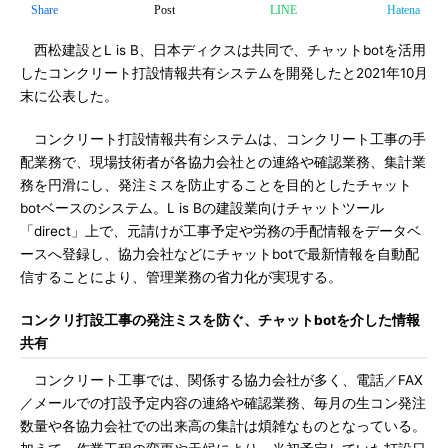
Share
Post
LINE
Hatena
西松建設とL is B、日本ディクスは共同で、チャットbotを活用
したコンクリート打設情報共有システムを開発したと2021年10月
末に公表した。
コンクリート打設情報共有システムは、コンクリート工事の手
配業務で、現場技術者が各協力会社との連絡や確認業務、集計業
務を円滑にし、発注ミスを防止することを目的としたチャット
botベースのシステム。L is Bの建設業向けチャットツール
「direct」上で、元請けが工事予定や労務の手配情報をデータベ
ースへ登録し、協力会社などにチャットbotで最新情報を自動配
信することにより、管理業務の省力化が実現する。
コンクリ打設工事の発注ミスを防ぐ、チャットbotを介した情報
共有
コンクリート工事では、関係する協力会社が多く、電話／FAX
／メールでの打設予定内容の連絡や確認業務、毎月の生コン発注
数量や各協力会社での出来高の集計は煩雑なものとなっている。