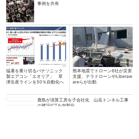
事例を共有
猛暑を乗り切るパナソニック
熊本地震でドローン6社が災害
製エアコン「エオリア」 草
支援、テラドローンやLiberaw
津生産ラインを50％自動化へ
areらが出動
鹿島が演算工房を子会社化 山岳トンネル工事
の建設ICTを内製化
充電不要の“熱中症警告”バンド、キーエンス系
新会社が開発