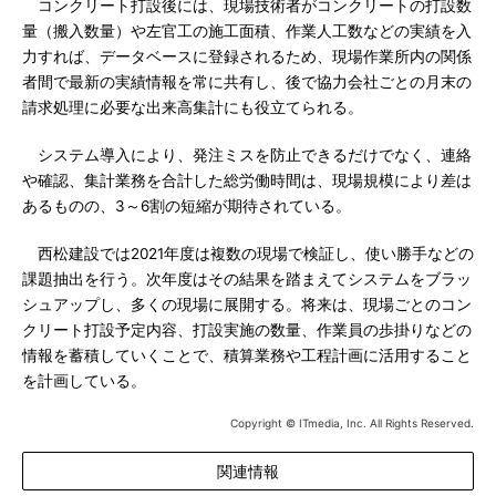
コンクリート打設後には、現場技術者がコンクリートの打設数
量（搬入数量）や左官工の施工面積、作業人工数などの実績を入
力すれば、データベースに登録されるため、現場作業所内の関係
者間で最新の実績情報を常に共有し、後で協力会社ごとの月末の
請求処理に必要な出来高集計にも役立てられる。
システム導入により、発注ミスを防止できるだけでなく、連絡
や確認、集計業務を合計した総労働時間は、現場規模により差は
あるものの、3～6割の短縮が期待されている。
西松建設では2021年度は複数の現場で検証し、使い勝手などの
課題抽出を行う。次年度はその結果を踏まえてシステムをブラッ
シュアップし、多くの現場に展開する。将来は、現場ごとのコン
クリート打設予定内容、打設実施の数量、作業員の歩掛りなどの
情報を蓄積していくことで、積算業務や工程計画に活用すること
を計画している。
Copyright © ITmedia, Inc. All Rights Reserved.
関連情報