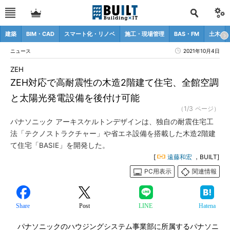
建築
BIM・CAD
スマート化・リノベ
施工・現場管理
BAS・FM
土木
ニュース
2021年10月4日
ZEH
ZEH対応で高耐震性の木造2階建て住宅、全館空調
と太陽光発電設備を後付け可能
（1/3 ページ）
パナソニック アーキスケルトンデザインは、独自の耐震住宅工
法「テクノストラクチャー」や省エネ設備を搭載した木造2階建
て住宅「BASIE」を開発した。
[
遠藤和宏
，BUILT]
PC用表示
関連情報
Share
Post
LINE
Hatena
パナソニックのハウジングシステム事業部に所属するパナソニ