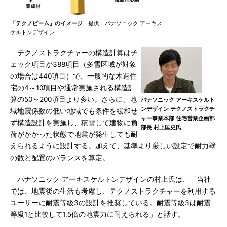
「テクノビーム」のイメージ
提供：パナソニック アーキス
ケルトンデザイン
テクノストラクチャーの構造計算はチ
ェック項目が388項目（多雪区域が対象
の場合は440項目）で、一般的な木造住
宅の4～10項目や通常実施される構造計
算の50～200項目より多い。さらに、地
パナソニック アーキスケルト
ンデザイン テクノストラクチ
域地震係数の低い地域でも条件を緩和せ
ャー事業本部 住宅営業企画部
ず構造設計を実施し、積雪して建物に負
部長 村上匡史氏
荷がかかった状態で地震が発生しても耐
えられるように設計する。加えて、基準より厳しい設定で耐力壁
の数と配置のバランスを算定。
パナソニック アーキスケルトンデザインの村上氏は、「当社
では、地震後の生活も考慮し、テクノストラクチャーを利用する
ユーザーに耐震等級3の設計を推奨している。耐震等級3は耐震
等級1と比較して1.5倍の地震力に耐えられる」と話す。