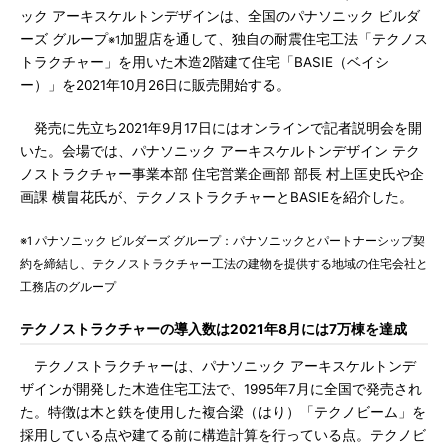
ック アーキスケルトンデザインは、全国のパナソニック ビルダ
ーズ グループ
加盟店を通して、独自の耐震住宅工法「テクノス
※1
トラクチャー」を用いた木造2階建て住宅「BASIE（ベイシ
ー）」を2021年10月26日に販売開始する。
発売に先立ち2021年9月17日にはオンラインで記者説明会を開
いた。会場では、パナソニック アーキスケルトンデザイン テク
ノストラクチャー事業本部 住宅営業企画部 部長 村上匡史氏や企
画課 横畠花氏が、テクノストラクチャーとBASIEを紹介した。
※1 パナソニック ビルダーズ グループ：パナソニックとパートナーシップ契
約を締結し、テクノストラクチャー工法の建物を提供する地域の住宅会社と
工務店のグループ
テクノストラクチャーの導入数は2021年8月には7万棟を達成
テクノストラクチャーは、パナソニック アーキスケルトンデ
ザインが開発した木造住宅工法で、1995年7月に全国で発売され
た。特徴は木と鉄を使用した複合梁（はり）「テクノビーム」を
採用している点や建てる前に構造計算を行っている点。テクノビ