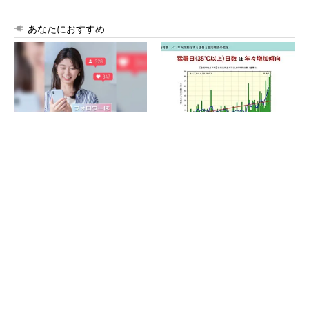
あなたにおすすめ
SNSアカウントを着実に成
“高除湿力”で猛暑でも快適 積
長。実はみんなココ使ってま
水ハウスとパナソニックが次
す。
世代空調を発売
PR(Dreaw合同会社)
猛暑を乗り切るパナソニック製エアコン「エオ
リア」 草津生産ラインを50％自動化へ
SNSアカウントを着実に成長。実はみんなココ
使ってます。
PR(Dreaw合同会社)