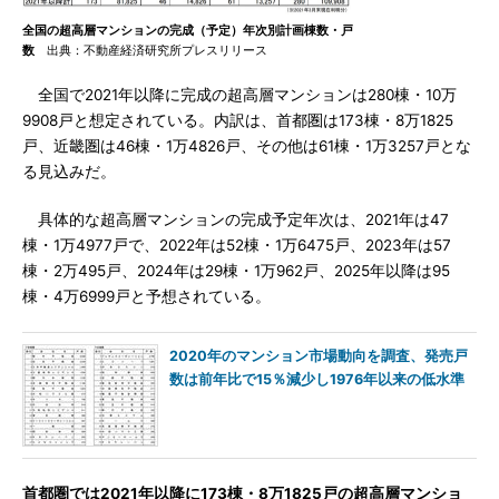
全国の超高層マンションの完成（予定）年次別計画棟数・戸
数
出典：不動産経済研究所プレスリリース
全国で2021年以降に完成の超高層マンションは280棟・10万
9908戸と想定されている。内訳は、首都圏は173棟・8万1825
戸、近畿圏は46棟・1万4826戸、その他は61棟・1万3257戸とな
る見込みだ。
具体的な超高層マンションの完成予定年次は、2021年は47
棟・1万4977戸で、2022年は52棟・1万6475戸、2023年は57
棟・2万495戸、2024年は29棟・1万962戸、2025年以降は95
棟・4万6999戸と予想されている。
2020年のマンション市場動向を調査、発売戸
数は前年比で15％減少し1976年以来の低水準
首都圏では2021年以降に173棟・8万1825戸の超高層マンショ