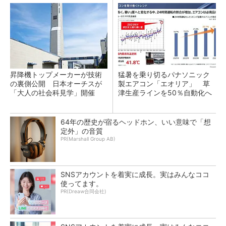
昇降機トップメーカーが技術
猛暑を乗り切るパナソニック
の裏側公開 日本オーチスが
製エアコン「エオリア」 草
「大人の社会科見学」開催
津生産ラインを50％自動化へ
64年の歴史が宿るヘッドホン、いい意味で「想
定外」の音質
PR(Marshall Group AB)
SNSアカウントを着実に成長。実はみんなココ
使ってます。
PR(Dreaw合同会社)