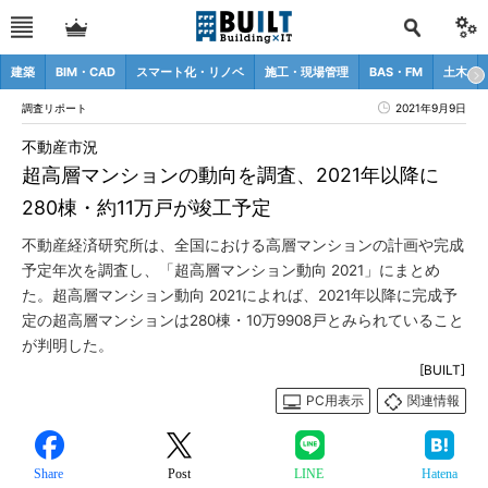
建築
BIM・CAD
スマート化・リノベ
施工・現場管理
BAS・FM
土木
調査リポート
2021年9月9日
不動産市況
超高層マンションの動向を調査、2021年以降に
280棟・約11万戸が竣工予定
不動産経済研究所は、全国における高層マンションの計画や完成
予定年次を調査し、「超高層マンション動向 2021」にまとめ
た。超高層マンション動向 2021によれば、2021年以降に完成予
定の超高層マンションは280棟・10万9908戸とみられていること
が判明した。
[BUILT]
PC用表示
関連情報
Share
Post
LINE
Hatena