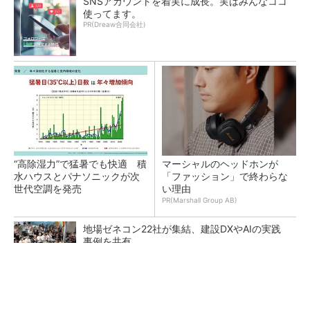
SNSアカウントを着実に成長。実はみんなココ
使ってます。
PR(Dreaw合同会社)
“高除湿力”で猛暑でも快適 積
マーシャルのヘッドホンが
水ハウスとパナソニックが次
「ファッション」で終わらな
世代空調を発売
い理由
PR(Marshall Group AB)
地場ゼネコン22社が集結、建設DXやAIの実践
事例を共有
点群データを設計・維持管理で“使える3Dモデ