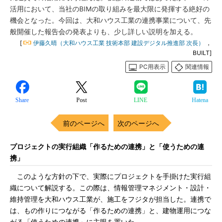
活用において、当社のBIMの取り組みを最大限に発揮する絶好の
機会となった。今回は、大和ハウス工業の連携事業について、先
般開催した報告会の発表よりも、少し詳しい説明を加える。
[
伊藤久晴（大和ハウス工業 技術本部 建設デジタル推進部 次長）
，
BUILT]
PC用表示
関連情報
Share
Post
LINE
Hatena
前のページへ
次のページへ
プロジェクトの実行組織「作るための連携」と「使うための連
携」
このような方針の下で、実際にプロジェクトを手掛けた実行組
織について解説する。この際は、情報管理マネジメント・設計・
維持管理を大和ハウス工業が、施工をフジタが担当した。連携で
は、もの作りにつながる「作るための連携」と、建物運用につな