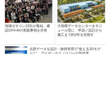
地場ゼネコン22社が集結、建
大規模データセンターをモジ
設DXやAIの実践事例を共有
ュール型に 申請／設計から
施工まで約2年を目指す
点群データを設計・維持管理で“使える3Dモデ
ル”に アイサンテクノロジーの新提案
熊本地震でドローン6社が災害支援、テラドロ
ーンやLiberawareらが出動
鹿島が演算工房を子会社化 山岳トンネル工事
の建設ICTを内製化