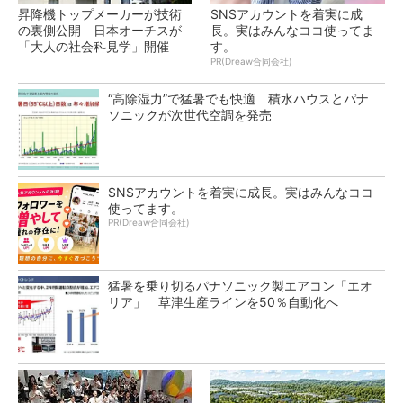
昇降機トップメーカーが技術
SNSアカウントを着実に成
の裏側公開 日本オーチスが
長。実はみんなココ使ってま
「大人の社会科見学」開催
す。
PR(Dreaw合同会社)
“高除湿力”で猛暑でも快適 積水ハウスとパナ
ソニックが次世代空調を発売
SNSアカウントを着実に成長。実はみんなココ
使ってます。
PR(Dreaw合同会社)
猛暑を乗り切るパナソニック製エアコン「エオ
リア」 草津生産ラインを50％自動化へ