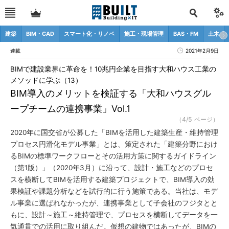
建築
BIM・CAD
スマート化・リノベ
施工・現場管理
BAS・FM
土木
連載
2021年2月9日
BIMで建設業界に革命を！10兆円企業を目指す大和ハウス工業の
メソッドに学ぶ（13）
BIM導入のメリットを検証する「大和ハウスグル
ープチームの連携事業」Vol.1
（4/5 ページ）
2020年に国交省が公募した「BIMを活用した建築生産・維持管理
プロセス円滑化モデル事業」とは、策定された「建築分野におけ
るBIMの標準ワークフローとその活用方策に関するガイドライン
（第1版）」（2020年3月）に沿って、設計・施工などのプロセ
スを横断してBIMを活用する建築プロジェクトで、BIM導入の効
果検証や課題分析などを試行的に行う施策である。当社は、モデ
ル事業に選ばれなかったが、連携事業として子会社のフジタとと
もに、設計～施工～維持管理で、プロセスを横断してデータを一
気通貫での活用に取り組んだ。仮想の建物ではあったが、BIMの