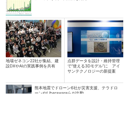
地場ゼネコン22社が集結、建
点群データを設計・維持管理
設DXやAIの実践事例を共有
で“使える3Dモデル”に アイ
サンテクノロジーの新提案
熊本地震でドローン6社が災害支援、テラドロ
ーンやLiberawareらが出動
鹿島が演算工房を子会社化 山岳トンネル工事
の建設ICTを内製化