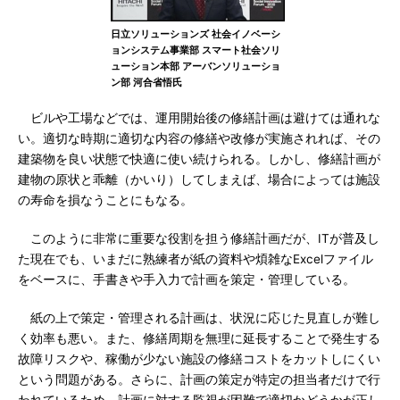
日立ソリューションズ 社会イノベーシ
ョンシステム事業部 スマート社会ソリ
ューション本部 アーバンソリューショ
ン部 河合省悟氏
ビルや工場などでは、運用開始後の修繕計画は避けては通れな
い。適切な時期に適切な内容の修繕や改修が実施されれば、その
建築物を良い状態で快適に使い続けられる。しかし、修繕計画が
建物の原状と乖離（かいり）してしまえば、場合によっては施設
の寿命を損なうことにもなる。
このように非常に重要な役割を担う修繕計画だが、ITが普及し
た現在でも、いまだに熟練者が紙の資料や煩雑なExcelファイル
をベースに、手書きや手入力で計画を策定・管理している。
紙の上で策定・管理される計画は、状況に応じた見直しが難し
く効率も悪い。また、修繕周期を無理に延長することで発生する
故障リスクや、稼働が少ない施設の修繕コストをカットしにくい
という問題がある。さらに、計画の策定が特定の担当者だけで行