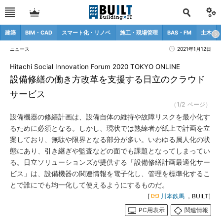
建築
BIM・CAD
スマート化・リノベ
施工・現場管理
BAS・FM
土木
ニュース
2021年1月12日
Hitachi Social Innovation Forum 2020 TOKYO ONLINE
設備修繕の働き方改革を支援する日立のクラウド
サービス
（1/2 ページ）
設備機器の修繕計画は、設備自体の維持や故障リスクを最小化す
るために必須となる。しかし、現状では熟練者が紙上で計画を立
案しており、無駄や限界となる部分が多い。いわゆる属人化の状
態にあり、引き継ぎや監査などの面でも課題となってしまってい
る。日立ソリューションズが提供する「設備修繕計画最適化サー
ビス」は、設備機器の関連情報を電子化し、管理を標準化するこ
とで誰にでも均一化して使えるようにするものだ。
[
川本鉄馬
，BUILT]
PC用表示
関連情報