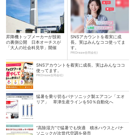
昇降機トップメーカーが技術
SNSアカウントを着実に成
の裏側公開 日本オーチスが
長。実はみんなココ使ってま
「大人の社会科見学」開催
す。
PR(Dreaw合同会社)
SNSアカウントを着実に成長。実はみんなココ
使ってます。
PR(Dreaw合同会社)
猛暑を乗り切るパナソニック製エアコン「エオ
リア」 草津生産ラインを50％自動化へ
“高除湿力”で猛暑でも快適 積水ハウスとパナ
ソニックが次世代空調を発売